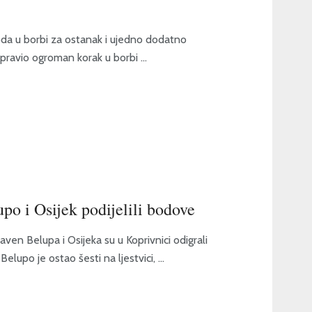
boda u borbi za ostanak i ujedno dodatno
pravio ogroman korak u borbi ...
po i Osijek podijelili bodove
n Belupa i Osijeka su u Koprivnici odigrali
lupo je ostao šesti na ljestvici, ...