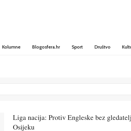
Kolumne
Blogosfera.hr
Sport
Društvo
Kult
Liga nacija: Protiv Engleske bez gledatel
Osijeku