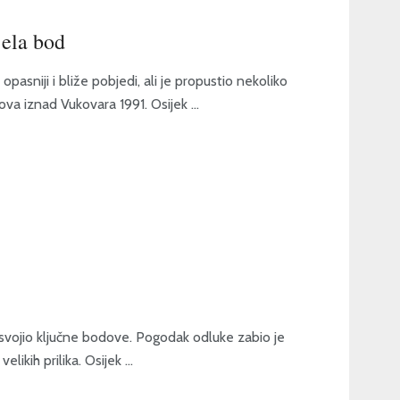
jela bod
asniji i bliže pobjedi, ali je propustio nekoliko
dova iznad Vukovara 1991. Osijek ...
osvojio ključne bodove. Pogodak odluke zabio je
ikih prilika. Osijek ...