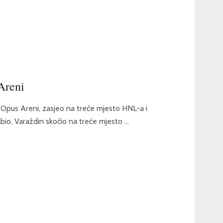
Areni
a Opus Areni, zasjeo na treće mjesto HNL-a i
o, Varaždin skočio na treće mjesto ...