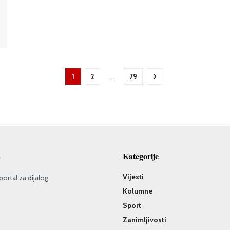
1
2
…
79
a
Kategorije
Vijesti
portal za dijalog
Kolumne
Sport
Zanimljivosti