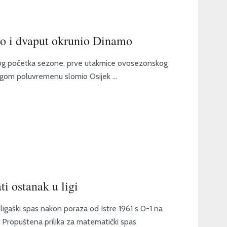
io i dvaput okrunio Dinamo
samog početka sezone, prve utakmice ovosezonskog
ugom poluvremenu slomio Osijek ...
ti ostanak u ligi
ligaški spas nakon poraza od Istre 1961 s 0-1 na
. Propuštena prilika za matematički spas