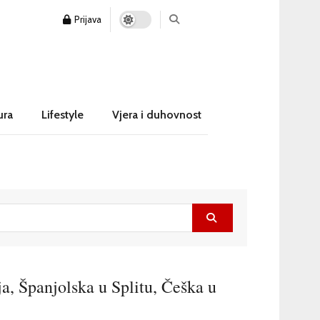
Prijava
ura
Lifestyle
Vjera i duhovnost
ja, Španjolska u Splitu, Češka u