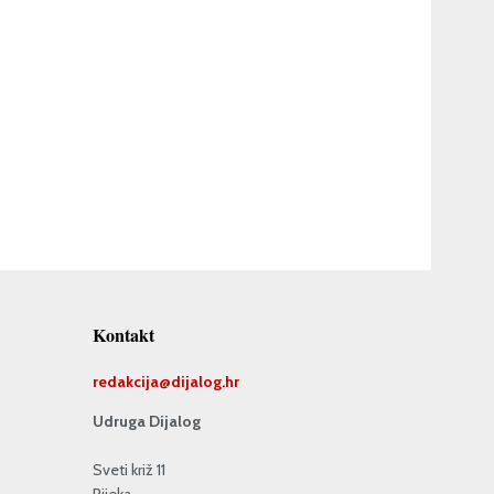
Kontakt
redakcija@
dijalog.hr
Udruga Dijalog
Sveti križ 11
Rijeka