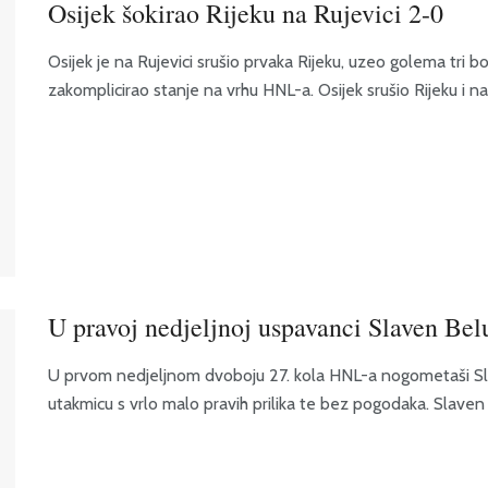
Osijek šokirao Rijeku na Rujevici 2-0
Osijek je na Rujevici srušio prvaka Rijeku, uzeo golema tri 
zakomplicirao stanje na vrhu HNL-a. Osijek srušio Rijeku i na
U pravoj nedjeljnoj uspavanci Slaven Belu
U prvom nedjeljnom dvoboju 27. kola HNL-a nogometaši Slave
utakmicu s vrlo malo pravih prilika te bez pogodaka. Slaven Be