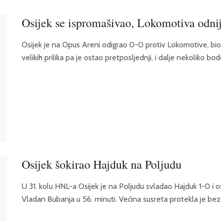
Osijek se ispromašivao, Lokomotiva odni
Osijek je na Opus Areni odigrao 0-0 protiv Lokomotive, bio op
velikih prilika pa je ostao pretposljednji, i dalje nekoliko bo
Osijek šokirao Hajduk na Poljudu
U 31. kolu HNL-a Osijek je na Poljudu svladao Hajduk 1-0 i 
Vladan Bubanja u 56. minuti. Većina susreta protekla je bez vel