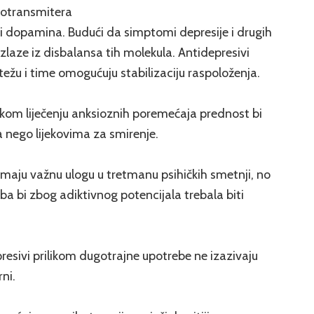
rotransmitera
i dopamina. Budući da simptomi depresije i drugih
laze iz disbalansa tih molekula. Antidepresivi
težu i time omogućuju stabilizaciju raspoloženja.
kom liječenju anksioznih poremećaja prednost bi
a nego lijekovima za smirenje.
je imaju važnu ulogu u tretmanu psihičkih smetnji, no
ba bi zbog adiktivnog potencijala trebala biti
presivi prilikom dugotrajne upotrebe ne izazivaju
ni.