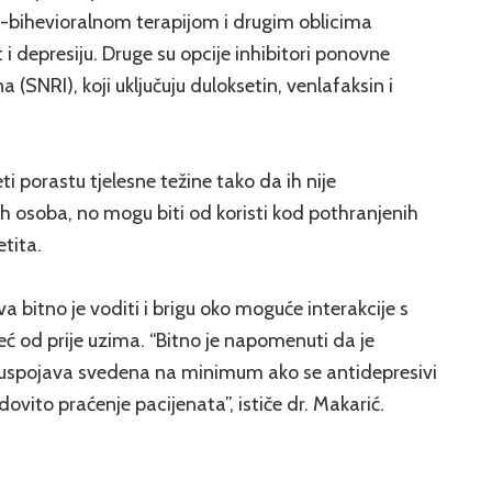
no-bihevioralnom terapijom i drugim oblicima
 i depresiju. Druge su opcije inhibitori ponovne
 (SNRI), koji uključuju duloksetin, venlafaksin i
i porastu tjelesne težine tako da ih nije
lih osoba, no mogu biti od koristi kod pothranjenih
tita.
a bitno je voditi i brigu oko moguće interakcije s
eć od prije uzima. “Bitno je napomenuti da je
 nuspojava svedena na minimum ako se antidepresivi
ovito praćenje pacijenata”, ističe dr. Makarić.