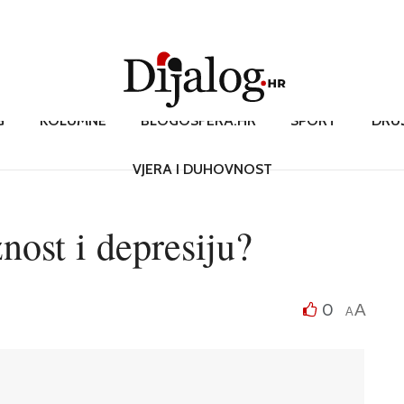
G
KOLUMNE
BLOGOSFERA.HR
SPORT
DRU
VJERA I DUHOVNOST
nost i depresiju?
0
A
A