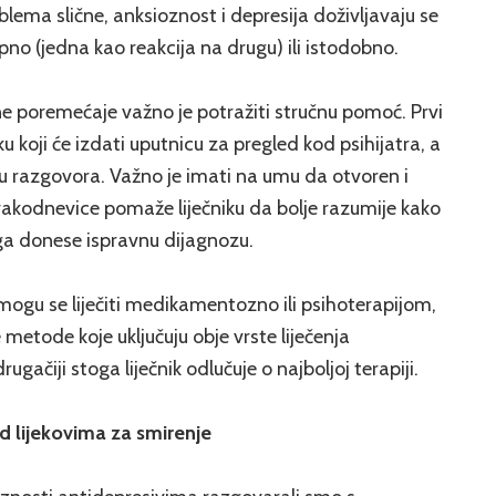
blema slične, anksioznost i depresija doživljavaju se
pno (jedna kao reakcija na drugu) ili istodobno.
ne poremećaje važno je potražiti stručnu pomoć. Prvi
ku koji će izdati uputnicu za pregled kod psihijatra, a
u razgovora. Važno je imati na umu da otvoren i
 svakodnevice pomaže liječniku da bolje razumije kako
ga donese ispravnu dijagnozu.
mogu se liječiti medikamentozno ili psihoterapijom,
metode koje uključuju obje vrste liječenja
gačiji stoga liječnik odlučuje o najboljoj terapiji.
d lijekovima za smirenje