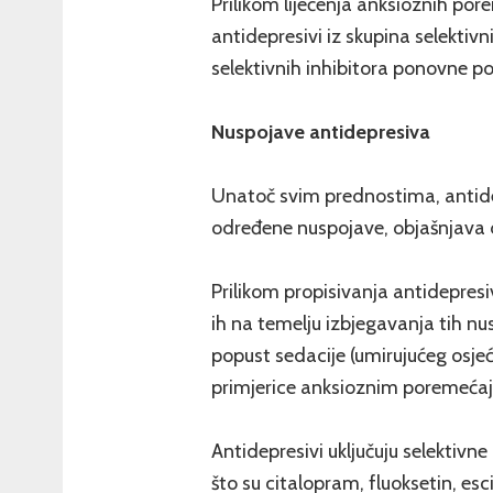
Prilikom liječenja anksioznih pore
antidepresivi iz skupina selektiv
selektivnih inhibitora ponovne p
Nuspojave antidepresiva
Unatoč svim prednostima, antidepr
određene nuspojave, objašnjava d
Prilikom propisivanja antidepres
ih na temelju izbjegavanja tih n
popust sedacije (umirujućeg osj
primjerice anksioznim poremećaji
Antidepresivi uključuju selektivn
što su citalopram, fluoksetin, esc