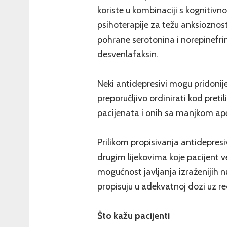
koriste u kombinaciji s kognitiv
psihoterapije za težu anksioznost
pohrane serotonina i norepinefrina
desvenlafaksin.
Neki antidepresivi mogu pridonijet
preporučljivo ordinirati kod preti
pacijenata i onih sa manjkom ape
Prilikom propisivanja antidepresiv
drugim lijekovima koje pacijent v
mogućnost javljanja izraženijih
propisuju u adekvatnoj dozi uz red
Što kažu pacijenti