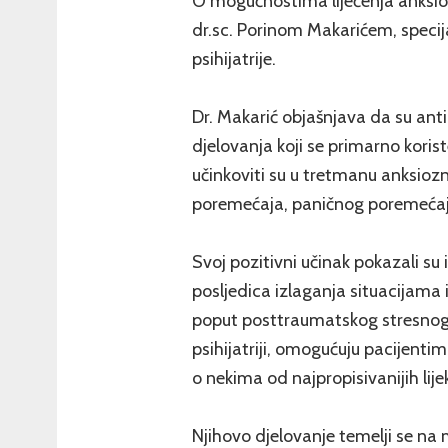
O mogućnostima liječenja anksio
dr.sc. Porinom Makarićem, specijal
psihijatrije.
Dr. Makarić objašnjava da su ant
djelovanja koji se primarno koriste
učinkoviti su u tretmanu anksio
poremećaja, paničnog poremećaj
Svoj pozitivni učinak pokazali su
posljedica izlaganja situacijama 
poput posttraumatskog stresnog p
psihijatriji, omogućuju pacijentim
o nekima od najpropisivanijih lije
Njihovo djelovanje temelji se na