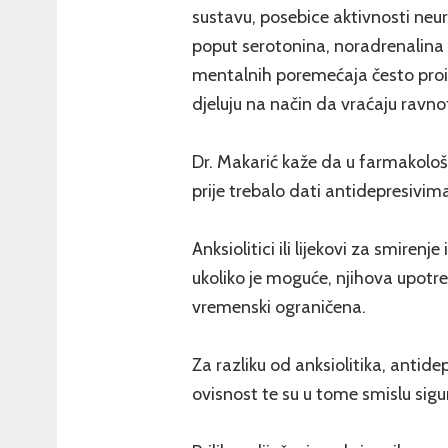
sustavu, posebice aktivnosti neu
poput serotonina, noradrenalina 
mentalnih poremećaja često proiz
djeluju na način da vraćaju ravno
Dr. Makarić kaže da u farmakološ
prije trebalo dati antidepresivim
Anksiolitici ili lijekovi za smiren
ukoliko je moguće, njihova upotre
vremenski ograničena.
Za razliku od anksiolitika, antide
ovisnost te su u tome smislu sigur