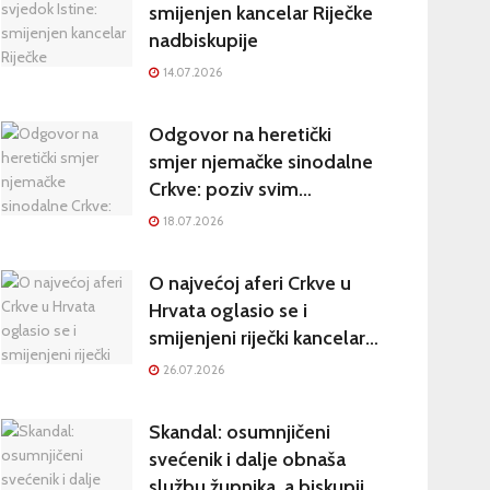
Hrvatsku
smijenjen kancelar Riječke
nadbiskupije
14.07.2026
Odgovor na heretički
smjer njemačke sinodalne
Crkve: poziv svim
katolicima na potpisivanje
18.07.2026
peticije Svetom Ocu
O najvećoj aferi Crkve u
Hrvata oglasio se i
smijenjeni riječki kancelar:
kultura šutnje stvara nove
26.07.2026
žrtve
Skandal: osumnjičeni
svećenik i dalje obnaša
službu župnika, a biskupija