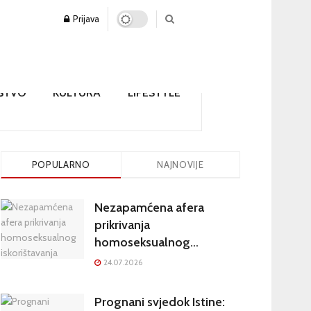
Prijava
ŠTVO
KULTURA
LIFESTYLE
POPULARNO
NAJNOVIJE
Nezapamćena afera
prikrivanja
homoseksualnog
iskorištavanja maloljetnika
24.07.2026
u visokim crkvenim
krugovima potresa
Prognani svjedok Istine: