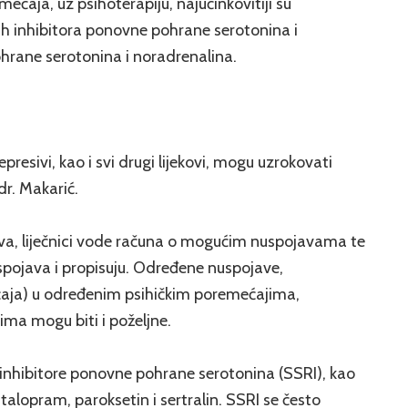
mećaja, uz psihoterapiju, najučinkovitiji su
nih inhibitora ponovne pohrane serotonina i
ohrane serotonina i noradrenalina.
esivi, kao i svi drugi lijekovi, mogu uzrokovati
r. Makarić.
iva, liječnici vode računa o mogućim nuspojavama te
uspojava i propisuju. Određene nuspojave,
ećaja) u određenim psihičkim poremećajima,
ma mogu biti i poželjne.
e inhibitore ponovne pohrane serotonina (SSRI), kao
italopram, paroksetin i sertralin. SSRI se često