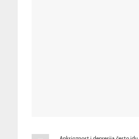
Anksioznost i depresija često idu