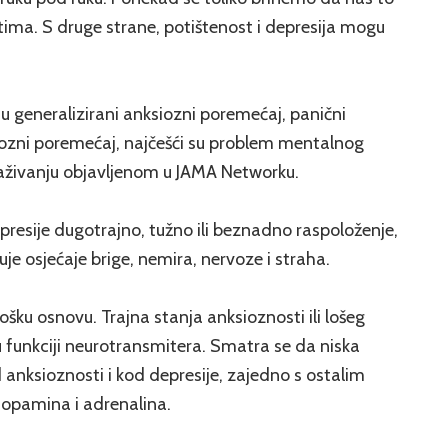
ma. S druge strane, potištenost i depresija mogu
ju generalizirani anksiozni poremećaj, panični
siozni poremećaj, najčešći su problem mentalnog
raživanju objavljenom u JAMA Networku.
resije dugotrajno, tužno ili beznadno raspoloženje,
e osjećaje brige, nemira, nervoze i straha.
lošku osnovu. Trajna stanja anksioznosti ili lošeg
u funkciji neurotransmitera. Smatra se da niska
d anksioznosti i kod depresije, zajedno s ostalim
opamina i adrenalina.