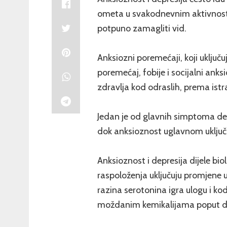
ometa u svakodnevnim aktivnosti
potpuno zamagliti vid.
Anksiozni poremećaji, koji uključu
poremećaj, fobije i socijalni ank
zdravlja kod odraslih, prema ist
Jedan je od glavnih simptoma dep
dok anksioznost uglavnom uključuj
Anksioznost i depresija dijele bio
raspoloženja uključuju promjene 
razina serotonina igra ulogu i ko
moždanim kemikalijama poput d