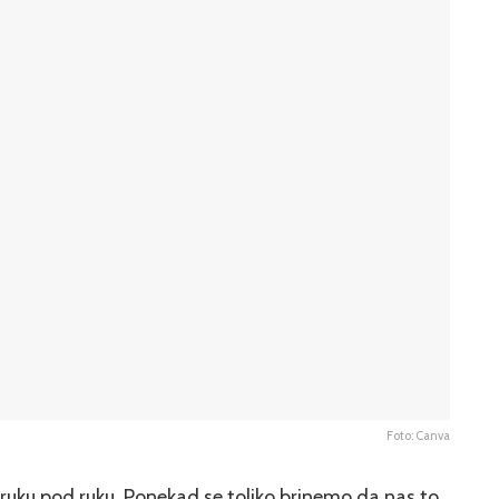
Foto: Canva
 ruku pod ruku. Ponekad se toliko brinemo da nas to