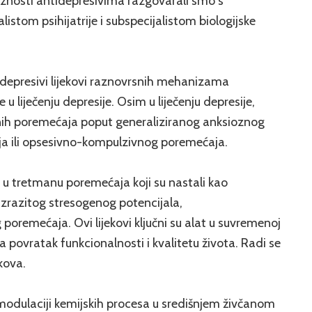
znosti antidepresivima razgovarali smo s
istom psihijatrije i subspecijalistom biologijske
idepresivi lijekovi raznovrsnih mehanizama
 u liječenju depresije. Osim u liječenju depresije,
znih poremećaja poput generaliziranog anksioznog
a ili opsesivno-kompulzivnog poremećaja.
 i u tretmanu poremećaja koji su nastali kao
izrazitog stresogenog potencijala,
oremećaja. Ovi lijekovi ključni su alat u suvremenoj
a povratak funkcionalnosti i kvalitetu života. Radi se
kova.
 modulaciji kemijskih procesa u središnjem živčanom