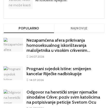
POPULARNO
NAJNOVIJE
Nezapamćena afera prikrivanja
homoseksualnog iskorištavanja
maloljetnika u visokim crkvenim
krugovima potresa Hrvatsku
24.07.2026
Prognani svjedok Istine: smijenjen
kancelar Riječke nadbiskupije
14.07.2026
Odgovor na heretički smjer njemačke
sinodalne Crkve: poziv svim katolicima
na potpisivanje peticije Svetom Ocu