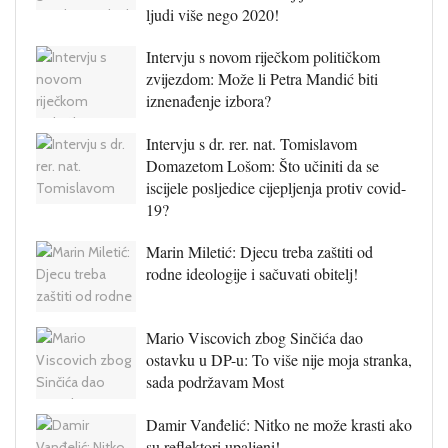
ljudi više nego 2020!
Intervju s novom riječkom političkom
zvijezdom: Može li Petra Mandić biti
iznenađenje izbora?
Intervju s dr. rer. nat. Tomislavom
Domazetom Lošom: Što učiniti da se
iscijele posljedice cijepljenja protiv covid-
19?
Marin Miletić: Djecu treba zaštiti od
rodne ideologije i sačuvati obitelj!
Mario Viscovich zbog Sinčića dao
ostavku u DP-u: To više nije moja stranka,
sada podržavam Most
Damir Vanđelić: Nitko ne može krasti ako
su reflektori upaljeni!