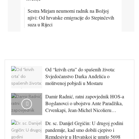
Sestra Mirjam neumorni radnik na Božjoj
njivi: Od hrvatske emigracije do Stepinčevih
suza u Rijeci
Od “krivih crta” do spašenih života:
Svjedočanstvo Darka Anđelića o
molitvenoj pobjedi u Mostaru
Damir Radnić, ratni zapovjednik HOS-a
Bogdanovci o ubojstvu Ante Paradžika,
Crvenkapi, Jean-Michel Nicolieru…
Dr. sc. Danijel Grgičin: U drugoj godini
pandemije, kad smo dobili cjepivo i
Remdesivir u Hrvatskoj je umrlo 5698