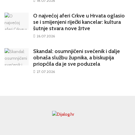
18.07.2026
O najvećoj aferi Crkve u Hrvata oglasio
se i smijenjeni riječki kancelar: kultura
šutnje stvara nove žrtve
26.07.2026
Skandal: osumnjičeni svećenik i dalje
obnaša službu župnika, a biskupija
priopćila da je sve poduzela
27.07.2026