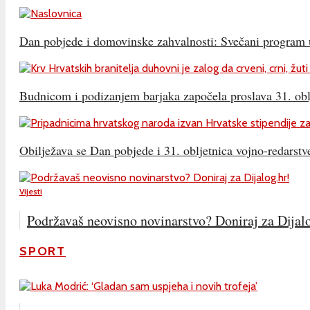
Dan pobjede i domovinske zahvalnosti: Svečani program u
Budnicom i podizanjem barjaka započela proslava 31. obl
Obilježava se Dan pobjede i 31. obljetnica vojno-redarstv
Vijesti
Podržavaš neovisno novinarstvo? Doniraj za Dijal
SPORT