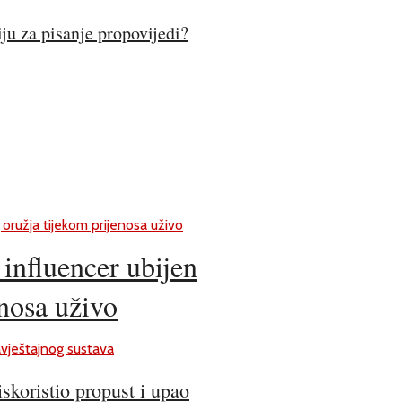
iju za pisanje propovijedi?
influencer ubijen
enosa uživo
skoristio propust i upao