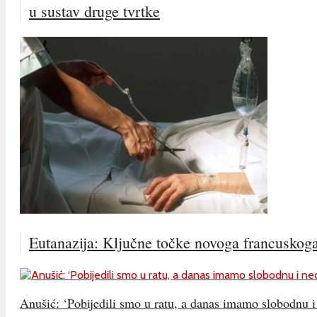
u sustav druge tvrtke
Eutanazija: Ključne točke novoga francuskog
Anušić: ‘Pobijedili smo u ratu, a danas imamo slobodnu i