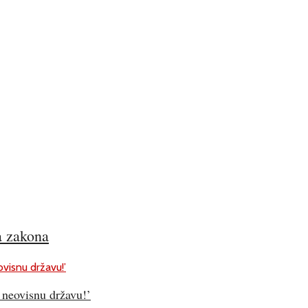
a zakona
 neovisnu državu!’