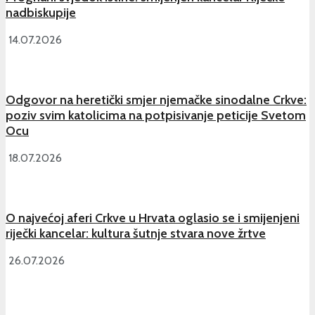
nadbiskupije
14.07.2026
Odgovor na heretički smjer njemačke sinodalne Crkve:
poziv svim katolicima na potpisivanje peticije Svetom
Ocu
18.07.2026
O najvećoj aferi Crkve u Hrvata oglasio se i smijenjeni
riječki kancelar: kultura šutnje stvara nove žrtve
26.07.2026