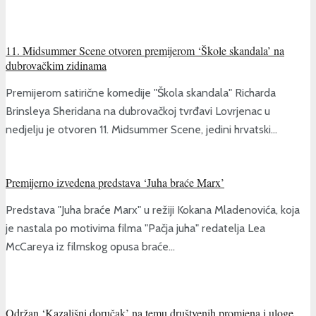
11. Midsummer Scene otvoren premijerom ‘Škole skandala’ na
dubrovačkim zidinama
Premijerom satirične komedije "Škola skandala" Richarda
Brinsleya Sheridana na dubrovačkoj tvrđavi Lovrjenac u
nedjelju je otvoren 11. Midsummer Scene, jedini hrvatski...
Premijerno izvedena predstava ‘Juha braće Marx’
Predstava "Juha braće Marx" u režiji Kokana Mladenovića, koja
je nastala po motivima filma "Pačja juha" redatelja Lea
McCareya iz filmskog opusa braće...
Održan ‘Kazališni doručak’ na temu društvenih promjena i uloge