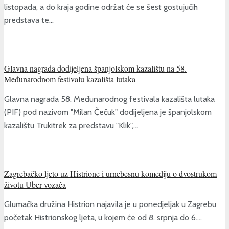
listopada, a do kraja godine održat će se šest gostujućih
predstava te...
Glavna nagrada dodijeljena španjolskom kazalištu na 58.
Međunarodnom festivalu kazališta lutaka
Glavna nagrada 58. Međunarodnog festivala kazališta lutaka
(PIF) pod nazivom "Milan Čečuk" dodijeljena je španjolskom
kazalištu Trukitrek za predstavu "Klik",...
Zagrebačko ljeto uz Histrione i urnebesnu komediju o dvostrukom
životu Uber-vozača
Glumačka družina Histrion najavila je u ponedjeljak u Zagrebu
početak Histrionskog ljeta, u kojem će od 8. srpnja do 6....