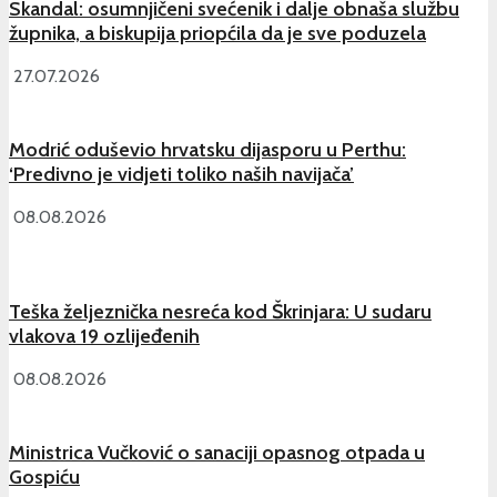
Skandal: osumnjičeni svećenik i dalje obnaša službu
župnika, a biskupija priopćila da je sve poduzela
27.07.2026
Modrić oduševio hrvatsku dijasporu u Perthu:
‘Predivno je vidjeti toliko naših navijača’
08.08.2026
Teška željeznička nesreća kod Škrinjara: U sudaru
vlakova 19 ozlijeđenih
08.08.2026
Ministrica Vučković o sanaciji opasnog otpada u
Gospiću