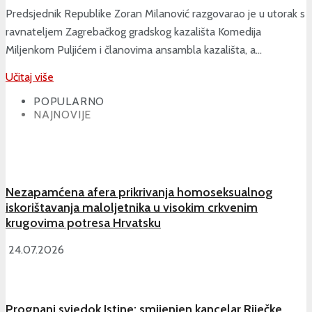
Predsjednik Republike Zoran Milanović razgovarao je u utorak s
ravnateljem Zagrebačkog gradskog kazališta Komedija
Miljenkom Puljićem i članovima ansambla kazališta, a...
Učitaj više
POPULARNO
NAJNOVIJE
Nezapamćena afera prikrivanja homoseksualnog
iskorištavanja maloljetnika u visokim crkvenim
krugovima potresa Hrvatsku
24.07.2026
Prognani svjedok Istine: smijenjen kancelar Riječke