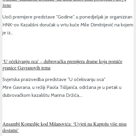
žene
Uoči premijere predstave "Godine", u ponedjeljak je organiziran
HNK-ov Kazališni doručak u vrtu kuće Mile Dimitrijević na kojem
je iz...
‘U očekivanju oca’ – dubrovačka premijera drame koja pomiče
granice Gavranovih tema
Svjetska praizvedba predstave "U očekivanju oca"
Mire Gavrana, u režiji Paola Tišljarića, održana je u petak u
dubrovačkom kazalištu Marina Držića,...
Ansambl Komedije kod Milanovića: ‘Uvjeti na Kaptolu više nisu
dostatni’