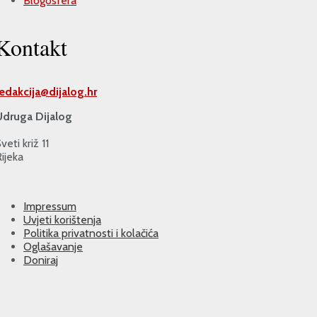
Blogosfera
Kontakt
redakcija@
dijalog.hr
Udruga Dijalog
veti križ 11
ijeka
Impressum
Uvjeti korištenja
Politika privatnosti i kolačića
Oglašavanje
Doniraj