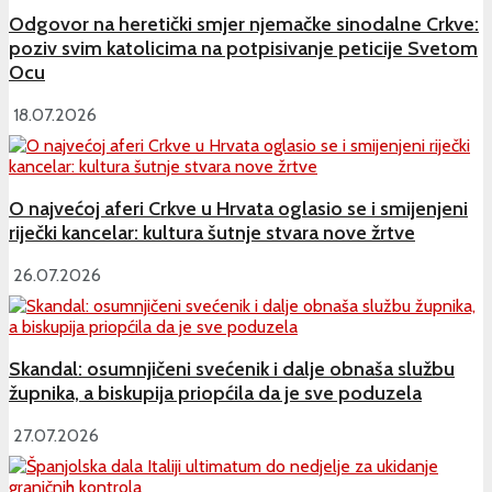
Odgovor na heretički smjer njemačke sinodalne Crkve:
poziv svim katolicima na potpisivanje peticije Svetom
Ocu
18.07.2026
O najvećoj aferi Crkve u Hrvata oglasio se i smijenjeni
riječki kancelar: kultura šutnje stvara nove žrtve
26.07.2026
Skandal: osumnjičeni svećenik i dalje obnaša službu
župnika, a biskupija priopćila da je sve poduzela
27.07.2026