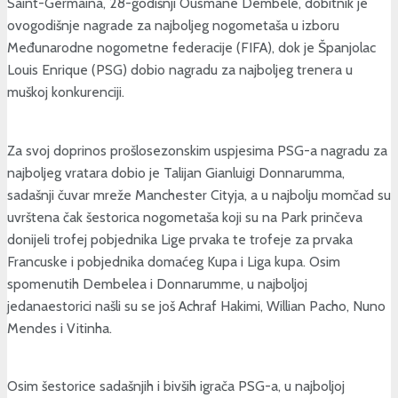
Saint-Germaina, 28-godišnji Ousmane Dembele, dobitnik je
ovogodišnje nagrade za najboljeg nogometaša u izboru
Međunarodne nogometne federacije (FIFA), dok je Španjolac
Louis Enrique (PSG) dobio nagradu za najboljeg trenera u
muškoj konkurenciji.
Za svoj doprinos prošlosezonskim uspjesima PSG-a nagradu za
najboljeg vratara dobio je Talijan Gianluigi Donnarumma,
sadašnji čuvar mreže Manchester Cityja, a u najbolju momčad su
uvrštena čak šestorica nogometaša koji su na Park prinčeva
donijeli trofej pobjednika Lige prvaka te trofeje za prvaka
Francuske i pobjednika domaćeg Kupa i Liga kupa. Osim
spomenutih Dembelea i Donnarumme, u najboljoj
jedanaestorici našli su se još Achraf Hakimi, Willian Pacho, Nuno
Mendes i Vitinha.
Osim šestorice sadašnjih i bivših igrača PSG-a, u najboljoj