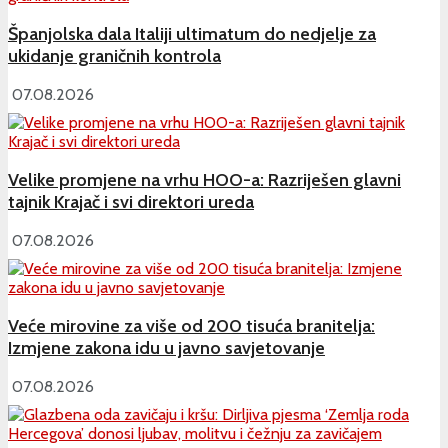
Španjolska dala Italiji ultimatum do nedjelje za
ukidanje graničnih kontrola
07.08.2026
Velike promjene na vrhu HOO-a: Razriješen glavni
tajnik Krajač i svi direktori ureda
07.08.2026
Veće mirovine za više od 200 tisuća branitelja:
Izmjene zakona idu u javno savjetovanje
07.08.2026