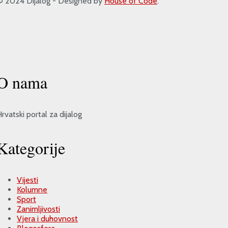
2024 Dijalog - Designed by
House of Code
.
O nama
rvatski portal za dijalog
Kategorije
Vijesti
Kolumne
Sport
Zanimljivosti
Vjera i duhovnost