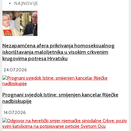
NAJNOVIJE
Nezapamćena afera prikrivanja homoseksualnog
iskorištavanja maloljetnika u visokim crkvenim
krugovima potresa Hrvatsku
24.07.2026
Prognani svjedok Istine: smijenjen kancelar Riječke
nadbiskupije
14.07.2026