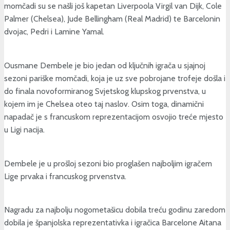
momčadi su se našli još kapetan Liverpoola Virgil van Dijk, Cole
Palmer (Chelsea), Jude Bellingham (Real Madrid) te Barcelonin
dvojac, Pedri i Lamine Yamal.
Ousmane Dembele je bio jedan od ključnih igrača u sjajnoj
sezoni pariške momčadi, koja je uz sve pobrojane trofeje došla i
do finala novoformiranog Svjetskog klupskog prvenstva, u
kojem im je Chelsea oteo taj naslov. Osim toga, dinamični
napadač je s francuskom reprezentacijom osvojio treće mjesto
u Ligi nacija.
Dembele je u prošloj sezoni bio proglašen najboljim igračem
Lige prvaka i francuskog prvenstva.
Nagradu za najbolju nogometašicu dobila treću godinu zaredom
dobila je španjolska reprezentativka i igračica Barcelone Aitana