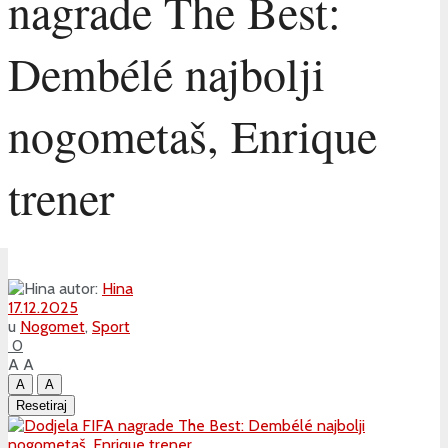
nagrade The Best:
Dembélé najbolji
nogometaš, Enrique
trener
autor:
Hina
17.12.2025
u
Nogomet
,
Sport
0
A
A
A
A
Resetiraj