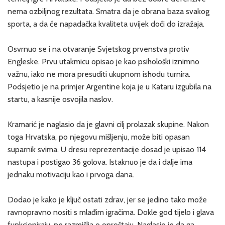
nema ozbiljnog rezultata. Smatra da je obrana baza svakog
sporta, a da će napadačka kvaliteta uvijek doći do izražaja.
Osvrnuo se i na otvaranje Svjetskog prvenstva protiv
Engleske. Prvu utakmicu opisao je kao psihološki iznimno
važnu, iako ne mora presuditi ukupnom ishodu turnira.
Podsjetio je na primjer Argentine koja je u Kataru izgubila na
startu, a kasnije osvojila naslov.
Kramarić je naglasio da je glavni cilj prolazak skupine. Nakon
toga Hrvatska, po njegovu mišljenju, može biti opasan
suparnik svima. U dresu reprezentacije dosad je upisao 114
nastupa i postigao 36 golova. Istaknuo je da i dalje ima
jednaku motivaciju kao i prvoga dana.
Dodao je kako je ključ ostati zdrav, jer se jedino tako može
ravnopravno nositi s mlađim igračima. Dokle god tijelo i glava
funkcioniraju, ne razmišlja o oproštaju. Naglasio je da ga