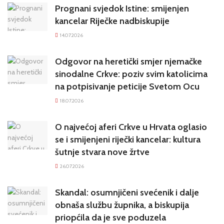
Prognani svjedok Istine: smijenjen
kancelar Riječke nadbiskupije
14.07.2026
Odgovor na heretički smjer njemačke
sinodalne Crkve: poziv svim katolicima
na potpisivanje peticije Svetom Ocu
18.07.2026
O najvećoj aferi Crkve u Hrvata oglasio
se i smijenjeni riječki kancelar: kultura
šutnje stvara nove žrtve
26.07.2026
Skandal: osumnjičeni svećenik i dalje
obnaša službu župnika, a biskupija
priopćila da je sve poduzela