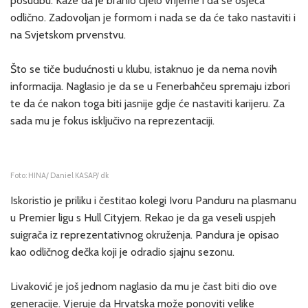
posudbu. Kaže da je branio cijelo vrijeme i da se osjeća
odlično. Zadovoljan je formom i nada se da će tako nastaviti i
na Svjetskom prvenstvu.
Što se tiče budućnosti u klubu, istaknuo je da nema novih
informacija. Naglasio je da se u Fenerbahčeu spremaju izbori
te da će nakon toga biti jasnije gdje će nastaviti karijeru. Za
sada mu je fokus isključivo na reprezentaciji.
Foto: HINA/ Daniel KASAP/ dk
Iskoristio je priliku i čestitao kolegi Ivoru Panduru na plasmanu
u Premier ligu s Hull Cityjem. Rekao je da ga veseli uspjeh
suigrača iz reprezentativnog okruženja. Pandura je opisao
kao odličnog dečka koji je odradio sjajnu sezonu.
Livaković je još jednom naglasio da mu je čast biti dio ove
generacije. Vjeruje da Hrvatska može ponoviti velike