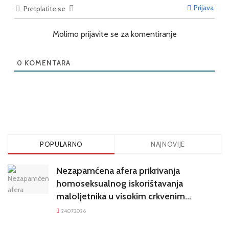
Prijava
Pretplatite se
Molimo prijavite se za komentiranje
0
KOMENTARA
POPULARNO
NAJNOVIJE
Nezapamćena afera prikrivanja
homoseksualnog iskorištavanja
maloljetnika u visokim crkvenim
krugovima potresa Hrvatsku
24.07.2026