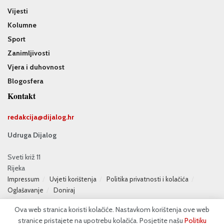
Vijesti
Kolumne
Sport
Zanimljivosti
Vjera i duhovnost
Blogosfera
Kontakt
redakcija@
dijalog.hr
Udruga Dijalog
Sveti križ 11
Rijeka
Impressum
Uvjeti korištenja
Politika privatnosti i kolačića
Oglašavanje
Doniraj
Ova web stranica koristi kolačiće. Nastavkom korištenja ove web
stranice pristajete na upotrebu kolačića. Posjetite našu
Politiku