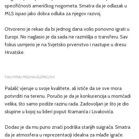
specifičnosti američkog nogometa. Smatra da je odlazak u
MLS ispao jako dobra odluka za njegov razvoj.
Otvoreno je rekao da bi jednog dana volio ponovno igrati u
Europi. No naglasio je da sada ne razmišlja o transferu. Sav
fokus usmjerio je na Svjetsko prvenstvo i nastupe u dresu
Hrvatske.
Foto: HINA/ Miljenko KLEPAC/ tm
Pašalić vjeruje u svoje kvalitete, ali ističe da se sve mora
potvrditi na terenu. Poručio je da je konkurencija u momčadi
velika, što samo podiže razinu rada. Zadovoljan je što je dio
skupine u kojoj su lideri poput Kramarića i Livakovića.
Dodao je da mu puno znači podrška starijih suigrača. Smatra
da je atmosfera u reprezentaciji idealna za mlađe igrače.