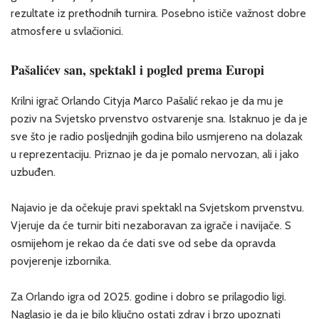
rezultate iz prethodnih turnira. Posebno ističe važnost dobre
atmosfere u svlačionici.
Pašalićev san, spektakl i pogled prema Europi
Krilni igrač Orlando Cityja Marco Pašalić rekao je da mu je
poziv na Svjetsko prvenstvo ostvarenje sna. Istaknuo je da je
sve što je radio posljednjih godina bilo usmjereno na dolazak
u reprezentaciju. Priznao je da je pomalo nervozan, ali i jako
uzbuđen.
Najavio je da očekuje pravi spektakl na Svjetskom prvenstvu.
Vjeruje da će turnir biti nezaboravan za igrače i navijače. S
osmijehom je rekao da će dati sve od sebe da opravda
povjerenje izbornika.
Za Orlando igra od 2025. godine i dobro se prilagodio ligi.
Naglasio je da je bilo ključno ostati zdrav i brzo upoznati