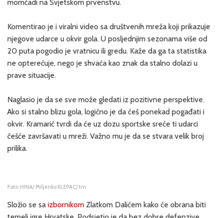
momčadi na Svjetskom prvenstvu.
Komentirao je i viralni video sa društvenih mreža koji prikazuje
njegove udarce u okvir gola. U posljednjim sezonama više od
20 puta pogodio je vratnicu ili gredu. Kaže da ga ta statistika
ne opterećuje, nego je shvaća kao znak da stalno dolazi u
prave situacije.
Naglasio je da se sve može gledati iz pozitivne perspektive.
Ako si stalno blizu gola, logično je da ćeš ponekad pogađati i
okvir. Kramarić tvrdi da će uz dozu sportske sreće ti udarci
češće završavati u mreži. Važno mu je da se stvara velik broj
prilika.
Foto: HINA/ Miljenko KLEPAC/ tm
Složio se sa
izbornikom
Zlatkom Dalićem kako će obrana biti
temelj igre Hrvatske. Podsjetio je da bez dobre defenzive