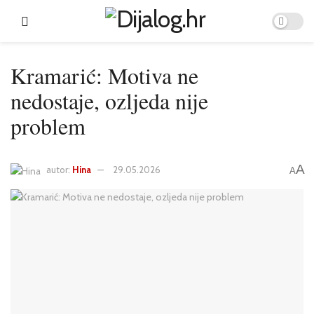
Kramarić: Motiva ne
nedostaje, ozljeda nije
problem
A
autor:
Hina
29.05.2026
A