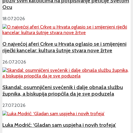
poziv svim katolicima na potpisivanje peticije Svetom
Ocu
18.07.2026
O najvećoj aferi Crkve u Hrvata oglasio se i smijenjeni
riječki kancelar: kultura šutnje stvara nove žrtve
26.07.2026
Skandal: osumnjičeni svećenik i dalje obnaša službu
župnika, a biskupija priopćila da je sve poduzela
27.07.2026
Luka Modrić: ‘Gladan sam uspjeha i novih trofeja’