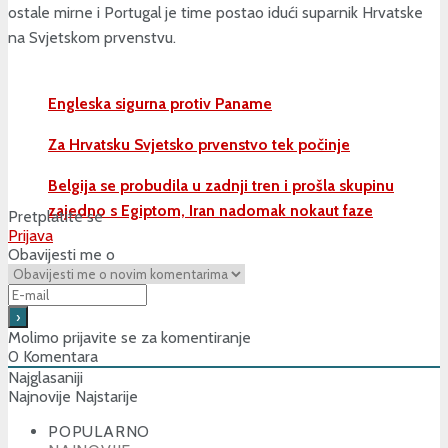
ostale mirne i Portugal je time postao idući suparnik Hrvatske
na Svjetskom prvenstvu.
Engleska sigurna protiv Paname
Za Hrvatsku Svjetsko prvenstvo tek počinje
Belgija se probudila u zadnji tren i prošla skupinu
zajedno s Egiptom, Iran nadomak nokaut faze
Pretplatite se
Prijava
Obavijesti me o
Molimo prijavite se za komentiranje
0
Komentara
Najglasaniji
Najnovije
Najstarije
POPULARNO