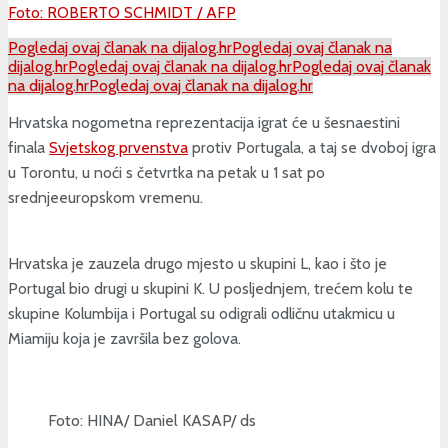
Foto: ROBERTO SCHMIDT / AFP
Pogledaj ovaj članak na dijalog.hr
Pogledaj ovaj članak na
dijalog.hr
Pogledaj ovaj članak na dijalog.hr
Pogledaj ovaj članak
na dijalog.hr
Pogledaj ovaj članak na dijalog.hr
Hrvatska nogometna reprezentacija igrat će u šesnaestini
finala
Svjetskog prvenstva
protiv Portugala, a taj se dvoboj igra
u Torontu, u noći s četvrtka na petak u 1 sat po
srednjeeuropskom vremenu.
Hrvatska je zauzela drugo mjesto u skupini L, kao i što je
Portugal bio drugi u skupini K. U posljednjem, trećem kolu te
skupine Kolumbija i Portugal su odigrali odličnu utakmicu u
Miamiju koja je završila bez golova.
Foto: HINA/ Daniel KASAP/ ds