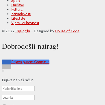
Sport
Društvo
Kultura
Zanimljivosti
Lifestyle
Vjera i duhovnost
© 2022
Dijalog.hr
- Designed by
House of Code
Dobrodošli natrag!
Prijava putem Google-a
ili
Prijava na Vaš račun