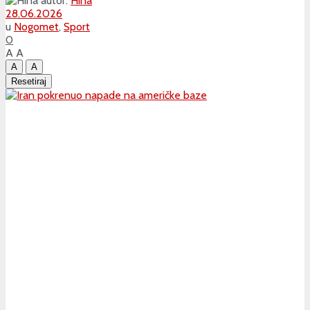
autor:
Hina
28.06.2026
u
Nogomet
,
Sport
0
A
A
A
A
Resetiraj