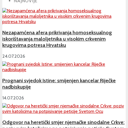
NAJNOVIJE
Nezapamćena afera prikrivanja homoseksualnog
iskorištavanja maloljetnika u visokim crkvenim
krugovima potresa Hrvatsku
24.07.2026
Prognani svjedok Istine: smijenjen kancelar Riječke
nadbiskupije
14.07.2026
Odgovor na heretički smjer njemačke sinodalne Crkve: