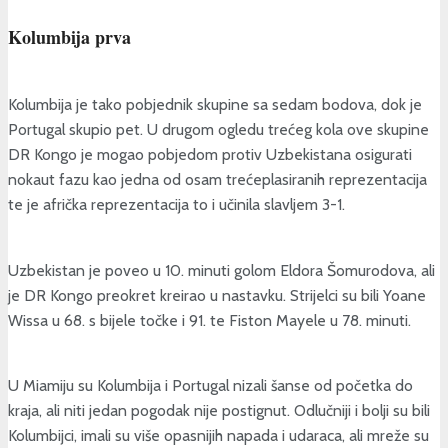
Kolumbija prva
Kolumbija je tako pobjednik skupine sa sedam bodova, dok je
Portugal skupio pet. U drugom ogledu trećeg kola ove skupine
DR Kongo je mogao pobjedom protiv Uzbekistana osigurati
nokaut fazu kao jedna od osam trećeplasiranih reprezentacija
te je afrička reprezentacija to i učinila slavljem 3-1.
Uzbekistan je poveo u 10. minuti golom Eldora Šomurodova, ali
je DR Kongo preokret kreirao u nastavku. Strijelci su bili Yoane
Wissa u 68. s bijele točke i 91. te Fiston Mayele u 78. minuti.
U Miamiju su Kolumbija i Portugal nizali šanse od početka do
kraja, ali niti jedan pogodak nije postignut. Odlučniji i bolji su bili
Kolumbijci, imali su više opasnijih napada i udaraca, ali mreže su