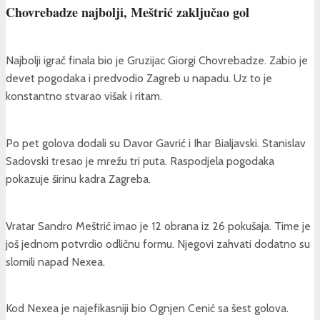
Chovrebadze najbolji, Meštrić zaključao gol
Najbolji igrač finala bio je Gruzijac Giorgi Chovrebadze. Zabio je
devet pogodaka i predvodio Zagreb u napadu. Uz to je
konstantno stvarao višak i ritam.
Po pet golova dodali su Davor Gavrić i Ihar Bialjavski. Stanislav
Sadovski tresao je mrežu tri puta. Raspodjela pogodaka
pokazuje širinu kadra Zagreba.
Vratar Sandro Meštrić imao je 12 obrana iz 26 pokušaja. Time je
još jednom potvrdio odličnu formu. Njegovi zahvati dodatno su
slomili napad Nexea.
Kod Nexea je najefikasniji bio Ognjen Cenić sa šest golova.