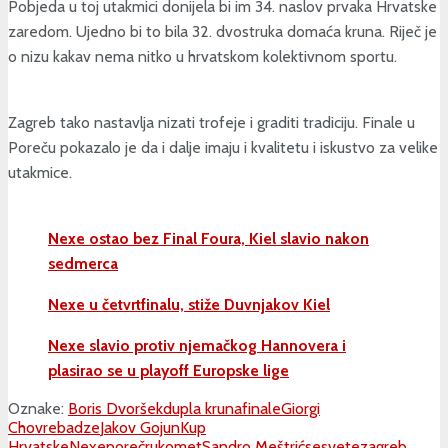
Pobjeda u toj utakmici donijela bi im 34. naslov prvaka Hrvatske
zaredom. Ujedno bi to bila 32. dvostruka domaća kruna. Riječ je
o nizu kakav nema nitko u hrvatskom kolektivnom sportu.
Zagreb tako nastavlja nizati trofeje i graditi tradiciju. Finale u
Poreču pokazalo je da i dalje imaju i kvalitetu i iskustvo za velike
utakmice.
Nexe ostao bez Final Foura, Kiel slavio nakon
sedmerca
Nexe u četvrtfinalu, stiže Duvnjakov Kiel
Nexe slavio protiv njemačkog Hannovera i
plasirao se u playoff Europske lige
Oznake:
Boris Dvoršek
dupla kruna
finale
Giorgi
Chovrebadze
Jakov Gojun
Kup
Hrvatske
Nexe
poreč
rukomet
Sandro Meštrić
sesvete
zagreb