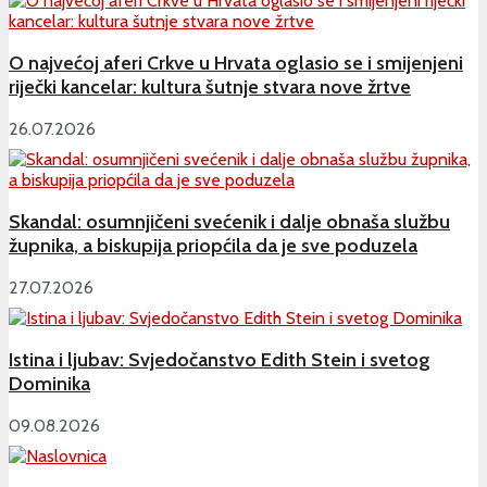
O najvećoj aferi Crkve u Hrvata oglasio se i smijenjeni
riječki kancelar: kultura šutnje stvara nove žrtve
26.07.2026
Skandal: osumnjičeni svećenik i dalje obnaša službu
župnika, a biskupija priopćila da je sve poduzela
27.07.2026
Istina i ljubav: Svjedočanstvo Edith Stein i svetog
Dominika
09.08.2026