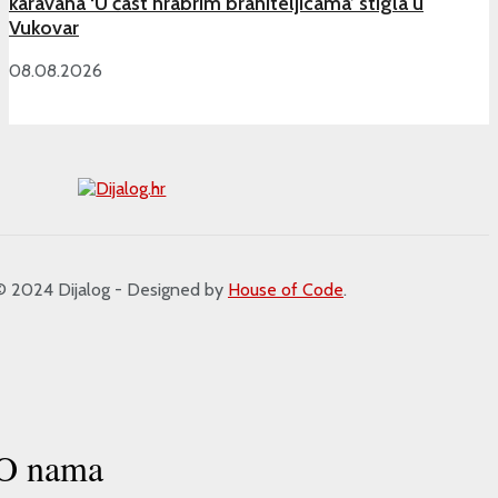
karavana ‘U čast hrabrim braniteljicama’ stigla u
Vukovar
08.08.2026
2024 Dijalog - Designed by
House of Code
.
O nama