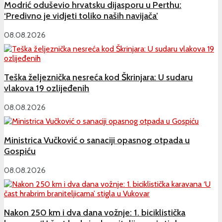
Modrić oduševio hrvatsku dijasporu u Perthu:
‘Predivno je vidjeti toliko naših navijača’
08.08.2026
Teška željeznička nesreća kod Škrinjara: U sudaru
vlakova 19 ozlijeđenih
08.08.2026
Ministrica Vučković o sanaciji opasnog otpada u
Gospiću
08.08.2026
Nakon 250 km i dva dana vožnje: 1. biciklistička