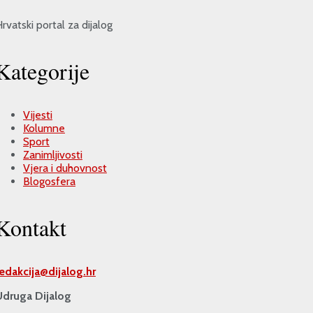
rvatski portal za dijalog
Kategorije
Vijesti
Kolumne
Sport
Zanimljivosti
Vjera i duhovnost
Blogosfera
Kontakt
redakcija@
dijalog.hr
Udruga Dijalog