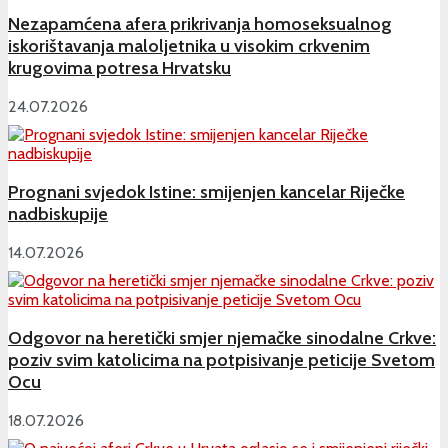
Nezapamćena afera prikrivanja homoseksualnog
iskorištavanja maloljetnika u visokim crkvenim
krugovima potresa Hrvatsku
24.07.2026
Prognani svjedok Istine: smijenjen kancelar Riječke
nadbiskupije
14.07.2026
Odgovor na heretički smjer njemačke sinodalne Crkve:
poziv svim katolicima na potpisivanje peticije Svetom
Ocu
18.07.2026