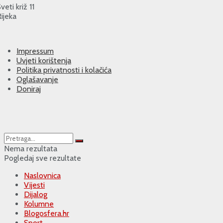
veti križ 11
ijeka
Impressum
Uvjeti korištenja
Politika privatnosti i kolačića
Oglašavanje
Doniraj
Nema rezultata
Pogledaj sve rezultate
Naslovnica
Vijesti
Dijalog
Kolumne
Blogosfera.hr
Sport