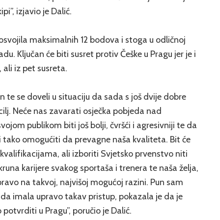
pi”, izjavio je Dalić.
 osvojila maksimalnih 12 bodova i stoga u odličnoj
du. Ključan će biti susret protiv Češke u Pragu jer je i
ali iz pet susreta.
n te se doveli u situaciju da sada s još dvije dobre
ilj. Neće nas zavarati osječka pobjeda nad
om publikom biti još bolji, čvršći i agresivniji te da
i tako omogućiti da prevagne naša kvaliteta. Bit će
alifikacijama, ali izboriti Svjetsko prvenstvo niti
 kruna karijere svakog sportaša i trenera te naša želja,
pravo na takvoj, najvišoj mogućoj razini. Pun sam
da imala upravo takav pristup, pokazala je da je
 potvrditi u Pragu”, poručio je Dalić.