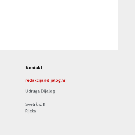
Kontakt
redakcija@
dijalog.hr
Udruga Dijalog
Sveti križ 11
Rijeka