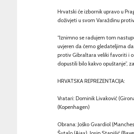
Hrvatski će izbornik upravo u Pra
doživjeti u svom Varaždinu protiv
“Iznimno se radujem tom nastup
uvjeren da ćemo gledateljima dat
protiv Gibraltara veliki favoriti i
dopustili bilo kakvo opuštanje”, zak
HRVATSKA REPREZENTACIJA:
Vratari: Dominik Livaković (Girona
(Kopenhagen)
Obrana: Joško Gvardiol (Manchest
Šutalo (Ajax), Josip Stanišić (Bay