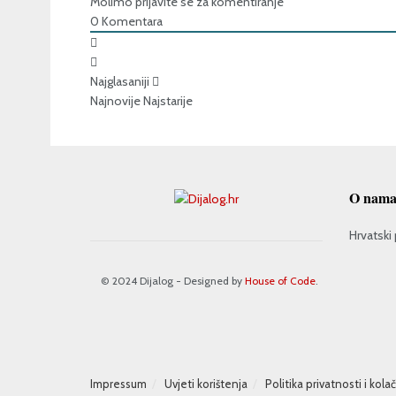
Molimo prijavite se za komentiranje
0
Komentara
Najglasaniji
Najnovije
Najstarije
O nam
Hrvatski 
© 2024 Dijalog - Designed by
House of Code
.
Impressum
Uvjeti korištenja
Politika privatnosti i kola