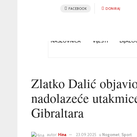
FACEBOOK
DONIRAJ
NASLOVNICA
VIJESTI
DIJALO
Zlatko Dalić objavio
nadolazeće utakmice
Gibraltara
autor:
Hina
23.09.2025
u
Nogomet
,
Sport