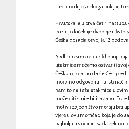
trebamo li još nekoga priključiti eki
Hrvatska je u prva četiri nastupa
poziciji dočekuje dvoboje u listopa
Češka dosada osvojila 12 bodova, 
“Odlično smo odradili lipanj i ruja
utakmice možemo ostvariti svoj c
Češkom, znamo da će Česi pred svoj
moramo odgovoriti na isti način 
nam to najteža utakmica u ovim kv
može niti smije biti lagano. To je
motiv i zajedništvo moraju biti u
vjere u ovu momčad koja je do sa
najbolja u skupini i sada želimo to