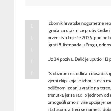
Izbornik hrvatske nogometne repr
igrača za utakmice protiv Češke i 
prvenstvo koje će 2026. godine bi
igrati 9. listopada u Pragu, odno
Uz 24 poziva, Dalić je uputio i 12
“S obzirom na odličan dosadašnji
vjerni ekipi koja je izborila ovi
odličnom izdanju vratio na teren
trenutka jer se radi o jednom od 
omogućili smo si više opcija jer s
statusom, a treći se nameću dob