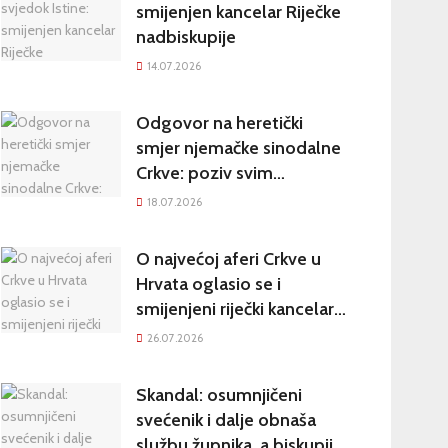
Hrvatsku
smijenjen kancelar Riječke
nadbiskupije
14.07.2026
Odgovor na heretički
smjer njemačke sinodalne
Crkve: poziv svim
katolicima na potpisivanje
18.07.2026
peticije Svetom Ocu
O najvećoj aferi Crkve u
Hrvata oglasio se i
smijenjeni riječki kancelar:
kultura šutnje stvara nove
26.07.2026
žrtve
Skandal: osumnjičeni
svećenik i dalje obnaša
službu župnika, a biskupija