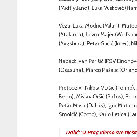
(Midtjylland), Luka Vušković (Ha
Veza: Luka Modrić (Milan), Mateo
(Atalanta), Lovro Majer (Wolfsbur
(Augsburg), Petar Sučić (Inter), N
Napad: Ivan Perišić (PSV Eindhov
(Osasuna), Marco Pašalić (Orlando
Pretpozivi: Nikola Vlašić (Torino)
Berlin), Mislav Oršić (Pafos), Bor
Petar Musa (Dallas), Igor Matano
Smolčić (Como), Karlo Letica (Lau
Dalić: ‘U Prag idemo sve riješi