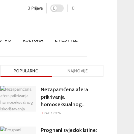
Prijava
ŠTVO
KULTURA
LIFESTYLE
POPULARNO
NAJNOVIJE
Nezapamćena afera
prikrivanja
homoseksualnog
iskorištavanja maloljetnika
24.07.2026
u visokim crkvenim
krugovima potresa
Prognani svjedok Istine: