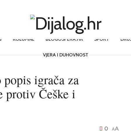
G
KOLUMNE
BLOGOSFERA.HR
SPORT
DRU
VJERA I DUHOVNOST
 popis igrača za
 protiv Češke i
0
A
A