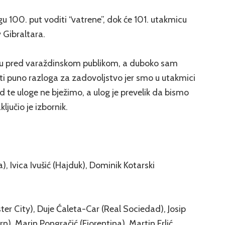
gu 100. put voditi “vatrene”, dok će 101. utakmicu
 Gibraltara.
u pred varaždinskom publikom, a duboko sam
i puno razloga za zadovoljstvo jer smo u utakmici
 od te uloge ne bježimo, a ulog je prevelik da bismo
ljučio je izbornik.
), Ivica Ivušić (Hajduk), Dominik Kotarski
er City), Duje Ćaleta-Car (Real Sociedad), Josip
ern), Marin Pongračić (Fiorentina), Martin Erlić