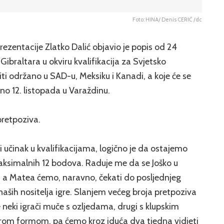
Foto: HINA/ Denis CERIĆ /dc
ezentacije Zlatko Dalić objavio je popis od 24
Gibraltara u okviru kvalifikacija za Svjetsko
ti održano u SAD-u, Meksiku i Kanadi, a koje će se
sno 12. listopada u Varaždinu.
 pretpoziva.
 učinak u kvalifikacijama, logično je da ostajemo
h maksimalnih 12 bodova. Raduje me da se Joško u
, a Matea ćemo, naravno, čekati do posljednjeg
naših nositelja igre. Slanjem većeg broja pretpoziva
e neki igrači muče s ozljedama, drugi s klupskim
rom formom, pa ćemo kroz iduća dva tjedna vidjeti