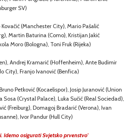
mburger SV)
 Kovačić (Manchester City), Mario Pašalić
g), Martin Baturina (Como), Kristijan Jakić
ikola Moro (Bologna), Toni Fruk (Rijeka)
en), Andrej Kramarić (Hoffenheim), Ante Budimir
 City), Franjo Ivanović (Benfica)
, Bruno Petković (Kocaelispor), Josip Juranović (Union
na Sosa (Crystal Palace), Luka Sučić (Real Sociedad),
vić (Freiburg), Domagoj Bradarić (Verona), Ivan
sanne), Ivor Pandur (Hull City)
ti. Idemo osigurati Svjetsko prvenstvo’