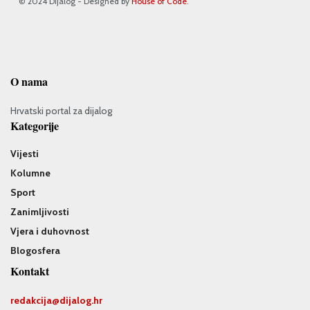
© 2024 Dijalog - Designed by
House of Code
.
O nama
Hrvatski portal za dijalog
Kategorije
Vijesti
Kolumne
Sport
Zanimljivosti
Vjera i duhovnost
Blogosfera
Kontakt
redakcija@
dijalog.hr