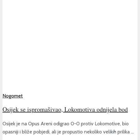
Nogomet
Osijek se ispromašivao, Lokomotiva odnijela bod
Osijek je na Opus Areni odigrao 0-0 protiv Lokomotive, bio
opasniji i bliže pobjedi, ali je propustio nekoliko velikih prilika ...