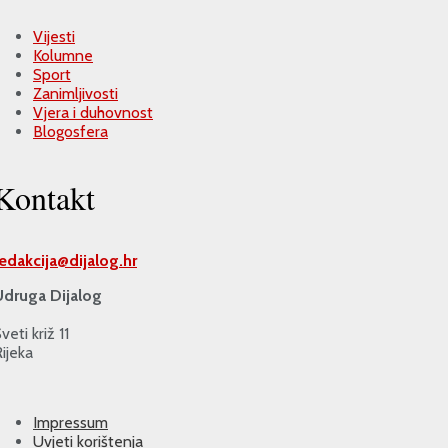
Vijesti
Kolumne
Sport
Zanimljivosti
Vjera i duhovnost
Blogosfera
Kontakt
redakcija@
dijalog.hr
Udruga Dijalog
veti križ 11
ijeka
Impressum
Uvjeti korištenja