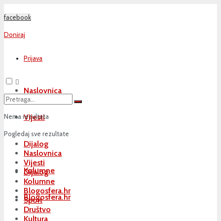
facebook
Doniraj
Prijava
Naslovnica
Nema rezultata
Vijesti
Pogledaj sve rezultate
Dijalog
Naslovnica
Vijesti
Kolumne
Dijalog
Kolumne
Blogosfera.hr
Blogosfera.hr
Sport
Društvo
Kultura