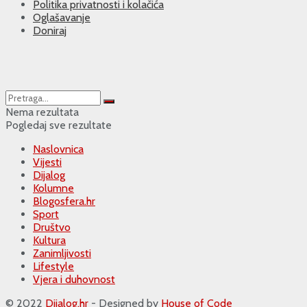
Politika privatnosti i kolačića
Oglašavanje
Doniraj
Nema rezultata
Pogledaj sve rezultate
Naslovnica
Vijesti
Dijalog
Kolumne
Blogosfera.hr
Sport
Društvo
Kultura
Zanimljivosti
Lifestyle
Vjera i duhovnost
© 2022
Dijalog.hr
- Designed by
House of Code