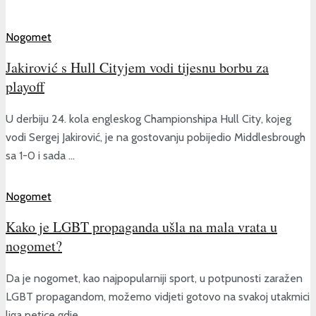
Nogomet
Jakirović s Hull Cityjem vodi tijesnu borbu za
playoff
U derbiju 24. kola engleskog Championshipa Hull City, kojeg
vodi Sergej Jakirović, je na gostovanju pobijedio Middlesbrough
sa 1-0 i sada ...
Nogomet
Kako je LGBT propaganda ušla na mala vrata u
nogomet?
Da je nogomet, kao najpopularniji sport, u potpunosti zaražen
LGBT propagandom, možemo vidjeti gotovo na svakoj utakmici
liga petice gdje ...