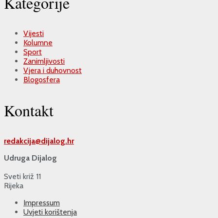
Kategorije
Vijesti
Kolumne
Sport
Zanimljivosti
Vjera i duhovnost
Blogosfera
Kontakt
redakcija@
dijalog.hr
Udruga Dijalog
Sveti križ 11
Rijeka
Impressum
Uvjeti korištenja