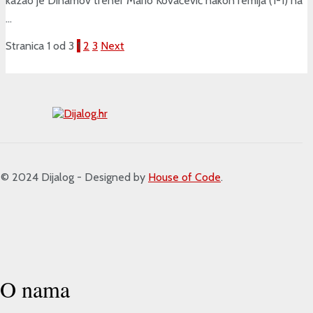
kazao je Dinamov trener Mario Kovačević nakon remija (1-1) na
...
Stranica 1 od 3
1
2
3
Next
 2024 Dijalog - Designed by
House of Code
.
O nama