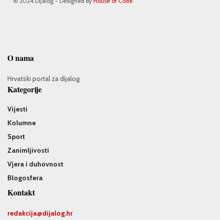
© 2024 Dijalog - Designed by
House of Code
.
O nama
Hrvatski portal za dijalog
Kategorije
Vijesti
Kolumne
Sport
Zanimljivosti
Vjera i duhovnost
Blogosfera
Kontakt
redakcija@
dijalog.hr