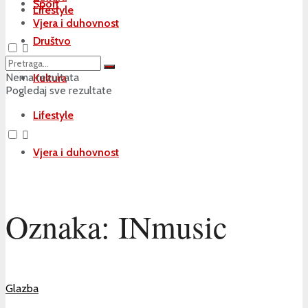
Sport
Lifestyle
Vjera i duhovnost
Društvo
Nema rezultata
Kultura
Pogledaj sve rezultate
Lifestyle
Vjera i duhovnost
Oznaka:
INmusic
Glazba