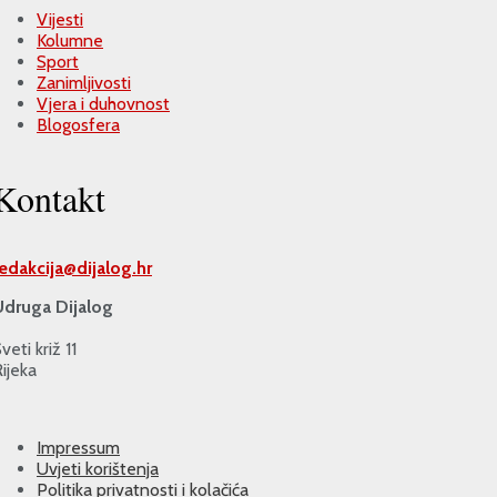
Vijesti
Kolumne
Sport
Zanimljivosti
Vjera i duhovnost
Blogosfera
Kontakt
redakcija@
dijalog.hr
Udruga Dijalog
veti križ 11
ijeka
Impressum
Uvjeti korištenja
Politika privatnosti i kolačića