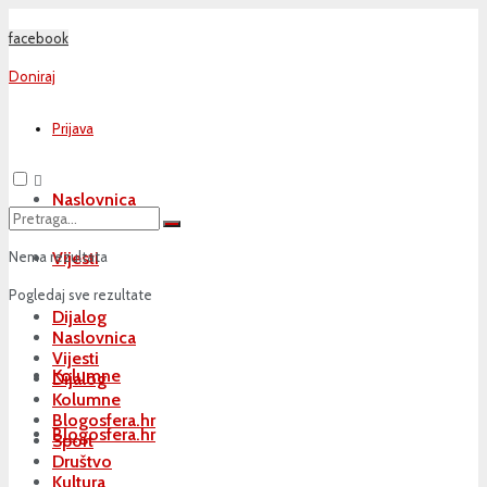
facebook
Doniraj
Prijava
Naslovnica
Nema rezultata
Vijesti
Pogledaj sve rezultate
Dijalog
Naslovnica
Vijesti
Kolumne
Dijalog
Kolumne
Blogosfera.hr
Blogosfera.hr
Sport
Društvo
Kultura