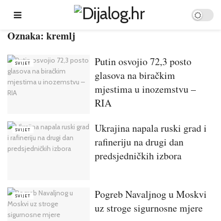
Oznaka:
kremlj
Putin osvojio 72,3 posto
SVIJET
glasova na biračkim
mjestima u inozemstvu –
RIA
Ukrajina napala ruski grad i
SVIJET
rafineriju na drugi dan
predsjedničkih izbora
Pogreb Navaljnog u Moskvi
SVIJET
uz stroge sigurnosne mjere