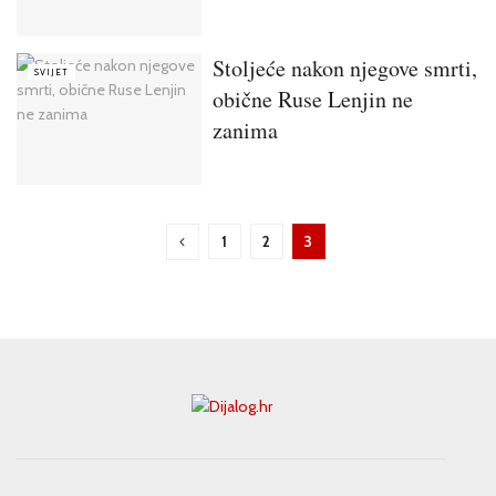
Stoljeće nakon njegove smrti,
SVIJET
obične Ruse Lenjin ne
zanima
1
2
3