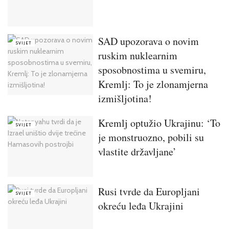
SAD upozorava o novim
SVIJET
ruskim nuklearnim
sposobnostima u svemiru,
Kremlj: To je zlonamjerna
izmišljotina!
Kremlj optužio Ukrajinu: ‘To
SVIJET
je monstruozno, pobili su
vlastite državljane’
Rusi tvrde da Europljani
SVIJET
okreću leđa Ukrajini