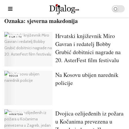
Oznaka:
sjeverna makedonija
Hrvatski književnik Miro
FILM I TV
Gavran i redatelj Bobby
Grubić dobitnici nagrade na
20. AsterFest film festivalu
Na Kosovu ubijen narednik
REGIJA
policije
Dvojica ozlijeđenih iz požara
HRVATSKA
u Kočanima prevezena u