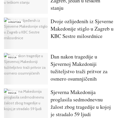
Zagreb, jedan u teškom
stanju
Dvoje ozlijeđenih iz Sjeverne
HRVATSKA
Makedonije stiglo u Zagreb u
KBC Sestre milosrdnice
Dan nakon tragedije u
REGIJA
Sjevernoj Makedoniji
tužiteljstvo traži pritvor za
osmero osumnjičenih
Sjeverna Makedonija
REGIJA
proglasila sedmodnevnu
žalost zbog tragedije u kojoj
je stradalo 59 ljudi