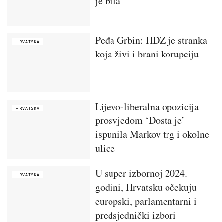
je bila
Peđa Grbin: HDZ je stranka
HRVATSKA
koja živi i brani korupciju
Lijevo-liberalna opozicija
HRVATSKA
prosvjedom ‘Dosta je’
ispunila Markov trg i okolne
ulice
U super izbornoj 2024.
HRVATSKA
godini, Hrvatsku očekuju
europski, parlamentarni i
predsjednički izbori