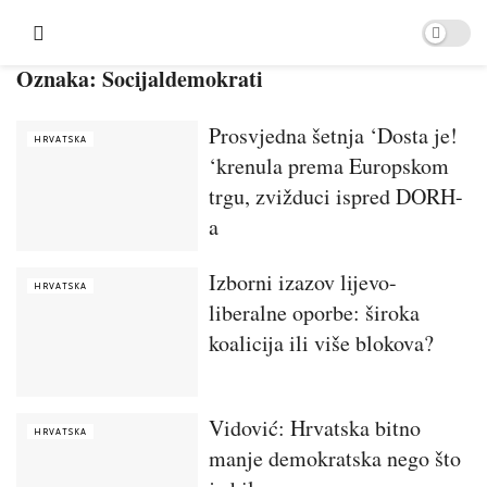
Oznaka:
Socijaldemokrati
Prosvjedna šetnja ‘Dosta je!
HRVATSKA
‘krenula prema Europskom
trgu, zvižduci ispred DORH-
a
Izborni izazov lijevo-
HRVATSKA
liberalne oporbe: široka
koalicija ili više blokova?
Vidović: Hrvatska bitno
HRVATSKA
manje demokratska nego što