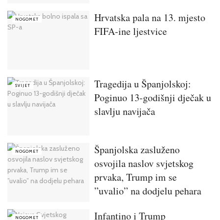
Hrvatska pala na 13. mjesto
NOGOMET
FIFA-ine ljestvice
Tragedija u Španjolskoj:
SVIJET
Poginuo 13-godišnji dječak u
slavlju navijača
Španjolska zasluženo
NOGOMET
osvojila naslov svjetskog
prvaka, Trump im se
”uvalio” na dodjelu pehara
Infantino i Trump
NOGOMET