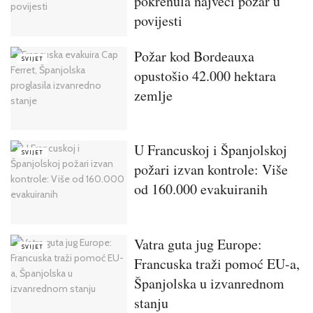
pokrenula najveći požar u
povijesti
Požar kod Bordeauxa
SVIJET
opustošio 42.000 hektara
zemlje
U Francuskoj i Španjolskoj
SVIJET
požari izvan kontrole: Više
od 160.000 evakuiranih
Vatra guta jug Europe:
SVIJET
Francuska traži pomoć EU-a,
Španjolska u izvanrednom
stanju