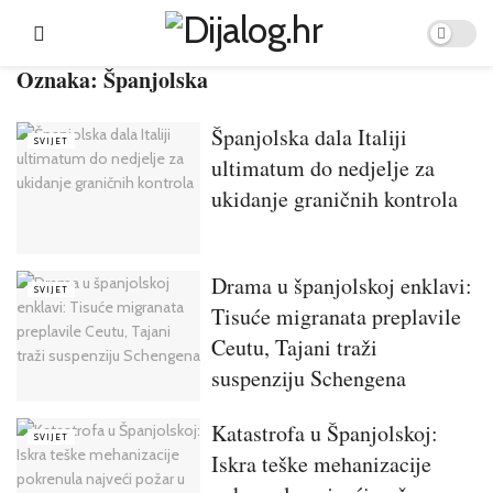
Oznaka:
Španjolska
Španjolska dala Italiji
SVIJET
ultimatum do nedjelje za
ukidanje graničnih kontrola
Drama u španjolskoj enklavi:
SVIJET
Tisuće migranata preplavile
Ceutu, Tajani traži
suspenziju Schengena
Katastrofa u Španjolskoj:
SVIJET
Iskra teške mehanizacije