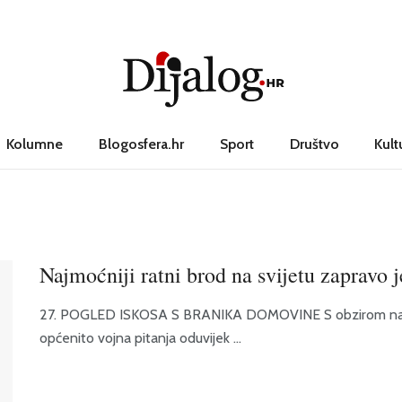
Kolumne
Blogosfera.hr
Sport
Društvo
Kult
Najmoćniji ratni brod na svijetu zapravo j
27. POGLED ISKOSA S BRANIKA DOMOVINE S obzirom na moj
općenito vojna pitanja oduvijek ...