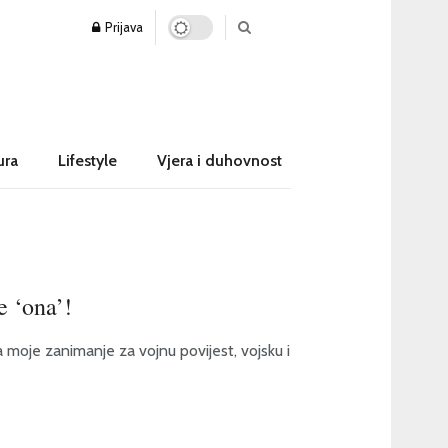
Prijava
ura
Lifestyle
Vjera i duhovnost
e ‘ona’!
e zanimanje za vojnu povijest, vojsku i