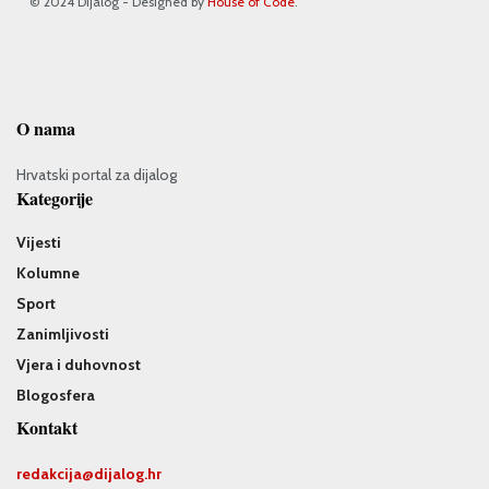
© 2024 Dijalog - Designed by
House of Code
.
O nama
Hrvatski portal za dijalog
Kategorije
Vijesti
Kolumne
Sport
Zanimljivosti
Vjera i duhovnost
Blogosfera
Kontakt
redakcija@
dijalog.hr