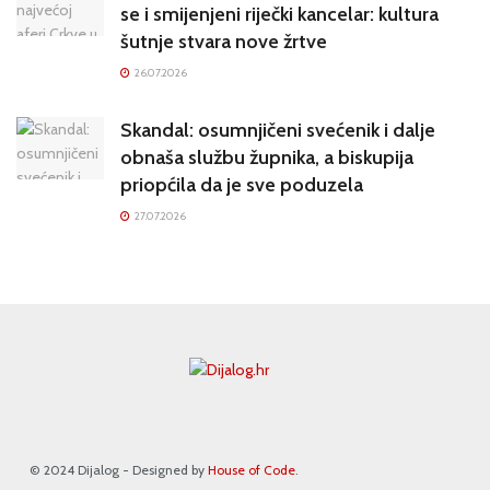
se i smijenjeni riječki kancelar: kultura
šutnje stvara nove žrtve
26.07.2026
Skandal: osumnjičeni svećenik i dalje
obnaša službu župnika, a biskupija
priopćila da je sve poduzela
27.07.2026
© 2024 Dijalog - Designed by
House of Code
.