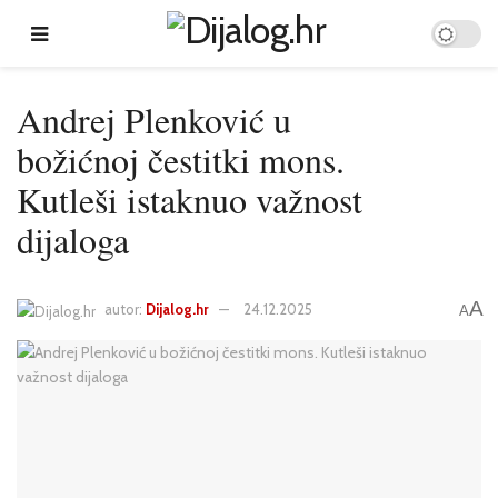
Andrej Plenković u
božićnoj čestitki mons.
Kutleši istaknuo važnost
dijaloga
A
autor:
Dijalog.hr
24.12.2025
A