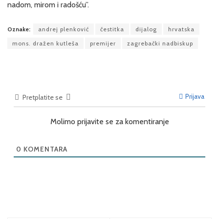
nadom, mirom i radošću”.
Oznake:
andrej plenković
čestitka
dijalog
hrvatska
mons. dražen kutleša
premijer
zagrebački nadbiskup
Prijava
Pretplatite se
Molimo prijavite se za komentiranje
0
KOMENTARA