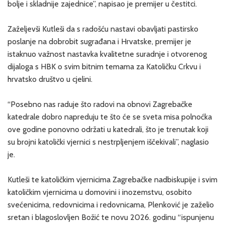
bolje i skladnije zajednice”, napisao je premijer u čestitci.
Zaželjevši Kutleši da s radošću nastavi obavljati pastirsko
poslanje na dobrobit sugrađana i Hrvatske, premijer je
istaknuo važnost nastavka kvalitetne suradnje i otvorenog
dijaloga s HBK o svim bitnim temama za Katoličku Crkvu i
hrvatsko društvo u cjelini.
“Posebno nas raduje što radovi na obnovi Zagrebačke
katedrale dobro napreduju te što će se sveta misa polnoćka
ove godine ponovno održati u katedrali, što je trenutak koji
su brojni katolički vjernici s nestrpljenjem iščekivali”, naglasio
je.
Kutleši te katoličkim vjernicima Zagrebačke nadbiskupije i svim
katoličkim vjernicima u domovini i inozemstvu, osobito
svećenicima, redovnicima i redovnicama, Plenković je zaželio
sretan i blagoslovljen Božić te novu 2026. godinu “ispunjenu