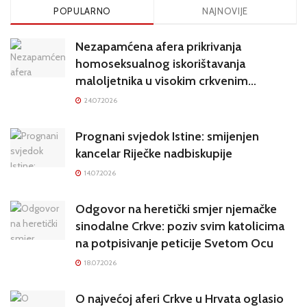
POPULARNO
NAJNOVIJE
Nezapamćena afera prikrivanja
homoseksualnog iskorištavanja
maloljetnika u visokim crkvenim
krugovima potresa Hrvatsku
24.07.2026
Prognani svjedok Istine: smijenjen
kancelar Riječke nadbiskupije
14.07.2026
Odgovor na heretički smjer njemačke
sinodalne Crkve: poziv svim katolicima
na potpisivanje peticije Svetom Ocu
18.07.2026
O najvećoj aferi Crkve u Hrvata oglasio