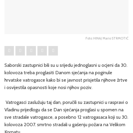
Foto: HINA/ Mario STRMOTIĆ
Saborski zastupnici bili su u srijedu jednoglasni u ocjeni da 30.
kolovoza treba proglasiti Danom sjećanja na poginule
hrvatske vatrogasce kako bi se javnost prisjetila njihove žrtve
i osvijestila opasnosti koje nosi njihov poziv.
Vatrogasci zaslužuju taj dan, poručili su zastupnici u raspravi o
Vladinu prijedlogu da se Dan sjećanja proglasi u spomen na
sve stradale vatrogasce, a posebno 12 vatrogasaca koji su 30.
kolovoza 2007. smrtno stradali u gašenju požara na Velikom
Kornatu.