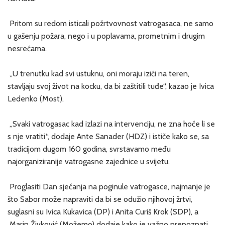
Pritom su redom isticali požrtvovnost vatrogasaca, ne samo
u gašenju požara, nego i u poplavama, prometnim i drugim
nesrećama.
„U trenutku kad svi ustuknu, oni moraju izići na teren,
stavljaju svoj život na kocku, da bi zaštitili tuđe“, kazao je Ivica
Ledenko (Most).
„Svaki vatrogasac kad izlazi na intervenciju, ne zna hoće li se
s nje vratiti“, dodaje Ante Sanader (HDZ) i ističe kako se, sa
tradicijom dugom 160 godina, svrstavamo među
najorganiziranije vatrogasne zajednice u svijetu.
Proglasiti Dan sjećanja na poginule vatrogasce, najmanje je
što Sabor može napraviti da bi se odužio njihovoj žrtvi,
suglasni su Ivica Kukavica (DP) i Anita Curiš Krok (SDP), a
Marin Živković (Možemo) dodaje kako je važno prepoznati