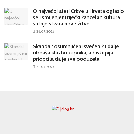
O najvećoj aferi Crkve u Hrvata oglasio
se i smijenjeni riječki kancelar: kultura
šutnje stvara nove žrtve
26.07.2026
Skandal: osumnjičeni svećenik i dalje
obnaša službu župnika, a biskupija
priopćila da je sve poduzela
27.07.2026