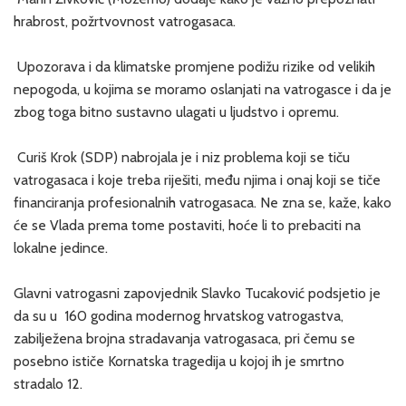
hrabrost, požrtvovnost vatrogasaca.
Upozorava i da klimatske promjene podižu rizike od velikih
nepogoda, u kojima se moramo oslanjati na vatrogasce i da je
zbog toga bitno sustavno ulagati u ljudstvo i opremu.
Curiš Krok (SDP) nabrojala je i niz problema koji se tiču
vatrogasaca i koje treba riješiti, među njima i onaj koji se tiče
financiranja profesionalnih vatrogasaca. Ne zna se, kaže, kako
će se Vlada prema tome postaviti, hoće li to prebaciti na
lokalne jedince.
Glavni vatrogasni zapovjednik Slavko Tucaković podsjetio je
da su u 160 godina modernog hrvatskog vatrogastva,
zabilježena brojna stradavanja vatrogasaca, pri čemu se
posebno ističe Kornatska tragedija u kojoj ih je smrtno
stradalo 12.