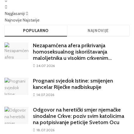
Najglasaniji
Najnovije
Najstarije
POPULARNO
NAJNOVIJE
Nezapamćena afera prikrivanja
homoseksualnog iskorištavanja
maloljetnika u visokim crkvenim
krugovima potresa Hrvatsku
24.07.2026
Prognani svjedok Istine: smijenjen
kancelar Riječke nadbiskupije
14.07.2026
Odgovor na heretički smjer njemačke
sinodalne Crkve: poziv svim katolicima
na potpisivanje peticije Svetom Ocu
18.07.2026