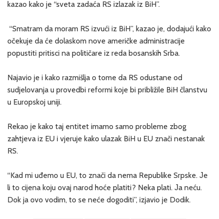
kazao kako je “sveta zadaća RS izlazak iz BiH”.
“Smatram da moram RS izvući iz BiH”, kazao je, dodajući kako
očekuje da će dolaskom nove američke administracije
popustiti pritisci na političare iz reda bosanskih Srba.
Najavio je i kako razmišlja o tome da RS odustane od
sudjelovanja u provedbi reformi koje bi približile BiH članstvu
u Europskoj uniji.
Rekao je kako taj entitet imamo samo probleme zbog
zahtjeva iz EU i vjeruje kako ulazak BiH u EU znači nestanak
RS.
“Kad mi uđemo u EU, to znači da nema Republike Srpske. Јe
li to cijena koju ovaj narod hoće platiti? Neka plati. Јa neću.
Dok ja ovo vodim, to se neće dogoditi”, izjavio je Dodik.