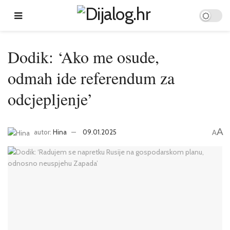
Dodik: ‘Ako me osude,
odmah ide referendum za
odcjepljenje’
A
autor:
Hina
09.01.2025
A