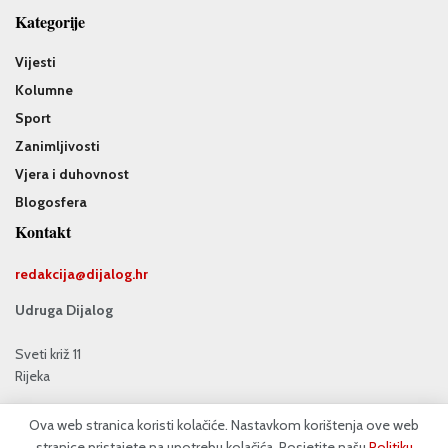
Kategorije
Vijesti
Kolumne
Sport
Zanimljivosti
Vjera i duhovnost
Blogosfera
Kontakt
redakcija@
dijalog.hr
Udruga Dijalog
Sveti križ 11
Rijeka
Impressum
Uvjeti korištenja
Politika privatnosti i kolačića
Ova web stranica koristi kolačiće. Nastavkom korištenja ove web
Oglašavanje
Doniraj
stranice pristajete na upotrebu kolačića. Posjetite našu
Politiku