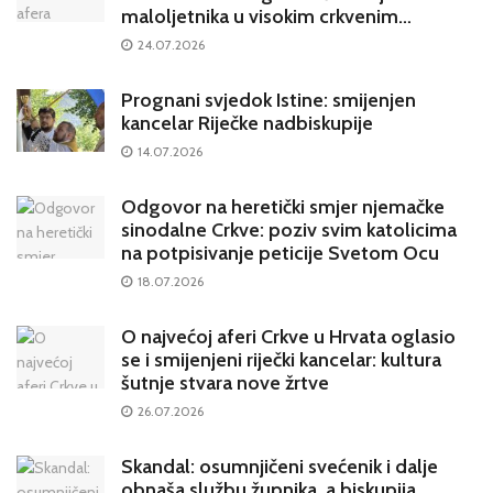
maloljetnika u visokim crkvenim
krugovima potresa Hrvatsku
24.07.2026
Prognani svjedok Istine: smijenjen
kancelar Riječke nadbiskupije
14.07.2026
Odgovor na heretički smjer njemačke
sinodalne Crkve: poziv svim katolicima
na potpisivanje peticije Svetom Ocu
18.07.2026
O najvećoj aferi Crkve u Hrvata oglasio
se i smijenjeni riječki kancelar: kultura
šutnje stvara nove žrtve
26.07.2026
Skandal: osumnjičeni svećenik i dalje
obnaša službu župnika, a biskupija