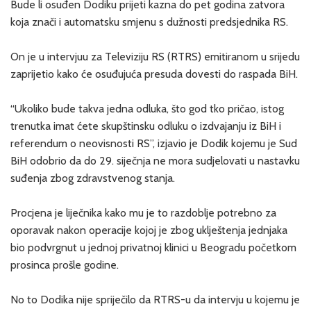
Bude li osuđen Dodiku prijeti kazna do pet godina zatvora
koja znači i automatsku smjenu s dužnosti predsjednika RS.
On je u intervjuu za Televiziju RS (RTRS) emitiranom u srijedu
zaprijetio kako će osuđujuća presuda dovesti do raspada BiH.
“Ukoliko bude takva jedna odluka, što god tko pričao, istog
trenutka imat ćete skupštinsku odluku o izdvajanju iz BiH i
referendum o neovisnosti RS”, izjavio je Dodik kojemu je Sud
BiH odobrio da do 29. siječnja ne mora sudjelovati u nastavku
suđenja zbog zdravstvenog stanja.
Procjena je liječnika kako mu je to razdoblje potrebno za
oporavak nakon operacije kojoj je zbog uklještenja jednjaka
bio podvrgnut u jednoj privatnoj klinici u Beogradu početkom
prosinca prošle godine.
No to Dodika nije spriječilo da RTRS-u da intervju u kojemu je