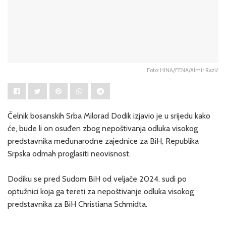
Foto: HINA/FENA/Almir Razić
Čelnik bosanskih Srba Milorad Dodik izjavio je u srijedu kako
će, bude li on osuđen zbog nepoštivanja odluka visokog
predstavnika međunarodne zajednice za BiH, Republika
Srpska odmah proglasiti neovisnost.
Dodiku se pred Sudom BiH od veljače 2024. sudi po
optužnici koja ga tereti za nepoštivanje odluka visokog
predstavnika za BiH Christiana Schmidta.