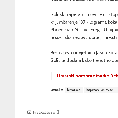
Splitski kapetan uhićen je u list
krijumčarenje 137 kilograma kok
Phoenician M u luci Eregli. U ruj
je šokiralo njegovu obitelj i hrva
Bekavčeva odvjetnica Jasna Kotara
Split te dodala kako trenutno bora
Hrvatski pomorac Marko Bekav
Oznake:
hrvatska
kapetan Bekovac
Pretplatite se