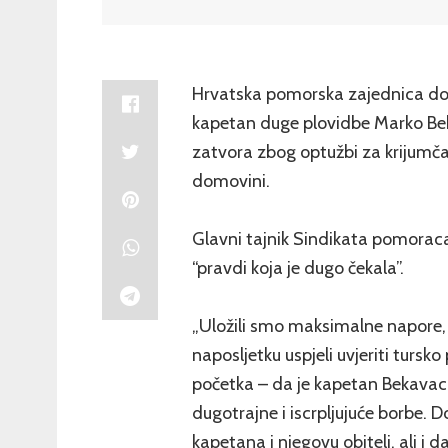
Hrvatska pomorska zajednica doče
kapetan duge plovidbe Marko Beka
zatvora zbog optužbi za krijumč
domovini.
Glavni tajnik Sindikata pomoraca
“pravdi koja je dugo čekala”.
„Uložili smo maksimalne napore, su
naposljetku uspjeli uvjeriti tursk
početka – da je kapetan Bekavac n
dugotrajne i iscrpljujuće borbe. 
kapetana i njegovu obitelj, ali i 