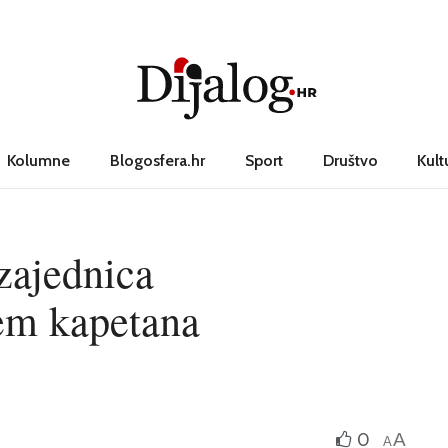
Kolumne
Blogosfera.hr
Sport
Društvo
Kult
zajednica
em kapetana
0
A
A