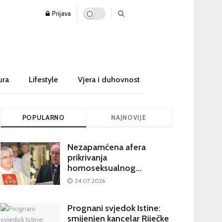
Prijava
ura
Lifestyle
Vjera i duhovnost
POPULARNO
NAJNOVIJE
Nezapamćena afera
prikrivanja
homoseksualnog
iskorištavanja maloljetnika
24.07.2026
u visokim crkvenim
krugovima potresa
Prognani svjedok Istine:
Hrvatsku
smijenjen kancelar Riječke