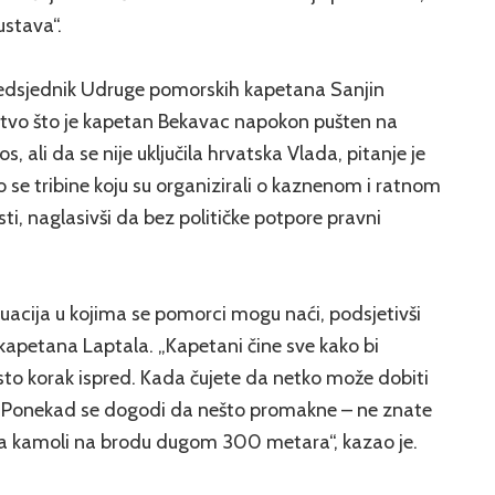
ustava“.
predsjednik Udruge pomorskih kapetana Sanjin
tvo što je kapetan Bekavac napokon pušten na
, ali da se nije uključila hrvatska Vlada, pitanje je
jetio se tribine koju su organizirali o kaznenom i ratnom
i, naglasivši da bez političke potpore pravni
tuacija u kojima se pomorci mogu naći, podsjetivši
 kapetana Laptala. „Kapetani čine sve kako bi
u često korak ispred. Kada čujete da netko može dobiti
. Ponekad se dogodi da nešto promakne – ne znate
, a kamoli na brodu dugom 300 metara“, kazao je.