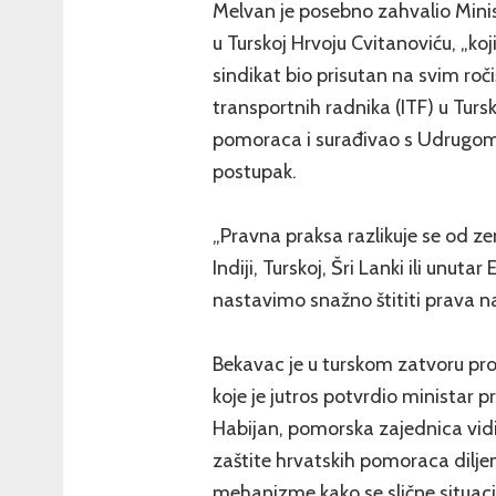
Melvan je posebno zahvalio Minis
u Turskoj Hrvoju Cvitanoviću, „koji 
sindikat bio prisutan na svim ro
transportnih radnika (ITF) u Turs
pomoraca i surađivao s Udrugom 
postupak.
„Pravna praksa razlikuje se od ze
Indiji, Turskoj, Šri Lanki ili unu
nastavimo snažno štititi prava na
Bekavac je u turskom zatvoru pro
koje je jutros potvrdio ministar 
Habijan, pomorska zajednica vidi 
zaštite hrvatskih pomoraca dilje
mehanizme kako se slične situacij