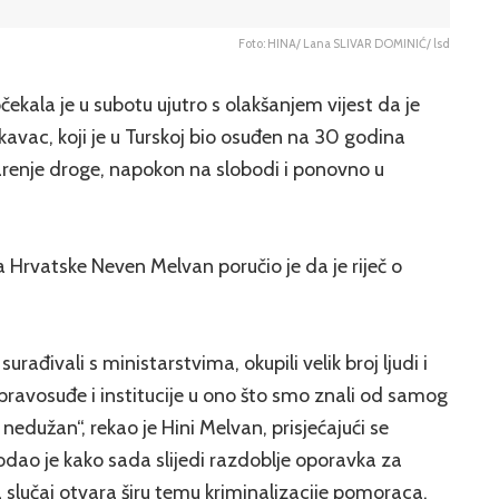
Foto: HINA/ Lana SLIVAR DOMINIĆ/ lsd
kala je u subotu ujutro s olakšanjem vijest da je
vac, koji je u Turskoj bio osuđen na 30 godina
arenje droge, napokon na slobodi i ponovno u
 Hrvatske Neven Melvan poručio je da je riječ o
rađivali s ministarstvima, okupili velik broj ljudi i
o pravosuđe i institucije u ono što smo znali od samog
edužan“, rekao je Hini Melvan, prisjećajući se
Dodao je kako sada slijedi razdoblje oporavka za
da slučaj otvara širu temu kriminalizacije pomoraca,