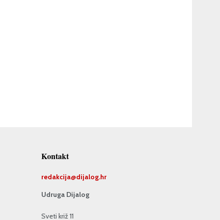
Kontakt
redakcija@
dijalog.hr
Udruga Dijalog
Sveti križ 11