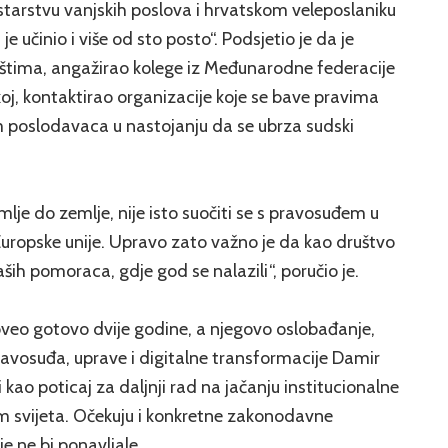
tarstvu vanjskih poslova i hrvatskom veleposlaniku
je učinio i više od sto posto“. Podsjetio je da je
čištima, angažirao kolege iz Međunarodne federacije
koj, kontaktirao organizacije koje se bave pravima
poslodavaca u nastojanju da se ubrza sudski
mlje do zemlje, nije isto suočiti se s pravosuđem u
tar Europske unije. Upravo zato važno je da kao društvo
ših pomoraca, gdje god se nalazili“, poručio je.
veo gotovo dvije godine, a njegovo oslobađanje,
pravosuđa, uprave i digitalne transformacije Damir
kao poticaj za daljnji rad na jačanju institucionalne
m svijeta. Očekuju i konkretne zakonodavne
e ne bi ponavljale.