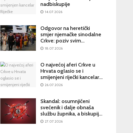
nadbiskupije
14.07.2026
Odgovor na heretički
smjer njemačke sinodalne
Crkve: poziv svim
katolicima na potpisivanje
18.07.2026
peticije Svetom Ocu
O najvećoj aferi Crkve u
Hrvata oglasio se i
smijenjeni riječki kancelar:
kultura šutnje stvara nove
26.07.2026
žrtve
Skandal: osumnjičeni
svećenik i dalje obnaša
službu župnika, a biskupija
priopćila da je sve
27.07.2026
poduzela