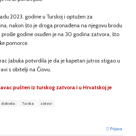
opadu 2023. godine u Turskoj i optužen za
aina, nakon što je droga pronađena na njegovu brodu
nu prošle godine osuđen je na 30 godina zatvora, što
tske pomorce.
c Jabuka potvrdila je da je kapetan jutros stigao u
vi s obitelji na Čiovu.
ac pušten iz turskog zatvora i u Hrvatskoj je
sloboda
Turska
zatvor
Prijava