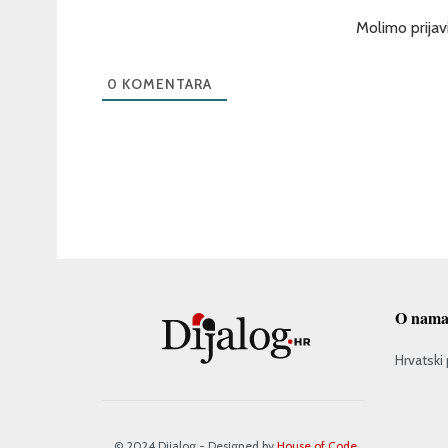
Molimo prijav
0
KOMENTARA
O nam
Hrvatski 
© 2024 Dijalog - Designed by
House of Code
.