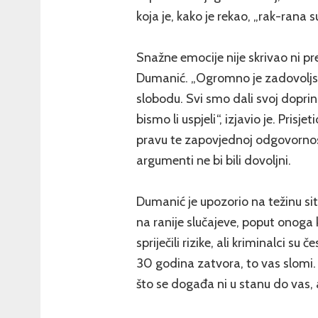
koja je, kako je rekao, „rak-rana s
Snažne emocije nije skrivao ni 
Dumanić. „Ogromno je zadovoljs
slobodu. Svi smo dali svoj doprinos
bismo li uspjeli“, izjavio je. Pris
pravu te zapovjednoj odgovornost
argumenti ne bi bili dovoljni.
Dumanić je upozorio na težinu si
na ranije slučajeve, poput onoga
spriječili rizike, ali kriminalci s
30 godina zatvora, to vas slomi
što se događa ni u stanu do vas