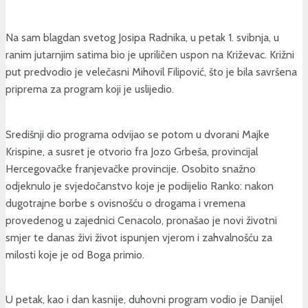
Na sam blagdan svetog Josipa Radnika, u petak 1. svibnja, u
ranim jutarnjim satima bio je upriličen uspon na Križevac. Križni
put predvodio je velečasni Mihovil Filipović, što je bila savršena
priprema za program koji je uslijedio.
Središnji dio programa odvijao se potom u dvorani Majke
Krispine, a susret je otvorio fra Jozo Grbeša, provincijal
Hercegovačke franjevačke provincije. Osobito snažno
odjeknulo je svjedočanstvo koje je podijelio Ranko: nakon
dugotrajne borbe s ovisnošću o drogama i vremena
provedenog u zajednici Cenacolo, pronašao je novi životni
smjer te danas živi život ispunjen vjerom i zahvalnošću za
milosti koje je od Boga primio.
U petak, kao i dan kasnije, duhovni program vodio je Danijel