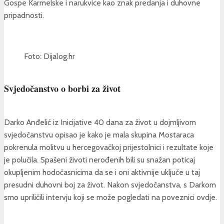
Gospe Karmelske i narukvice kao znak predanja i duhovne
pripadnosti.
Foto: Dijalog.hr
Svjedočanstvo o borbi za život
Darko Anđelić iz Inicijative 40 dana za život u dojmljivom
svjedočanstvu opisao je kako je mala skupina Mostaraca
pokrenula molitvu u hercegovačkoj prijestolnici i rezultate koje
je polučila. Spašeni životi nerođenih bili su snažan poticaj
okupljenim hodočasnicima da se i oni aktivnije uključe u taj
presudni duhovni boj za život. Nakon svjedočanstva, s Darkom
smo upriličili intervju koji se može pogledati na poveznici ovdje.