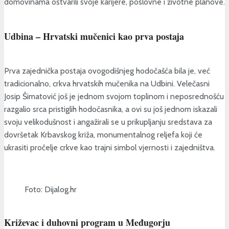
domovinama ostvarili svoje karijere, poslovne i životne planove.
Udbina – Hrvatski mučenici kao prva postaja
Prva zajednička postaja ovogodišnjeg hodočašća bila je, već
tradicionalno, crkva hrvatskih mučenika na Udbini. Velečasni
Josip Šimatović još je jednom svojom toplinom i neposrednošću
razgalio srca pristiglih hodočasnika, a ovi su još jednom iskazali
svoju velikodušnost i angažirali se u prikupljanju sredstava za
dovršetak Krbavskog križa, monumentalnog reljefa koji će
ukrasiti pročelje crkve kao trajni simbol vjernosti i zajedništva.
Foto: Dijalog.hr
Križevac i duhovni program u Međugorju