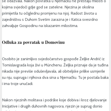
se odazvala. Nakon povratka u Njemačku ne prestaju milosti o
kojima svjedoči gdje god se zatekne. Njezina je okolina
primijetila tu očiglednu promjenu na njoj. Radost života u
zajedništvu s Duhom Svetim zarazna je i Katica svesrdno
zahvaljuje Gospodinu na iskazanim milostima.
Odluka za povratak u Domovinu
Osobito je zanimljivo svjedočanstvo gospođe Željke Andrić iz
Tomislavgrada koja živi u Münchenu. Željka priznaje da je tuđina
nikada nije previše oduševljavala, ali obiteljske prilike usmjerile
su nju, supruga i njihova dva sina u Njemačku. Tu je postala baka
i ima troje unučadi.
Nakon njezinih molitava i podrške koje dobiva i kroz djelovanje
Inicijative i drugih duhovnih nagovora, njezin je suprug donio