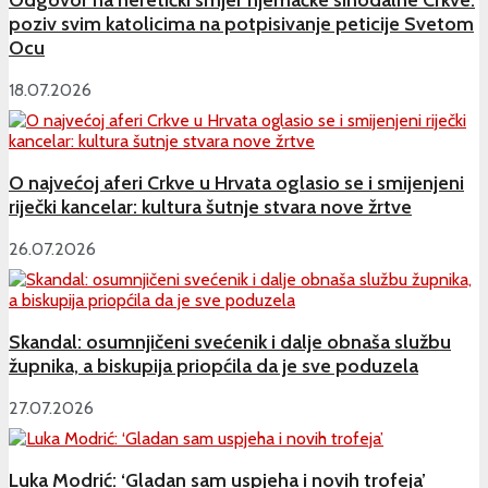
poziv svim katolicima na potpisivanje peticije Svetom
Ocu
18.07.2026
O najvećoj aferi Crkve u Hrvata oglasio se i smijenjeni
riječki kancelar: kultura šutnje stvara nove žrtve
26.07.2026
Skandal: osumnjičeni svećenik i dalje obnaša službu
župnika, a biskupija priopćila da je sve poduzela
27.07.2026
Luka Modrić: ‘Gladan sam uspjeha i novih trofeja’