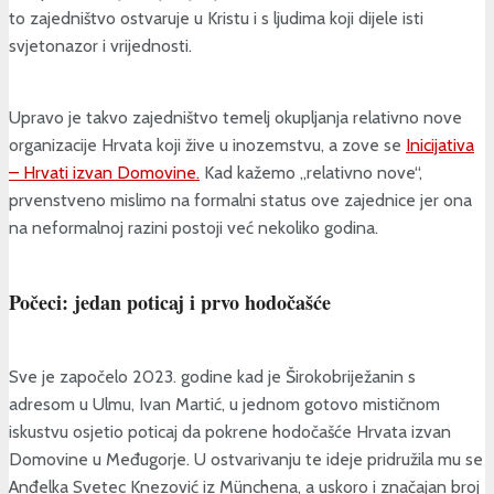
to zajedništvo ostvaruje u Kristu i s ljudima koji dijele isti
svjetonazor i vrijednosti.
Upravo je takvo zajedništvo temelj okupljanja relativno nove
organizacije Hrvata koji žive u inozemstvu, a zove se
Inicijativa
– Hrvati izvan Domovine.
Kad kažemo „relativno nove“,
prvenstveno mislimo na formalni status ove zajednice jer ona
na neformalnoj razini postoji već nekoliko godina.
Počeci: jedan poticaj i prvo hodočašće
Sve je započelo 2023. godine kad je Širokobriježanin s
adresom u Ulmu, Ivan Martić, u jednom gotovo mističnom
iskustvu osjetio poticaj da pokrene hodočašće Hrvata izvan
Domovine u Međugorje. U ostvarivanju te ideje pridružila mu se
Anđelka Svetec Knezović iz Münchena, a uskoro i značajan broj