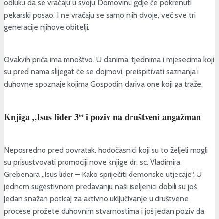
odluku da se vraćaju u svoju Domovinu gdje će pokrenuti
pekarski posao. I ne vraćaju se samo njih dvoje, već sve tri
generacije njihove obitelji.
Ovakvih priča ima mnoštvo. U danima, tjednima i mjesecima koji
su pred nama slijegat će se dojmovi, preispitivati saznanja i
duhovne spoznaje kojima Gospodin dariva one koji ga traže.
Knjiga „Isus lider 3“ i poziv na društveni angažman
Neposredno pred povratak, hodočasnici koji su to željeli mogli
su prisustvovati promociji nove knjige dr. sc. Vladimira
Grebenara „Isus lider – Kako spriječiti demonske utjecaje“. U
jednom sugestivnom predavanju naši iseljenici dobili su još
jedan snažan poticaj za aktivno uključivanje u društvene
procese prožete duhovnim stvarnostima i još jedan poziv da