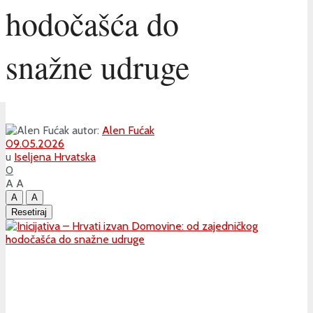
hodočašća do
snažne udruge
autor:
Alen Fućak
09.05.2026
u
Iseljena Hrvatska
0
A
A
A
A
Resetiraj