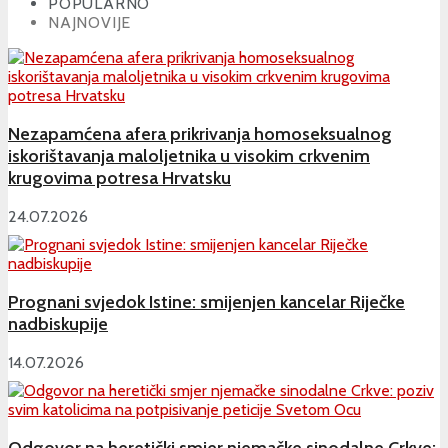
POPULARNO
NAJNOVIJE
Nezapamćena afera prikrivanja homoseksualnog
iskorištavanja maloljetnika u visokim crkvenim
krugovima potresa Hrvatsku
24.07.2026
Prognani svjedok Istine: smijenjen kancelar Riječke
nadbiskupije
14.07.2026
Odgovor na heretički smjer njemačke sinodalne Crkve: