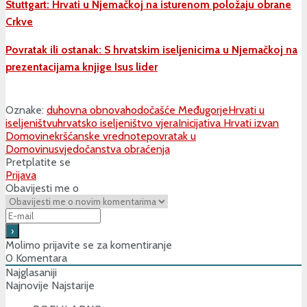
Stuttgart: Hrvati u Njemačkoj na isturenom položaju obrane
Crkve
Povratak ili ostanak: S hrvatskim iseljenicima u Njemačkoj na
prezentacijama knjige Isus lider
Oznake:
duhovna obnova
hodočašće Međugorje
Hrvati u
iseljeništvu
hrvatsko iseljeništvo vjera
Inicijativa Hrvati izvan
Domovine
kršćanske vrednote
povratak u
Domovinu
svjedočanstva obraćenja
Pretplatite se
Prijava
Obavijesti me o
Molimo prijavite se za komentiranje
0
Komentara
Najglasaniji
Najnovije
Najstarije