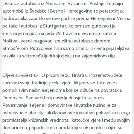
Desetak autobusa iz Njemačke, Švicarske i Austrije, kombiji i
automobili iz Švedske i Bosne i Hercegovine te petstotinjak
hodočasnika zaputilo se ove godine prema Hercegovini. Većina,
pa tako i autobus iz Stuttgarta u kojem sam putovao i ja,
krenula je na put u srijedu 29. travnja u večernjim satima.
Molitva i veseli razgovori ispunili su autobuse dobrom
atmosferom. Putnici više nisu samo znanci, iskrena prijateljstva
razvila su se između ljudi koji djeluju na zajedničkom cilju.
Ciljevi su višestruki. U prvom redu, Hrvati u inozemstvu žele
sačuvati svoju tradiciju, jezik i vjeru. Ali jednako tako žele i
pomoći svim našim iseljenicima koji se odluče na povratak u
Domovinu. Sve veći broj naših ljudi osjeća taj poziv.
Povezivanje iseljene i domovinske Hrvatske nužno je za
ostvarivanje oba cilja, ali članovi ove inicijative prihvaćaju i ulogu
promicatelja kršćanskih vrednota i katoličke vjere i među svojim
domaćinima, pripadnicima naroda koji su ih primili i u čijim su