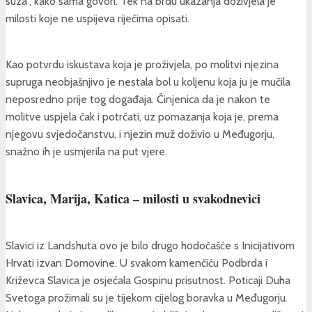
suza“, kako sama govori. Tek na brdu ukazanja doživjela je
milosti koje ne uspijeva riječima opisati.
Kao potvrdu iskustava koja je proživjela, po molitvi njezina
supruga neobjašnjivo je nestala bol u koljenu koja ju je mučila
neposredno prije tog događaja. Činjenica da je nakon te
molitve uspjela čak i potrčati, uz pomazanja koja je, prema
njegovu svjedočanstvu, i njezin muž doživio u Međugorju,
snažno ih je usmjerila na put vjere.
Slavica, Marija, Katica – milosti u svakodnevici
Slavici iz Landshuta ovo je bilo drugo hodočašće s Inicijativom
Hrvati izvan Domovine. U svakom kamenčiću Podbrda i
Križevca Slavica je osjećala Gospinu prisutnost. Poticaji Duha
Svetoga prožimali su je tijekom cijelog boravka u Međugorju.