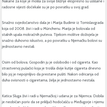
Nakane za koje je molila za svoje bližnje ekspresno su uslišane i
radosne vijesti dočekale su je po povratku u svoj grad.
Snažno svjedočanstvo dala je i Marija Budimir iz Tomislavgrada
koja od 2008. živi i radi u Münchenu. Marija je bolovala od
stalnih upala mokraćnih puteva. Tijekom molitve doživjela je
snažno duhovno iskustvo, a po povratku u Njemačku bolovi su
jednostavno nestali.
Osim od bolova, Gospodin ju je oslobodio i od cigareta. Kao
strastvenoj pušačici koja je trošila dvije kutije cigareta dnevno
bilo joj je nepojmljivo da prestane pušiti. Nakon odricanja od
duha ovisnosti o cigaretama, želja je jednostavno nestala.
Katica Sluga živi i radi u Njemačkoj i udana je za Nijemca. Dobila
je neobičan poriv da se priključi hodočašću u Međugorje i njemu