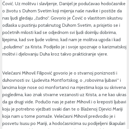
Čović. Uz molitvu i slavljenje, Danijel je podučavao hodočasnike
o životu s Duhom Svetim koji mijenja naše navike i postiže da
nas ljudi gledaju „čudno“. Govorio je Čović o vlastitom iskustvu
odlaska u pustinju potaknutog Duhom Svetim, a prisjetio se i
početnih milosti kad se odjednom svi ljudi doimlju dobrima,
lijepima, kad sve ljude volimo, kad nam je molitva ugoda i kad
„poludimo“ za Krista. Podijelio je i svoje spoznaje o karizmatskoj
molitvi i djelovanju Duha kroz takvo prakticiranje vjere.
Velečasni Mihovil Filipović govorio je o stvarnoj poniznosti i
duhovnosti sv. Ljudevita Montfortskog, o „robovima ljubavi“ i
lancima koje nose oci monfortanci na mjestima koja su skrivena
pogledima, kao znak stvarne vezanosti uz Krista, a ne kao ukras
da ga drugi vide. Podučio nas je pater Mihovil i o kreposti ljubavi
koju je potrebno vježbati svaki dan te o Blaženoj Djevici Mariji
koja nam u tome pomaže. Velečasni Mihovil predvodio je i
posvetu Isusu po Mariji, a hodočasnicima su podijeljeni škapulari