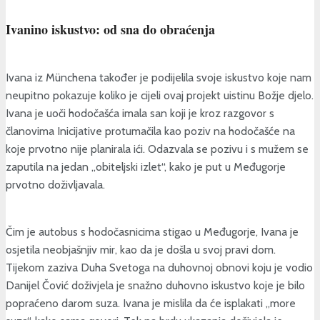
Ivanino iskustvo: od sna do obraćenja
Ivana iz Münchena također je podijelila svoje iskustvo koje nam
neupitno pokazuje koliko je cijeli ovaj projekt uistinu Božje djelo.
Ivana je uoči hodočašća imala san koji je kroz razgovor s
članovima Inicijative protumačila kao poziv na hodočašće na
koje prvotno nije planirala ići. Odazvala se pozivu i s mužem se
zaputila na jedan „obiteljski izlet“, kako je put u Međugorje
prvotno doživljavala.
Čim je autobus s hodočasnicima stigao u Međugorje, Ivana je
osjetila neobjašnjiv mir, kao da je došla u svoj pravi dom.
Tijekom zaziva Duha Svetoga na duhovnoj obnovi koju je vodio
Danijel Čović doživjela je snažno duhovno iskustvo koje je bilo
popraćeno darom suza. Ivana je mislila da će isplakati „more