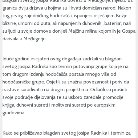
blagdan svetog Josipa Radnika dovezli u Međugorje, mjesto uz
granicu dviju država u kojima su Hrvati domicilan narod. Nakon
tog prvog zajedničkog hodočašća, ispunjeni osjećajem Božje
blizine, umorni od puta, ali napunjenih duhovnih „baterija“, naši
su ljudi u svoje domove donijeli Majčinu milinu kojom ih je Gospa
darivala u Međugorju.
Iduće godine inicijatori ovog događaja zadržali su blagdan
svetog Josipa Radnika kao termin putovanja grupe koja je na
tom drugom izdanju hodočašća postala mnogo više od
hodočasničke grupe. Osjetili su snažnu povezanost i poriv da
nastave surađivati i na drugim projektima. Odlučili su proširiti
svoje područje djelovanja te su uskoro zaredale promocije
knjiga, duhovni susreti i molitveni susreti po europskim
gradovima.
Kako se približavao blagdan svetog Josipa Radnika i termin za