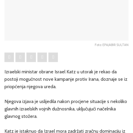
Foto: EPA/ABIR SULTAN
Izraelski ministar obrane Israel Katz u utorak je rekao da
postoji mogućnost nove kampanje protiv Irana, doznaje se iz
priopćenja njegova ureda.
Njegova izjava je uslijedila nakon procjene situacije s nekoliko
glavnih izraelskih vojnih dužnosnika, uključujući načelnika
glavnog stožera.
Katz je istaknuo da Izrael mora zadržati zračnu dominaciju iz