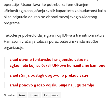
operacije “Uspon lava” te potrebu za formuliranjem
učinkovitog plana jačanja svojih kapaciteta za budućnost kako
bi se osiguralo da Iran ne obnovi razvoj svog nuklearnog
programa.
Također je potvrdio da je glavni cilj IDF-a u trenutnom ratu s
Hamasom vraćanje talaca i poraz palestinske islamističke
organizacije.
Izrael otvorio tenkovsku i snajpersku vatru na
izgladnjele koji su čekali UN-ove humanitarne kamione
Izrael i Sirija postigli dogovor o prekidu vatre
Izrael ponovo gađao vojsku Sirije na jugu zemlje
Oznake:
iran
izrael
kampanja