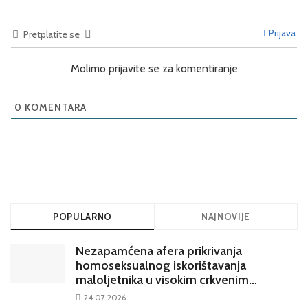
Prijava
Pretplatite se
Molimo prijavite se za komentiranje
0
KOMENTARA
POPULARNO
NAJNOVIJE
Nezapamćena afera prikrivanja
homoseksualnog iskorištavanja
maloljetnika u visokim crkvenim
krugovima potresa Hrvatsku
24.07.2026