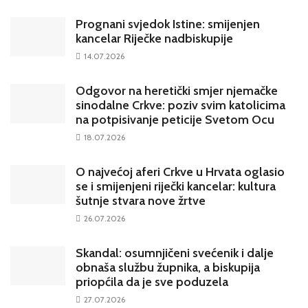
Prognani svjedok Istine: smijenjen
kancelar Riječke nadbiskupije
14.07.2026
Odgovor na heretički smjer njemačke
sinodalne Crkve: poziv svim katolicima
na potpisivanje peticije Svetom Ocu
18.07.2026
O najvećoj aferi Crkve u Hrvata oglasio
se i smijenjeni riječki kancelar: kultura
šutnje stvara nove žrtve
26.07.2026
Skandal: osumnjičeni svećenik i dalje
obnaša službu župnika, a biskupija
priopćila da je sve poduzela
27.07.2026