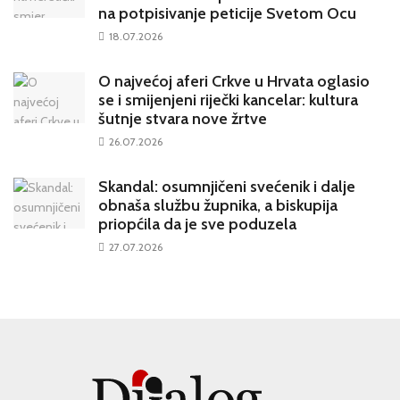
na potpisivanje peticije Svetom Ocu
18.07.2026
O najvećoj aferi Crkve u Hrvata oglasio
se i smijenjeni riječki kancelar: kultura
šutnje stvara nove žrtve
26.07.2026
Skandal: osumnjičeni svećenik i dalje
obnaša službu župnika, a biskupija
priopćila da je sve poduzela
27.07.2026