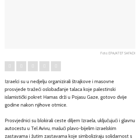
Foto: EPA/ATEF SAFADI
Izraelci su u nedjelju organizirali štrajkove i masovne
prosvjede tražeći oslobađanje talaca koje palestinski
islamistički pokret Hamas drži u Pojasu Gaze, gotovo dvije
godine nakon njihove otmice.
Prosvjednici su blokirali ceste diljem Izraela, uključujući i glavnu
autocestu u Tel Avivu, mašući plavo-bijelim izraelskim
zastavama i žutim zastavama koje simboliziraju solidarnost s