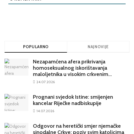
POPULARNO
NAJNOVIJE
Nezapamćena afera prikrivanja
homoseksualnog iskorištavanja
maloljetnika u visokim crkvenim
krugovima potresa Hrvatsku
24.07.2026
Prognani svjedok Istine: smijenjen
kancelar Riječke nadbiskupije
14.07.2026
Odgovor na heretički smjer njemačke
sinodalne Crkve: poziv svim katolicima