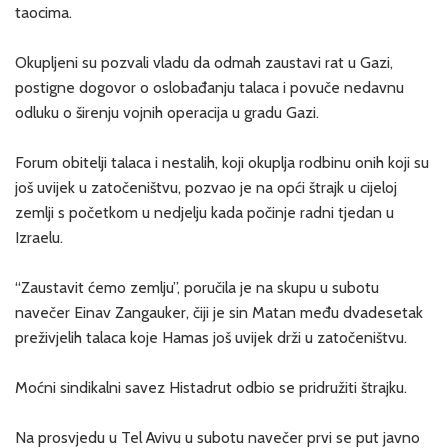
taocima.
Okupljeni su pozvali vladu da odmah zaustavi rat u Gazi,
postigne dogovor o oslobađanju talaca i povuče nedavnu
odluku o širenju vojnih operacija u gradu Gazi.
Forum obitelji talaca i nestalih, koji okuplja rodbinu onih koji su
još uvijek u zatočeništvu, pozvao je na opći štrajk u cijeloj
zemlji s početkom u nedjelju kada počinje radni tjedan u
Izraelu.
“Zaustavit ćemo zemlju”, poručila je na skupu u subotu
navečer Einav Zangauker, čiji je sin Matan među dvadesetak
preživjelih talaca koje Hamas još uvijek drži u zatočeništvu.
Moćni sindikalni savez Histadrut odbio se pridružiti štrajku.
Na prosvjedu u Tel Avivu u subotu navečer prvi se put javno