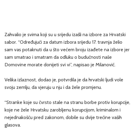
Zahvalio je svima koji su u srijedu izašli na izbore za Hrvatski
sabor. “Određujući za datum izbora srijedu 17. travnja želio
sam vas potaknuti da u što većem broju izađete na izbore jer
sam smatrao i smatram da odluku o budućnosti naše
Domovine morate donijeti svi vi”, napisao je Milanović.
Velika izlaznost, dodao je, potvrdila je da hrvatski ljudi vole
svoju zemlju, da vjeruju u nju i da žele promjenu.
“Stranke koje su čvrsto stale na stranu borbe protiv korupcije,
koje ne žele Hrvatsku zarobljenu korupcijom, kriminalom i
nejednakošću pred zakonom, dobile su dvije trećine vaših
glasova.