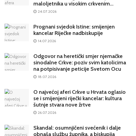
maloljetnika u visokim crkvenim
krugovima potresa Hrvatsku
24.07.2026
Prognani svjedok Istine: smijenjen
kancelar Riječke nadbiskupije
14.07.2026
Odgovor na heretički smjer njemačke
sinodalne Crkve: poziv svim katolicima
na potpisivanje peticije Svetom Ocu
18.07.2026
O najvećoj aferi Crkve u Hrvata oglasio
se i smijenjeni riječki kancelar: kultura
šutnje stvara nove žrtve
26.07.2026
Skandal: osumnjičeni svećenik i dalje
obnaša službu župnika, a biskupija