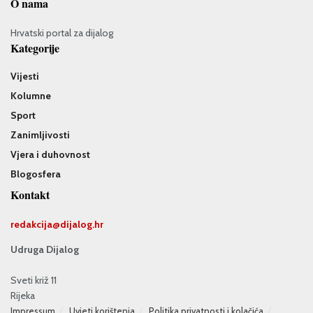
O nama
Hrvatski portal za dijalog
Kategorije
Vijesti
Kolumne
Sport
Zanimljivosti
Vjera i duhovnost
Blogosfera
Kontakt
redakcija@
dijalog.hr
Udruga Dijalog
Sveti križ 11
Rijeka
Impressum
Uvjeti korištenja
Politika privatnosti i kolačića