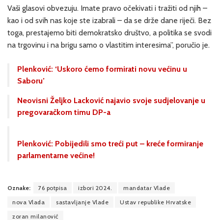
Vaši glasovi obvezuju. Imate pravo očekivati i tražiti od njih –
kao i od svih nas koje ste izabrali – da se drže dane riječi. Bez
toga, prestajemo biti demokratsko društvo, a politika se svodi
na trgovinu i na brigu samo o vlastitim interesima”, poručio je.
Plenković: ‘Uskoro ćemo formirati novu većinu u
Saboru’
Neovisni Željko Lacković najavio svoje sudjelovanje u
pregovaračkom timu DP-a
Plenković: Pobijedili smo treći put – kreće formiranje
parlamentarne većine!
Oznake:
76 potpisa
izbori 2024.
mandatar Vlade
nova Vlada
sastavljanje Vlade
Ustav republike Hrvatske
zoran milanović