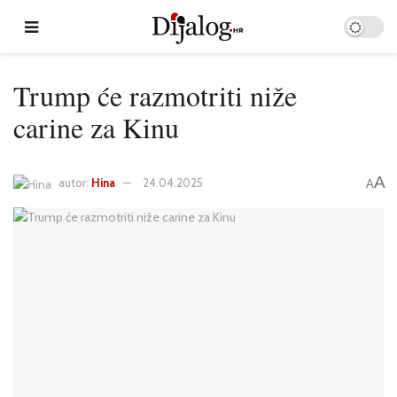
Trump će razmotriti niže
carine za Kinu
A
autor:
Hina
24.04.2025
A