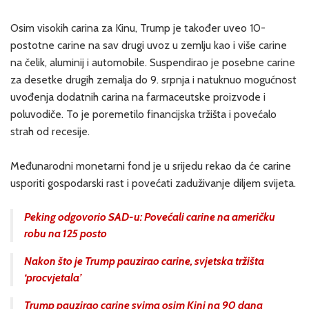
Osim visokih carina za Kinu, Trump je također uveo 10-
postotne carine na sav drugi uvoz u zemlju kao i više carine
na čelik, aluminij i automobile. Suspendirao je posebne carine
za desetke drugih zemalja do 9. srpnja i natuknuo mogućnost
uvođenja dodatnih carina na farmaceutske proizvode i
poluvodiče. To je poremetilo financijska tržišta i povećalo
strah od recesije.
Međunarodni monetarni fond je u srijedu rekao da će carine
usporiti gospodarski rast i povećati zaduživanje diljem svijeta.
Peking odgovorio SAD-u: Povećali carine na američku
robu na 125 posto
Nakon što je Trump pauzirao carine, svjetska tržišta
‘procvjetala’
Trump pauzirao carine svima osim Kini na 90 dana