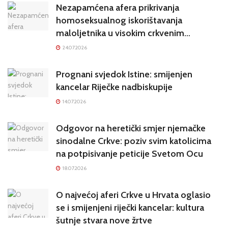
Nezapamćena afera prikrivanja
homoseksualnog iskorištavanja
maloljetnika u visokim crkvenim
krugovima potresa Hrvatsku
24.07.2026
Prognani svjedok Istine: smijenjen
kancelar Riječke nadbiskupije
14.07.2026
Odgovor na heretički smjer njemačke
sinodalne Crkve: poziv svim katolicima
na potpisivanje peticije Svetom Ocu
18.07.2026
O najvećoj aferi Crkve u Hrvata oglasio
se i smijenjeni riječki kancelar: kultura
šutnje stvara nove žrtve