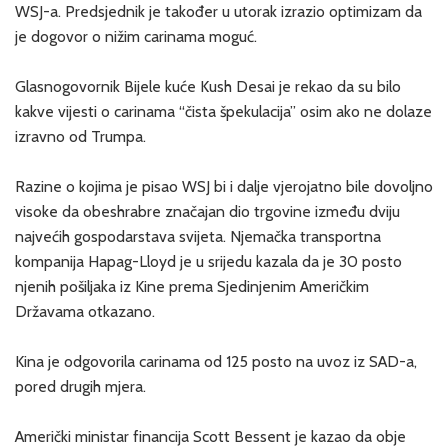
WSJ-a. Predsjednik je također u utorak izrazio optimizam da
je dogovor o nižim carinama moguć.
Glasnogovornik Bijele kuće Kush Desai je rekao da su bilo
kakve vijesti o carinama “čista špekulacija” osim ako ne dolaze
izravno od Trumpa.
Razine o kojima je pisao WSJ bi i dalje vjerojatno bile dovoljno
visoke da obeshrabre značajan dio trgovine između dviju
najvećih gospodarstava svijeta. Njemačka transportna
kompanija Hapag-Lloyd je u srijedu kazala da je 30 posto
njenih pošiljaka iz Kine prema Sjedinjenim Američkim
Državama otkazano.
Kina je odgovorila carinama od 125 posto na uvoz iz SAD-a,
pored drugih mjera.
Američki ministar financija Scott Bessent je kazao da obje