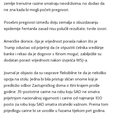
zemlje trenutne razine smatraju neodrživima, no dodao da
ne zna kada bi mogli početi pregovori.
Posebni pregovori između dviju zemalja o obuzdavanju
epidemije fentanila zasad nisu polučili rezultate, tvrde izvori.
Američke dionice, čija je vrijednost porasla nakon što je
Trump odustao od prijetnji da će otpustiti čelnika središnje
banke i rekao da je dogovor s Kinom moguć, zabilježile su
dodatan porast vrijednosti nakon izvješća WSJ-a.
Journal je objavio da su rasprave fleksibilne te da je nekoliko
opcija na stolu. Jedna bi bila pristup sličan onome koji je
predložio odbor Zastupničkog doma o Kini krajem prošle
godine: 35-postotne carine na robu koju SAD ne smatra
prijetnjom nacionalnoj sigurnosti i carine od najmanje 100
posto za robu koju SAD smatra strateški važnom. Prema tom
prijedlogu carine bi se uvodile u fazama tijekom pet godina.