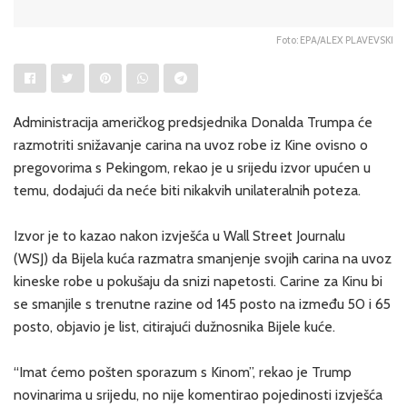
Foto: EPA/ALEX PLAVEVSKI
Administracija američkog predsjednika Donalda Trumpa će
razmotriti snižavanje carina na uvoz robe iz Kine ovisno o
pregovorima s Pekingom, rekao je u srijedu izvor upućen u
temu, dodajući da neće biti nikakvih unilateralnih poteza.
Izvor je to kazao nakon izvješća u Wall Street Journalu
(WSJ) da Bijela kuća razmatra smanjenje svojih carina na uvoz
kineske robe u pokušaju da snizi napetosti. Carine za Kinu bi
se smanjile s trenutne razine od 145 posto na između 50 i 65
posto, objavio je list, citirajući dužnosnika Bijele kuće.
“Imat ćemo pošten sporazum s Kinom”, rekao je Trump
novinarima u srijedu, no nije komentirao pojedinosti izvješća