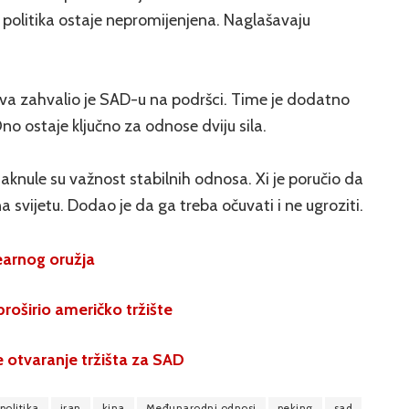
 politika ostaje nepromijenjena. Naglašavaju
ova zahvalio je SAD-u na podršci. Time je dodatno
o ostaje ključno za odnose dviju sila.
aknule su važnost stabilnih odnosa. Xi je poručio da
a svijetu. Dodao je da ga treba očuvati i ne ugroziti.
earnog oružja
roširio američko tržište
e otvaranje tržišta za SAD
politika
iran
kina
Međunarodni odnosi
peking
sad