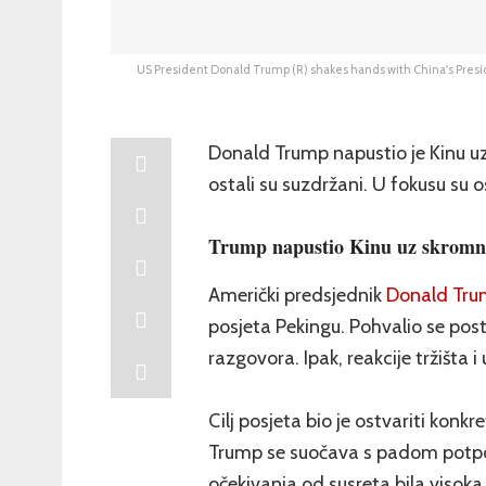
US President Donald Trump (R) shakes hands with China's Presiden
Donald Trump napustio je Kinu uz 
ostali su suzdržani. U fokusu su o
Trump napustio Kinu uz skromne 
Američki predsjednik
Donald Tru
posjeta Pekingu. Pohvalio se po
razgovora. Ipak, reakcije tržišta 
Cilj posjeta bio je ostvariti konkre
Trump se suočava s padom potpo
očekivanja od susreta bila visoka