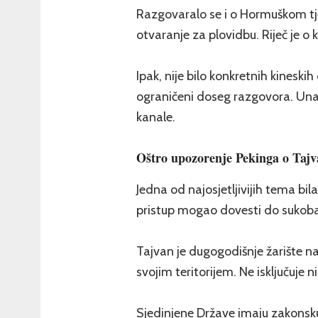
Razgovaralo se i o Hormuškom tj
otvaranje za plovidbu. Riječ je o 
Ipak, nije bilo konkretnih kineski
ograničeni doseg razgovora. Una
kanale.
Oštro upozorenje Pekinga o Taj
Jedna od najosjetljivijih tema bil
pristup mogao dovesti do sukoba
Tajvan je dugogodišnje žarište n
svojim teritorijem. Ne isključuje n
Sjedinjene Države imaju zakonsk