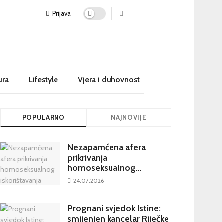
Prijava
ura
Lifestyle
Vjera i duhovnost
POPULARNO
NAJNOVIJE
Nezapamćena afera
prikrivanja
homoseksualnog
iskorištavanja maloljetnika
24.07.2026
u visokim crkvenim
krugovima potresa
Prognani svjedok Istine:
Hrvatsku
smijenjen kancelar Riječke