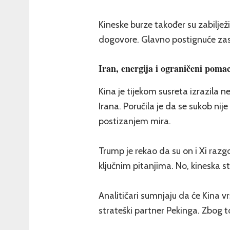
Kineske burze također su zabilježil
dogovore. Glavno postignuće zas
Iran, energija i ograničeni poma
Kina je tijekom susreta izrazila
Irana. Poručila je da se sukob nij
postizanjem mira.
Trump je rekao da su on i Xi razgo
ključnim pitanjima. No, kineska s
Analitičari sumnjaju da će Kina vr
strateški partner Pekinga. Zbog t