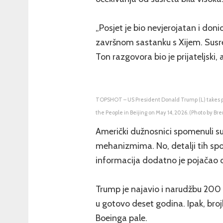
„Posjet je bio nevjerojatan i don
završnom sastanku s Xijem. Susr
Ton razgovora bio je prijateljski,
TOPSHOT – US President Donald Trump (L) takes par
the People in Beijing on May 14, 2026. (Photo by 
Američki dužnosnici spomenuli su
mehanizmima. No, detalji tih spo
informacija dodatno je pojačao 
Trump je najavio i narudžbu 200 B
u gotovo deset godina. Ipak, broj
Boeinga pale.