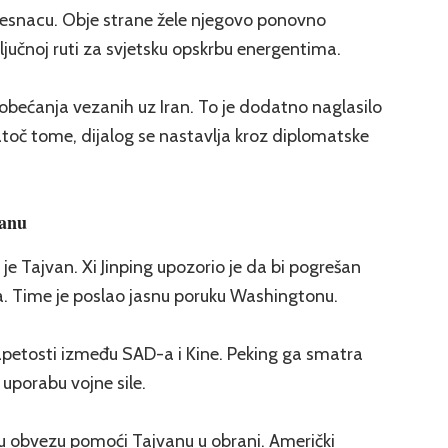
esnacu. Obje strane žele njegovo ponovno
ključnoj ruti za svjetsku opskrbu energentima.
h obećanja vezanih uz Iran. To je dodatno naglasilo
toč tome, dijalog se nastavlja kroz diplomatske
vanu
a je Tajvan. Xi Jinping upozorio je da bi pogrešan
. Time je poslao jasnu poruku Washingtonu.
apetosti između SAD-a i Kine. Peking ga smatra
i uporabu vojne sile.
u obvezu pomoći Tajvanu u obrani. Američki