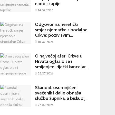
nadbiskupije
14.07.2026
Odgovor na heretički
smjer njemačke sinodalne
Crkve: poziv svim
katolicima na potpisivanje
18.07.2026
peticije Svetom Ocu
O najvećoj aferi Crkve u
Hrvata oglasio se i
smijenjeni riječki kancelar:
kultura šutnje stvara nove
26.07.2026
žrtve
Skandal: osumnjičeni
svećenik i dalje obnaša
službu župnika, a biskupija
priopćila da je sve
27.07.2026
poduzela