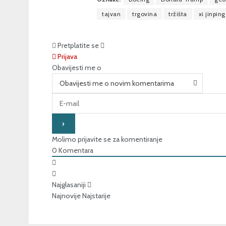
tajvan
trgovina
tržišta
xi jinping
Pretplatite se
Prijava
Obavijesti me o
Obavijesti me o novim komentarima
Molimo prijavite se za komentiranje
0
Komentara
Najglasaniji
Najnovije
Najstarije