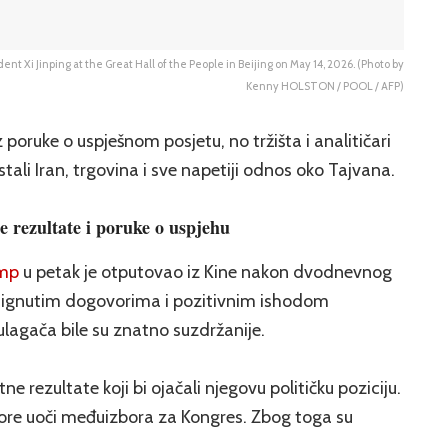
t Xi Jinping at the Great Hall of the People in Beijing on May 14, 2026. (Photo by
Kenny HOLSTON / POOL / AFP)
poruke o uspješnom posjetu, no tržišta i analitičari
stali Iran, trgovina i sve napetiji odnos oko Tajvana.
rezultate i poruke o uspjehu
mp
u petak je otputovao iz Kine nakon dvodnevnog
stignutim dogovorima i pozitivnim ishodom
i ulagača bile su znatno suzdržanije.
tne rezultate koji bi ojačali njegovu političku poziciju.
re uoči međuizbora za Kongres. Zbog toga su
.