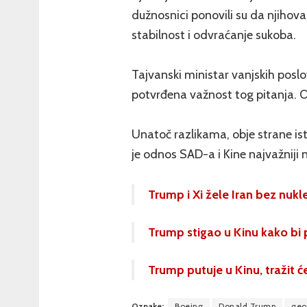
dužnosnici ponovili su da njihova
stabilnost i odvraćanje sukoba.
Tajvanski ministar vanjskih posl
potvrđena važnost tog pitanja. On
Unatoč razlikama, obje strane ist
je odnos SAD-a i Kine najvažniji n
Trump i Xi žele Iran bez nukl
Trump stigao u Kinu kako bi p
Trump putuje u Kinu, tražit ć
Oznake:
Boeing
Donald Trump
geo