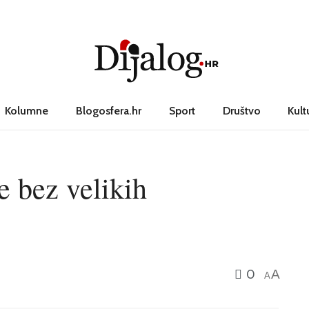
Kolumne
Blogosfera.hr
Sport
Društvo
Kult
e bez velikih
0
A
A