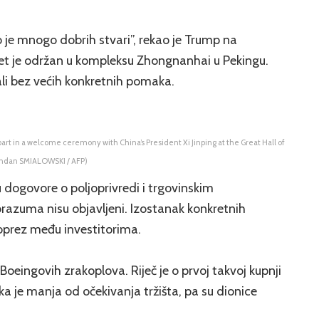
io je mnogo dobrih stvari”, rekao je Trump na
et je održan u kompleksu Zhongnanhai u Pekingu.
 ali bez većih konkretnih pomaka.
t in a welcome ceremony with China’s President Xi Jinping at the Great Hall of
Brendan SMIALOWSKI / AFP)
 dogovore o poljoprivredi i trgovinskim
razuma nisu objavljeni. Izostanak konkretnih
oprez među investitorima.
oeingovih zrakoplova. Riječ je o prvoj takvoj kupnji
ka je manja od očekivanja tržišta, pa su dionice