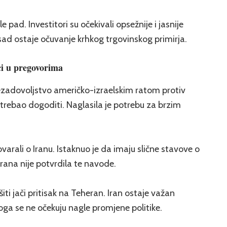
e pad. Investitori su očekivali opsežnije i jasnije
ad ostaje očuvanje krhkog trgovinskog primirja.
ci u pregovorima
 nezadovoljstvo američko-izraelskim ratom protiv
e trebao dogoditi. Naglasila je potrebu za brzim
varali o Iranu. Istaknuo je da imaju slične stavove o
trana nije potvrdila te navode.
šiti jači pritisak na Teheran. Iran ostaje važan
oga se ne očekuju nagle promjene politike.