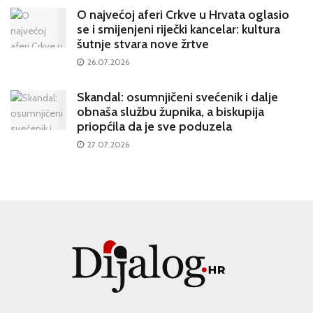
O najvećoj aferi Crkve u Hrvata oglasio
se i smijenjeni riječki kancelar: kultura
šutnje stvara nove žrtve
26.07.2026
Skandal: osumnjičeni svećenik i dalje
obnaša službu župnika, a biskupija
priopćila da je sve poduzela
27.07.2026