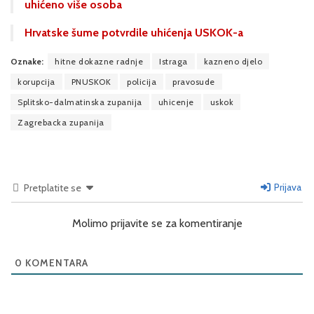
uhićeno više osoba
Hrvatske šume potvrdile uhićenja USKOK-a
Oznake:
hitne dokazne radnje
Istraga
kazneno djelo
korupcija
PNUSKOK
policija
pravosude
Splitsko-dalmatinska zupanija
uhicenje
uskok
Zagrebacka zupanija
Prijava
Pretplatite se
Molimo prijavite se za komentiranje
0
KOMENTARA