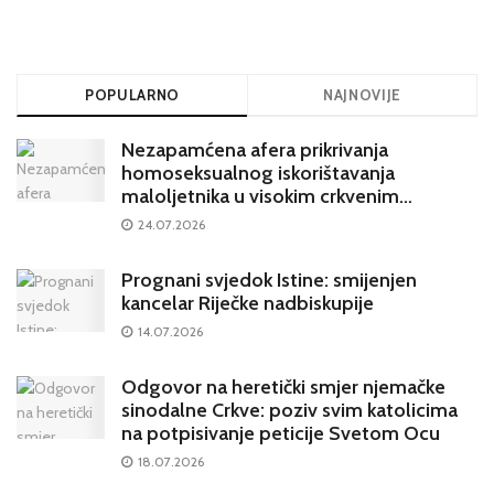
POPULARNO
NAJNOVIJE
Nezapamćena afera prikrivanja
homoseksualnog iskorištavanja
maloljetnika u visokim crkvenim
krugovima potresa Hrvatsku
24.07.2026
Prognani svjedok Istine: smijenjen
kancelar Riječke nadbiskupije
14.07.2026
Odgovor na heretički smjer njemačke
sinodalne Crkve: poziv svim katolicima
na potpisivanje peticije Svetom Ocu
18.07.2026