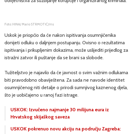
odvjetništva za suzbijanje korupcije i organiziranog kriminala.
Foto: HINA/ Mario STRMOTIĆ/ms
Uskok je priopćio da će nakon ispitivanja osumnjičenika
donijeti odluku o daljnjem postupanju. Ovisno o rezultatima
ispitivanja i prikupljenim dokazima, može uslijediti prijedlog za
istražni zatvor ili puštanje da se brani sa slobode.
Tužiteljstvo je najavilo da će javnost o svim važnim odlukama
biti pravodobno obaviještena. Za sada ne navode identitet
osumnjičenog niti detalje o prirodi sumnjivog kaznenog djela,
što je uobičajeno u ranoj fazi istrage.
USKOK: Izvučeno najmanje 30 milijuna eura iz
Hrvatskog skijaškog saveza
USKOK pokrenuo novu akciju na području Zagreba: