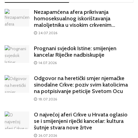
Nezapamćena afera prikrivanja
homoseksualnog iskorištavanja
maloljetnika u visokim crkvenim
krugovima potresa Hrvatsku
24.07.2026
Prognani svjedok Istine: smijenjen
kancelar Riječke nadbiskupije
14.07.2026
Odgovor na heretički smjer njemačke
sinodalne Crkve: poziv svim katolicima
na potpisivanje peticije Svetom Ocu
18.07.2026
O najvećoj aferi Crkve u Hrvata oglasio
se i smijenjeni riječki kancelar: kultura
šutnje stvara nove žrtve
26.07.2026