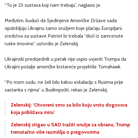
“To je 25 sustava koji nam trebaju”, naglasio je.
Međutim, budući da Sjedinjene Američke Države sada
opskrbljuju Ukrajinu samo oružjem koje plaćaju Europljani,
sredstva za sustave Patriot bi trebala “doći iz zamrznute
ruske imovine”, ustvrdio je Zelenskij.
Ukrajinski predsjednik u petak nije uspio uvjeriti Trumpa da
Ukrajini pošalje američke krstareće projektile Tomahawk.
“Po mom sudu, ne želi bilo kakvu eskalaciju s Rusima prije
sastanka s njima” u Budimpešti, rekao je Zelenskij.
Zelenskij: ‘Otvoreni smo za bilo koju vrstu dogovora
koja približava miru’
Zelenskij stigao u SAD tražiti oružje za obranu, Trump
trenutačno više razmišlja o pregovorima