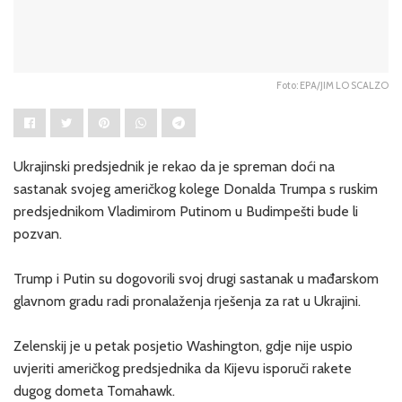
Foto: EPA/JIM LO SCALZO
Ukrajinski predsjednik je rekao da je spreman doći na
sastanak svojeg američkog kolege Donalda Trumpa s ruskim
predsjednikom Vladimirom Putinom u Budimpešti bude li
pozvan.
Trump i Putin su dogovorili svoj drugi sastanak u mađarskom
glavnom gradu radi pronalaženja rješenja za rat u Ukrajini.
Zelenskij je u petak posjetio Washington, gdje nije uspio
uvjeriti američkog predsjednika da Kijevu isporuči rakete
dugog dometa Tomahawk.