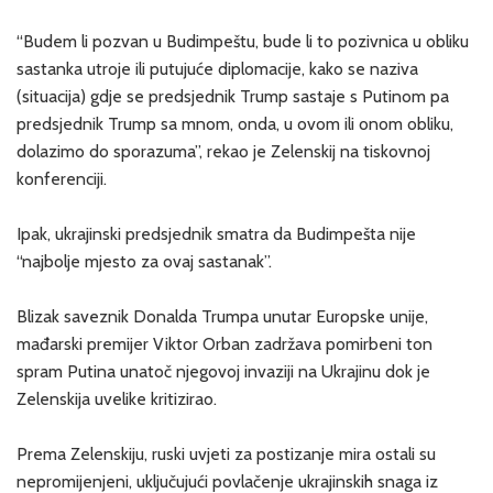
“Budem li pozvan u Budimpeštu, bude li to pozivnica u obliku
sastanka utroje ili putujuće diplomacije, kako se naziva
(situacija) gdje se predsjednik Trump sastaje s Putinom pa
predsjednik Trump sa mnom, onda, u ovom ili onom obliku,
dolazimo do sporazuma”, rekao je Zelenskij na tiskovnoj
konferenciji.
Ipak, ukrajinski predsjednik smatra da Budimpešta nije
“najbolje mjesto za ovaj sastanak”.
Blizak saveznik Donalda Trumpa unutar Europske unije,
mađarski premijer Viktor Orban zadržava pomirbeni ton
spram Putina unatoč njegovoj invaziji na Ukrajinu dok je
Zelenskija uvelike kritizirao.
Prema Zelenskiju, ruski uvjeti za postizanje mira ostali su
nepromijenjeni, uključujući povlačenje ukrajinskih snaga iz