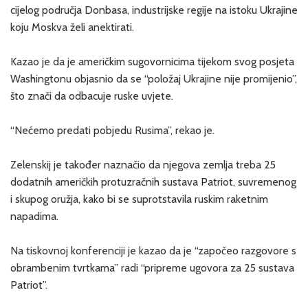
cijelog područja Donbasa, industrijske regije na istoku Ukrajine
koju Moskva želi anektirati.
Kazao je da je američkim sugovornicima tijekom svog posjeta
Washingtonu objasnio da se “položaj Ukrajine nije promijenio”,
što znači da odbacuje ruske uvjete.
“Nećemo predati pobjedu Rusima”, rekao je.
Zelenskij je također naznačio da njegova zemlja treba 25
dodatnih američkih protuzračnih sustava Patriot, suvremenog
i skupog oružja, kako bi se suprotstavila ruskim raketnim
napadima.
Na tiskovnoj konferenciji je kazao da je “započeo razgovore s
obrambenim tvrtkama” radi “pripreme ugovora za 25 sustava
Patriot”.