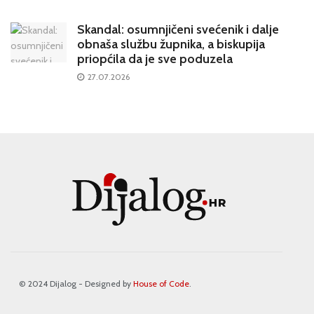
Skandal: osumnjičeni svećenik i dalje
obnaša službu župnika, a biskupija
priopćila da je sve poduzela
27.07.2026
© 2024 Dijalog - Designed by
House of Code
.