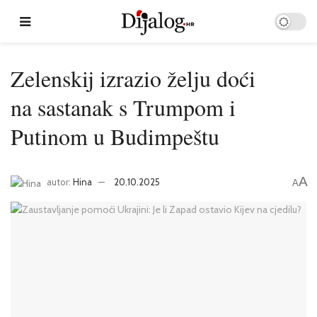
Zelenskij izrazio želju doći
na sastanak s Trumpom i
Putinom u Budimpeštu
A
autor:
Hina
20.10.2025
A