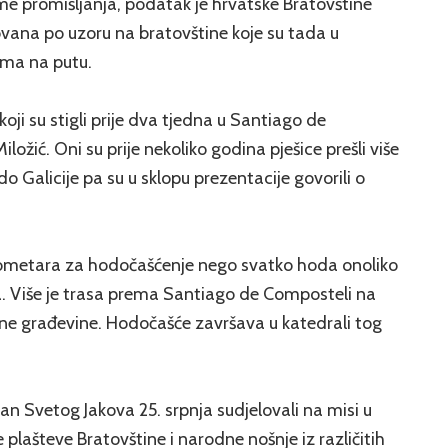
eme promišljanja, podatak je hrvatske Bratovštine
vana po uzoru na bratovštine koje su tada u
ma na putu.
ji su stigli prije dva tjedna u Santiago de
Miložić. Oni su prije nekoliko godina pješice prešli više
 Galicije pa su u sklopu prezentacije govorili o
ometara za hodočašćenje nego svatko hoda onoliko
. Više je trasa prema Santiago de Composteli na
ovne građevine. Hodočašće završava u katedrali tog
n Svetog Jakova 25. srpnja sudjelovali na misi u
 plašteve Bratovštine i narodne nošnje iz različitih