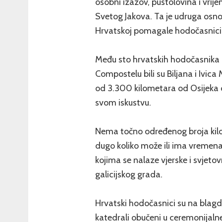
osobni izazov, pustolovina i vrij
Svetog Jakova. Ta je udruga osno
Hrvatskoj pomagale hodočasnici
Među sto hrvatskih hodočasnika ko
Compostelu bili su Biljana i Ivica 
od 3.300 kilometara od Osijeka do
svom iskustvu.
Nema točno određenog broja kil
dugo koliko može ili ima vremena
kojima se nalaze vjerske i svjet
galicijskog grada.
Hrvatski hodočasnici su na blagda
katedrali obučeni u ceremonijalne