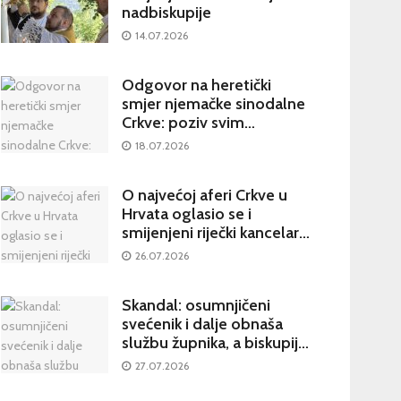
nadbiskupije
14.07.2026
Odgovor na heretički
smjer njemačke sinodalne
Crkve: poziv svim
katolicima na potpisivanje
18.07.2026
peticije Svetom Ocu
O najvećoj aferi Crkve u
Hrvata oglasio se i
smijenjeni riječki kancelar:
kultura šutnje stvara nove
26.07.2026
žrtve
Skandal: osumnjičeni
svećenik i dalje obnaša
službu župnika, a biskupija
priopćila da je sve
27.07.2026
poduzela