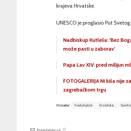
krajeva Hrvatske.
UNESCO je proglasio Put Svetog
Nadbiskup Kutleša: ‘Bez Boga
može pasti u zaborav’
Papa Lav XIV. pred milijun ml
FOTOGALERIJA Ni kiša nije z
zagrebačkom trgu
Oznake:
hodočašće
hrvatska
Santi
Pretplatite se