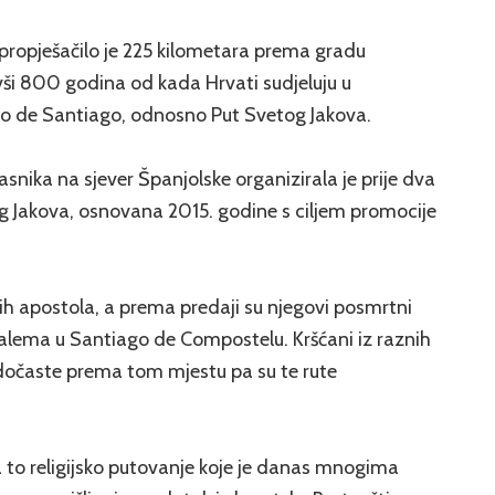
propješačilo je 225 kilometara prema gradu
vši 800 godina od kada Hrvati sudjeluju u
 de Santiago, odnosno Put Svetog Jakova.
nika na sjever Španjolske organizirala je prije dva
g Jakova, osnovana 2015. godine s ciljem promocije
vih apostola, a prema predaji su njegovi posmrtni
alema u Santiago de Compostelu. Kršćani iz raznih
odočaste prema tom mjestu pa su te rute
 to religijsko putovanje koje je danas mnogima