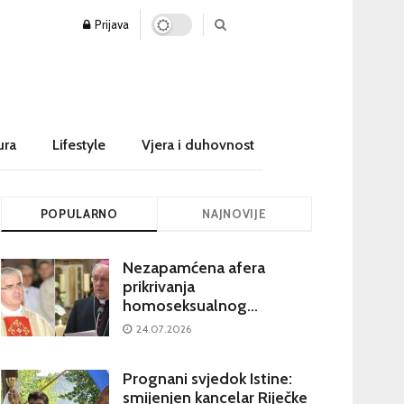
Prijava
ura
Lifestyle
Vjera i duhovnost
POPULARNO
NAJNOVIJE
Nezapamćena afera
prikrivanja
homoseksualnog
iskorištavanja maloljetnika
24.07.2026
u visokim crkvenim
krugovima potresa
Prognani svjedok Istine:
Hrvatsku
smijenjen kancelar Riječke