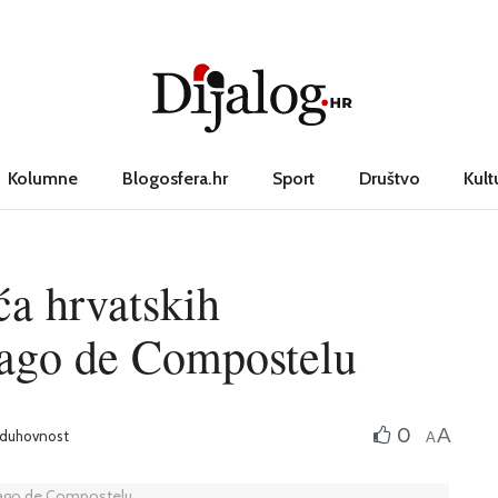
Kolumne
Blogosfera.hr
Sport
Društvo
Kult
a hrvatskih
iago de Compostelu
0
A
i duhovnost
A