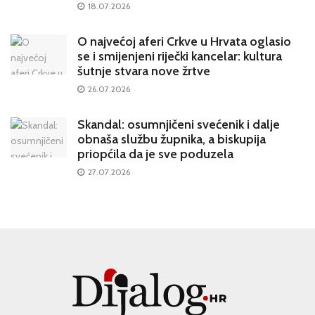
18.07.2026
O najvećoj aferi Crkve u Hrvata oglasio
se i smijenjeni riječki kancelar: kultura
šutnje stvara nove žrtve
26.07.2026
Skandal: osumnjičeni svećenik i dalje
obnaša službu župnika, a biskupija
priopćila da je sve poduzela
27.07.2026