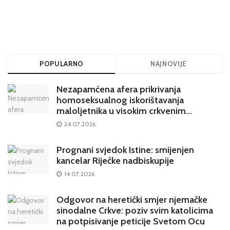
POPULARNO
NAJNOVIJE
Nezapamćena afera prikrivanja
homoseksualnog iskorištavanja
maloljetnika u visokim crkvenim
krugovima potresa Hrvatsku
24.07.2026
Prognani svjedok Istine: smijenjen
kancelar Riječke nadbiskupije
14.07.2026
Odgovor na heretički smjer njemačke
sinodalne Crkve: poziv svim katolicima
na potpisivanje peticije Svetom Ocu