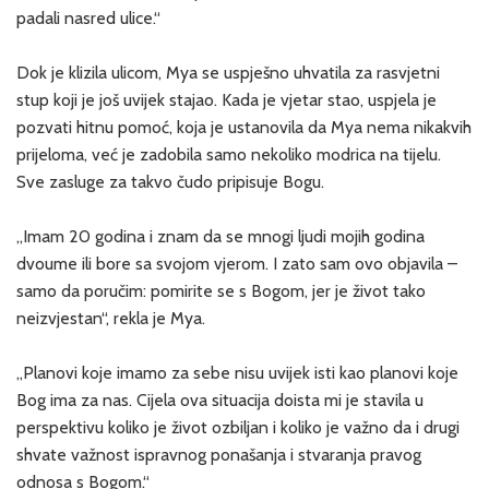
padali nasred ulice.“
Dok je klizila ulicom, Mya se uspješno uhvatila za rasvjetni
stup koji je još uvijek stajao. Kada je vjetar stao, uspjela je
pozvati hitnu pomoć, koja je ustanovila da Mya nema nikakvih
prijeloma, već je zadobila samo nekoliko modrica na tijelu.
Sve zasluge za takvo čudo pripisuje Bogu.
„Imam 20 godina i znam da se mnogi ljudi mojih godina
dvoume ili bore sa svojom vjerom. I zato sam ovo objavila –
samo da poručim: pomirite se s Bogom, jer je život tako
neizvjestan“, rekla je Mya.
„Planovi koje imamo za sebe nisu uvijek isti kao planovi koje
Bog ima za nas. Cijela ova situacija doista mi je stavila u
perspektivu koliko je život ozbiljan i koliko je važno da i drugi
shvate važnost ispravnog ponašanja i stvaranja pravog
odnosa s Bogom.“