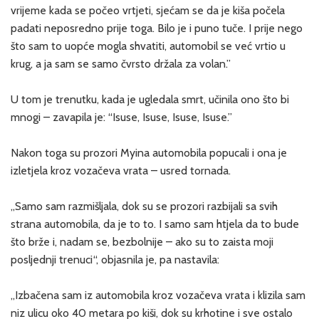
vrijeme kada se počeo vrtjeti, sjećam se da je kiša počela
padati neposredno prije toga. Bilo je i puno tuče. I prije nego
što sam to uopće mogla shvatiti, automobil se već vrtio u
krug, a ja sam se samo čvrsto držala za volan.”
U tom je trenutku, kada je ugledala smrt, učinila ono što bi
mnogi – zavapila je: “Isuse, Isuse, Isuse, Isuse.”
Nakon toga su prozori Myina automobila popucali i ona je
izletjela kroz vozačeva vrata – usred tornada.
„Samo sam razmišljala, dok su se prozori razbijali sa svih
strana automobila, da je to to. I samo sam htjela da to bude
što brže i, nadam se, bezbolnije – ako su to zaista moji
posljednji trenuci“, objasnila je, pa nastavila:
„Izbačena sam iz automobila kroz vozačeva vrata i klizila sam
niz ulicu oko 40 metara po kiši, dok su krhotine i sve ostalo