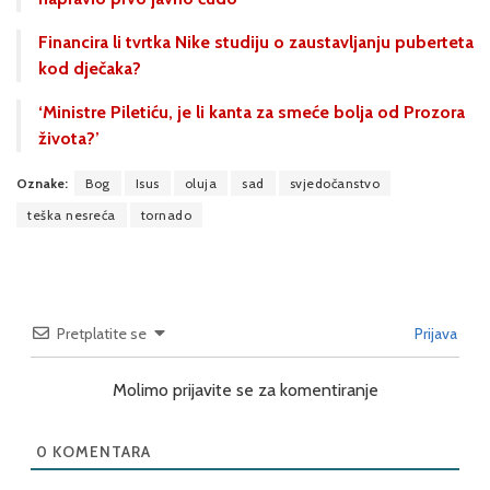
Financira li tvrtka Nike studiju o zaustavljanju puberteta
kod dječaka?
‘Ministre Piletiću, je li kanta za smeće bolja od Prozora
života?’
Oznake:
Bog
Isus
oluja
sad
svjedočanstvo
teška nesreća
tornado
Pretplatite se
Prijava
Molimo prijavite se za komentiranje
0
KOMENTARA