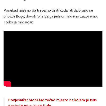
Ponekad mislimo da trebamo činiti čuda, ali da bismo se
približili Bogu, dovoljno je da ga jednom iskreno zazovemo.
Toliko je milosrdan.
Povjesničar pronašao točno mjesto na kojem je Isus
napravio prvo javno čudo