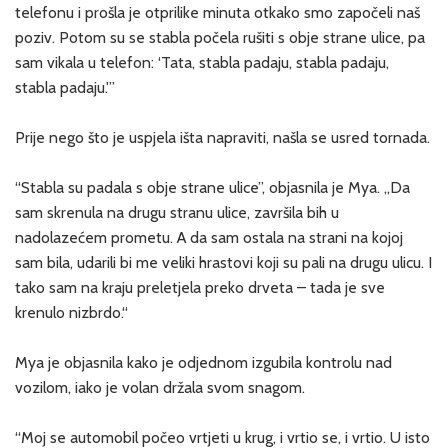
telefonu i prošla je otprilike minuta otkako smo započeli naš
poziv. Potom su se stabla počela rušiti s obje strane ulice, pa
sam vikala u telefon: ‘Tata, stabla padaju, stabla padaju,
stabla padaju.'”
Prije nego što je uspjela išta napraviti, našla se usred tornada.
“Stabla su padala s obje strane ulice”, objasnila je Mya. „Da
sam skrenula na drugu stranu ulice, završila bih u
nadolazećem prometu. A da sam ostala na strani na kojoj
sam bila, udarili bi me veliki hrastovi koji su pali na drugu ulicu. I
tako sam na kraju preletjela preko drveta – tada je sve
krenulo nizbrdo.“
Mya je objasnila kako je odjednom izgubila kontrolu nad
vozilom, iako je volan držala svom snagom.
“Moj se automobil počeo vrtjeti u krug, i vrtio se, i vrtio. U isto