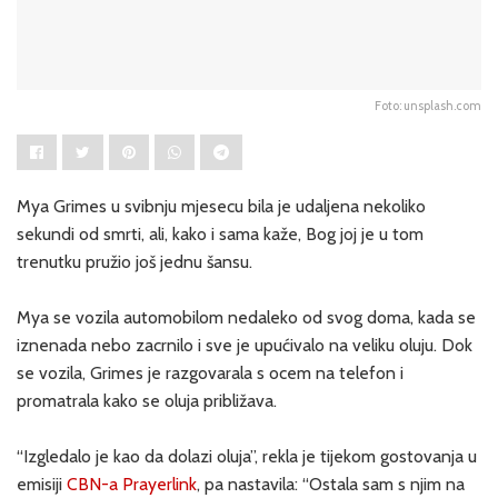
Foto: unsplash.com
Mya Grimes u svibnju mjesecu bila je udaljena nekoliko
sekundi od smrti, ali, kako i sama kaže, Bog joj je u tom
trenutku pružio još jednu šansu.
Mya se vozila automobilom nedaleko od svog doma, kada se
iznenada nebo zacrnilo i sve je upućivalo na veliku oluju. Dok
se vozila, Grimes je razgovarala s ocem na telefon i
promatrala kako se oluja približava.
“Izgledalo je kao da dolazi oluja”, rekla je tijekom gostovanja u
emisiji
CBN-a Prayerlink
, pa nastavila: “Ostala sam s njim na