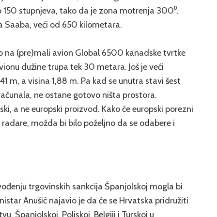
 150 stupnjeva, tako da je zona motrenja 300⁰.
 Saaba, veći od 650 kilometara.
no na (pre)mali avion Global 6500 kanadske tvrtke
ionu dužine trupa tek 30 metara. Još je veći
,41 m, a visina 1,88 m. Pa kad se unutra stavi šest
računala, ne ostane gotovo ništa prostora.
i, a ne europski proizvod. Kako će europski porezni
e radare, možda bi bilo poželjno da se odabere i
ođenju trgovinskih sankcija Španjolskoj mogla bi
nistar Anušić najavio je da će se Hrvatska pridružiti
, Španjolskoj, Poljskoj, Belgiji i Turskoj u