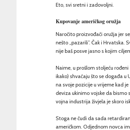
Eto, svi sretni i zadovoljni.
Kupovanje američkog oružja
Naročito proizvođači oružja jer se
nešto „pazarili”. Čak i Hrvatska. 
nije baš posve jasno s kojim cilje
Naime, u prošlom stoljeću rođeni i
ikako) shvaćaju što se događa u Ukr
na svoje pozicije u vrijeme kad
deviza ukinimo vojske da bismo spr
vojna industrija živjela je skoro is
Stoga ne čudi da sada retardiran
američkom. Odjednom novca ima i 