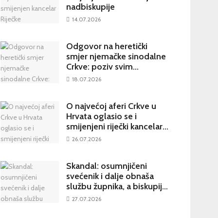
nadbiskupije
14.07.2026
Odgovor na heretički
smjer njemačke sinodalne
Crkve: poziv svim
katolicima na potpisivanje
18.07.2026
peticije Svetom Ocu
O najvećoj aferi Crkve u
Hrvata oglasio se i
smijenjeni riječki kancelar:
kultura šutnje stvara nove
26.07.2026
žrtve
Skandal: osumnjičeni
svećenik i dalje obnaša
službu župnika, a biskupija
priopćila da je sve
27.07.2026
poduzela