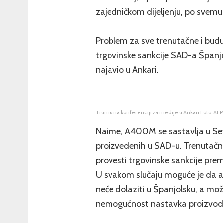
zajedničkom dijeljenju, po svem
Problem za sve trenutačne i budu
trgovinske sankcije SAD-a Španjo
najavio u Ankari.
Trumo na konferenciji za medije u Ankari Foto: AFP
Naime, A400M se sastavlja u Sevil
proizvedenih u SAD-u. Trenutač
provesti trgovinske sankcije pre
U svakom slučaju moguće je da 
neće dolaziti u Španjolsku, a mož
nemogućnost nastavka proizvodnj