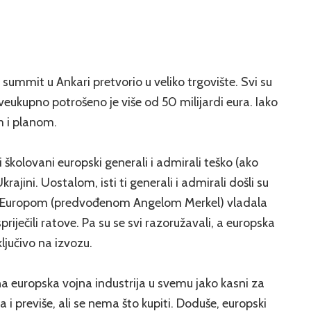
 summit u Ankari pretvorio u veliko trgovište. Svi su
Sveukupno potrošeno je više od 50 milijardi eura. Iako
m i planom.
 školovani europski generali i admirali teško (ako
ajini. Uostalom, isti ti generali i admirali došli su
 je Europom (predvođenom Angelom Merkel) vladala
iječili ratove. Pa su se svi razoružavali, a europska
ključivo na izvozu.
a europska vojna industrija u svemu jako kasni za
previše, ali se nema što kupiti. Doduše, europski