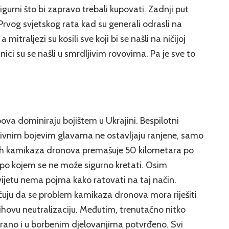
igurni što bi zapravo trebali kupovati. Zadnji put
rvog svjetskog rata kad su generali odrasli na
mitraljezi su kosili sve koji bi se našli na ničijoj
ici su se našli u smrdljivim rovovima. Pa je sve to
pova dominiraju bojištem u Ukrajini. Bespilotni
ivnim bojevim glavama ne ostavljaju ranjene, samo
kih kamikaza dronova premašuje 50 kilometara po
e po kojem se ne može sigurno kretati. Osim
svijetu nema pojma kako ratovati na taj način.
ućuju da se problem kamikaza dronova mora riješiti
hovu neutralizaciju. Međutim, trenutačno nitko
irano i u borbenim djelovanjima potvrđeno. Svi