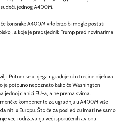
u sudeći, jednog A400M.
će korisnike A400M vrlo brzo bi mogle postati
lskoj, a koje je predsjednik Trump pred novinarima
ji. Pritom se u njega ugrađuje oko trećine dijelova
no je potpuno nepoznato kako će Washington
ma jednoj članici EU-a, a ne prema svima.
američke komponente za ugradnju u A400M više
da niti u Europu. Što će za posljedicu imati ne samo
e već i održavanja već isporučenih aviona.