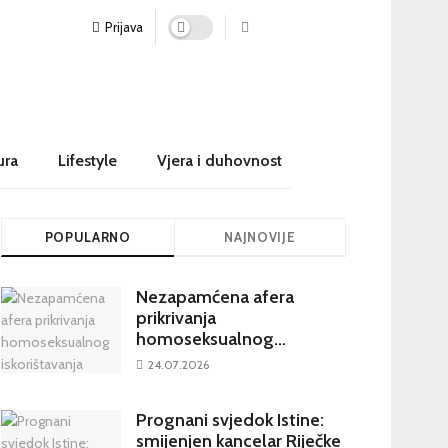
Prijava
ura
Lifestyle
Vjera i duhovnost
POPULARNO
NAJNOVIJE
Nezapamćena afera
prikrivanja
homoseksualnog
iskorištavanja maloljetnika
24.07.2026
u visokim crkvenim
krugovima potresa
Prognani svjedok Istine:
Hrvatsku
smijenjen kancelar Riječke