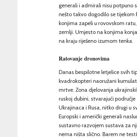
generali i admirali nisu potpuno s
nešto takvo dogodilo se tijekom P
konjima zapeli u rovovskom ratu, a 
zemlji. Umjesto na konjima konjan
na kraju riješeno izumom tenka.
Ratovanje dronovima
Danas bespilotne letjelice svih ti
kvadrokopteri naoružani kumulat
mrtve. Zona djelovanja ukrajins
ruskoj dubini, stvarajući područj
Ukrajinaca i Rusa, nitko drugi u 
Europski i američki generali nasl
sustavno razvojem sustava za nji
nema ništa slično. Barem ne test