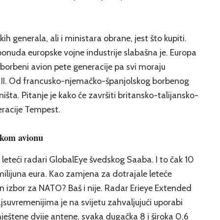
h generala, ali i ministara obrane, jest što kupiti.
a ponuda europske vojne industrije slabašna je. Europa
 borbeni avion pete generacije pa svi moraju
g II. Od francusko-njemačko-španjolskog borbenog
ništa. Pitanje je kako će završiti britansko-talijansko-
eracije Tempest.
skom avionu
– leteći radari GlobalEye švedskog Saaba. I to čak 10
ilijuna eura. Kao zamjena za dotrajale leteće
lan izbor za NATO? Baš i nije. Radar Erieye Extended
uvremenijima je na svijetu zahvaljujući uporabi
ještene dvije antene, svaka dugačka 8 i široka 0,6