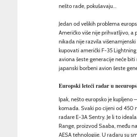
nešto rade, pokušavaju…
Jedan od velikih problema europski
Američko više nije prihvatljivo, 
nikada nije razvila višenamjenski
kupovati američki F-35 Lightnin
aviona šeste generacije neće biti 
japanski borbeni avion šeste gen
Europski leteći radar u neeurop
Ipak, nešto europsko je kupljeno 
komada. Svaki po cijeni od 450 m
radare E-3A Sentry. Je li to idea
Range, proizvod Saaba, među najs
AESA tehnologije. U radaru su sm