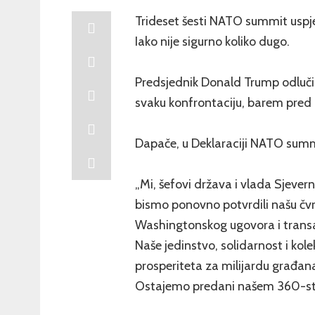
Trideset šesti NATO summit uspj
Iako nije sigurno koliko dugo.
Predsjednik Donald Trump odlučio
svaku konfrontaciju, barem pred 
Dapače, u Deklaraciji NATO summi
„Mi, šefovi država i vlada Sjever
bismo ponovno potvrdili našu čvr
Washingtonskog ugovora i transa
Naše jedinstvo, solidarnost i kole
prosperiteta za milijardu građan
Ostajemo predani našem 360-stu