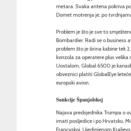
metara. Svaka antena pokriva po
Domet motrenja je, po tvrdnjama
Problem je što je sve to smješte
Bombardier. Radi se o business av
problem što je širina kabine tek 2
konzola za operatere plus velika 
Uostalom, Global 6500 je kanadsk
obveznici platiti GlobalEye leteć
europski avion.
Sankcije Španjolskoj
Najava predsjednika Trumpa o uv
imati posljedice i po Hrvatsku. Mi
Francuskoj, Ujedinjenom Kraljevstvu