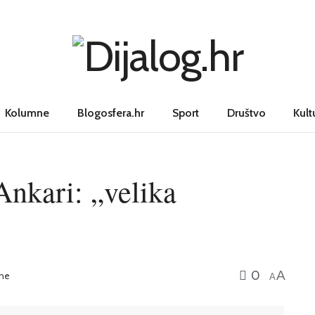
Kolumne
Blogosfera.hr
Sport
Društvo
Kult
nkari: „velika
”
0
A
ne
A