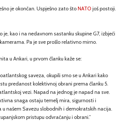
ešno je okončan. Uspješno zato što
NATO
još postoji.
 je, kao i na nedavnom sastanku skupine G7, izbjeći
kamerama. Pa je sve prošlo relativno mirno.
ta u Ankari, u prvom članku kaže se:
noatlantskog saveza, okupili smo se u Ankari kako
stu predanost kolektivnoj obrani prema članku 5.
tlantskoj vezi. Napad na jednog je napad na sve.
ktivna snaga ostaju temelj mira, sigurnosti i
a u našem Savezu slobodnih i demokratskih nacija.
panjskom pristupu odvraćanju i obrani.”