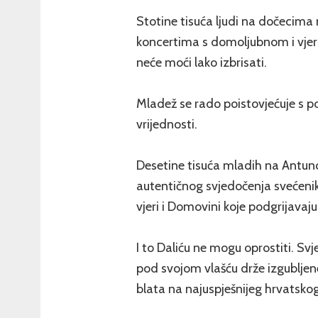
Stotine tisuća ljudi na dočecim
koncertima s domoljubnom i vjers
neće moći lako izbrisati.
Mladež se rado poistovjećuje s p
vrijednosti.
Desetine tisuća mladih na Antun
autentičnog svjedočenja svećenika
vjeri i Domovini koje podgrijava
I to Daliću ne mogu oprostiti. Svj
pod svojom vlašću drže izgubljene
blata na najuspješnijeg hrvatskog 