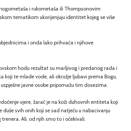
a nogometaša i rukometaša ili Thompsonovim
kom tematikom ukorijenjuju identitet kojeg se više
objednicima i onda lako prihvaća i njihove
ovskom hodu rezultat su marljivog i predanog rada i
 koji te mlade vode, ali okružje ljubavi prema Bogu,
ju uspješne javne osobe pripomažu tim dosezima.
edočenje vjere, žarač je na koži duhovnih entiteta koji
 duše svih onih koji se sad natječu u nabacivanju
trenera. Ali, od njih smo to i očekivali.