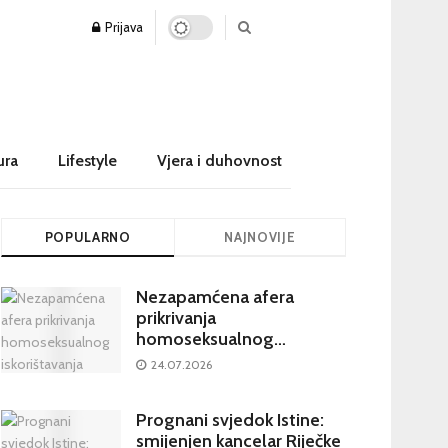
Prijava
ura
Lifestyle
Vjera i duhovnost
POPULARNO
NAJNOVIJE
Nezapamćena afera
prikrivanja
homoseksualnog
iskorištavanja maloljetnika
24.07.2026
u visokim crkvenim
krugovima potresa
Prognani svjedok Istine:
Hrvatsku
smijenjen kancelar Riječke