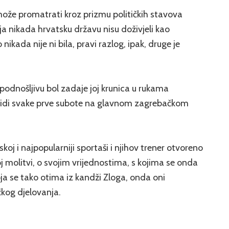
 može promatrati kroz prizmu političkih stavova
a nikada hrvatsku državu nisu doživjeli kao
nikada nije ni bila, pravi razlog, ipak, druge je
apodnošljivu bol zadaje joj krunica u rukama
e vidi svake prve subote na glavnom zagrebačkom
koj i najpopularniji sportaši i njihov trener otvoreno
oj molitvi, o svojim vrijednostima, s kojima se onda
oja se tako otima iz kandži Zloga, onda oni
čkog djelovanja.