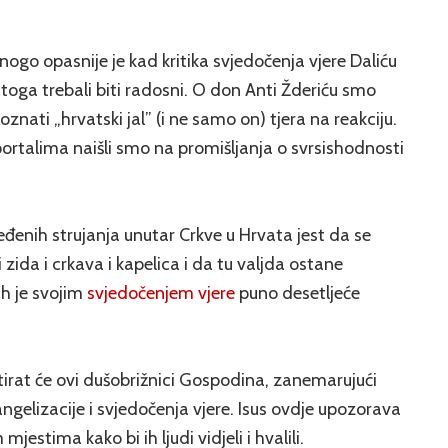
ogo opasnije je kad kritika svjedočenja vjere Daliću
 toga trebali biti radosni. O don Anti Žderiću smo
 poznati „hrvatski jal” (i ne samo on) tjera na reakciju.
portalima naišli smo na promišljanja o svrsishodnosti
eđenih strujanja unutar Crkve u Hrvata jest da se
i zida i crkava i kapelica i da tu valjda ostane
 ih je svojim
svjedočenjem vjere
puno desetljeće
citirat će ovi dušobrižnici Gospodina, zanemarujući
vangelizacije i svjedočenja vjere. Isus ovdje upozorava
jestima kako bi ih ljudi vidjeli i hvalili.