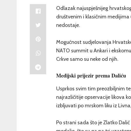
Odlazak najuspješnijeg hrvatskog
društvenim i klasičnim medijima u
nedostaje.
Mogućnost sudjelovanja Hrvatske u 
NATO summit u Ankari i ekskomun
Crkve samo su neke od njih.
Medijski prijezir prema Daliću
Usprkos svim tim preozbiljnim 
najrazličitije opservacije likova
izbljuvati po mrskom liku iz Livna
Po strani sada što je Zlatko Dal