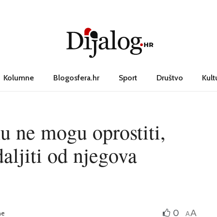
Kolumne
Blogosfera.hr
Sport
Društvo
Kult
u ne mogu oprostiti,
daljiti od njegova
0
A
ne
A