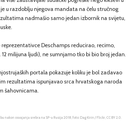
na više zaustavljale sudačke pogreške nego kiksevi u
 je u razdoblju njegova mandata na čelu stručnog
ezultatima nadmašio samo jedan izbornik na svijetu,
cuske.
oje reprezentativce Deschamps reducirao, recimo,
12 milijuna ljudi), ne sumnjamo tko bi bio broj jedan.
ednjostrujaških portala pokazuje koliku je bol zadavao
jim rezultatima ispunjavao srca hrvatskoga naroda
 im šahovnicama.
akon osvajanja srebra na SP-u Rusija 2018; foto: Dag Kirin / Flickr, CC BY 2.0.