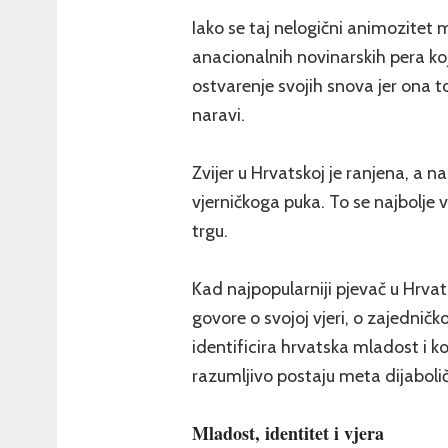
Iako se taj nelogični animozitet
anacionalnih novinarskih pera koj
ostvarenje svojih snova jer ona to 
naravi.
Zvijer u Hrvatskoj je ranjena, a n
vjerničkoga puka. To se najbolj
trgu.
Kad najpopularniji pjevač u Hrvats
govore o svojoj vjeri, o zajedničk
identificira hrvatska mladost i k
razumljivo postaju meta dijaboli
Mladost, identitet i vjera