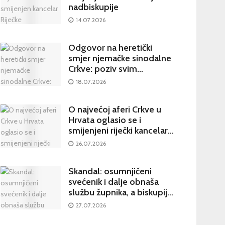
nadbiskupije
14.07.2026
Odgovor na heretički
smjer njemačke sinodalne
Crkve: poziv svim
katolicima na potpisivanje
18.07.2026
peticije Svetom Ocu
O najvećoj aferi Crkve u
Hrvata oglasio se i
smijenjeni riječki kancelar:
kultura šutnje stvara nove
26.07.2026
žrtve
Skandal: osumnjičeni
svećenik i dalje obnaša
službu župnika, a biskupija
priopćila da je sve
27.07.2026
poduzela