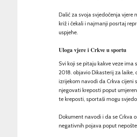
Dalić za svoja svjedočenja vjere n
križ i čekali i najmanji posrtaj re
uspjehe.
Uloga vjere i Crkve u sportu
Svi koji se pitaju kakve veze ima 
2018. objavio Dikasterij za laike, ob
izrijekom navodi da Crkva cijeni 
njegovati kreposti poput umjerenos
te kreposti, sportaši mogu svjedoč
Dokument navodi i da se Crkva os
negativnih pojava poput nepošten