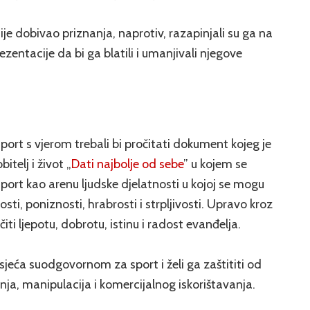
ije dobivao priznanja, naprotiv, razapinjali su ga na
prezentacije da bi ga blatili i umanjivali njegove
sport s vjerom trebali bi pročitati dokument kojeg je
itelj i život „
Dati najbolje od sebe
” u kojem se
sport kao arenu ljudske djelatnosti u kojoj se mogu
ti, poniznosti, hrabrosti i strpljivosti. Upravo kroz
iti ljepotu, dobrotu, istinu i radost evanđelja.
jeća suodgovornom za sport i želi ga zaštititi od
ja, manipulacija i komercijalnog iskorištavanja.