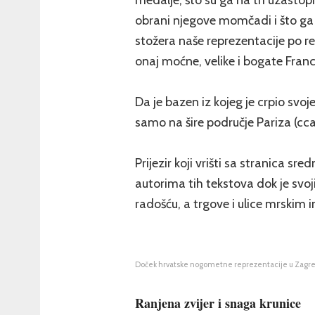
medalje, što su ga na tri uzastop
obrani njegove momčadi i što ga
stožera naše reprezentacije po r
onaj moćne, velike i bogate Fran
Da je bazen iz kojeg je crpio sv
samo na šire područje Pariza (cca 
Prijezir koji vrišti sa stranica sr
autorima tih tekstova dok je svo
radošću, a trgove i ulice mrskim
Doček hrvatske nogometne reprezentacije u Zagrebu n
Ranjena zvijer i snaga krunice