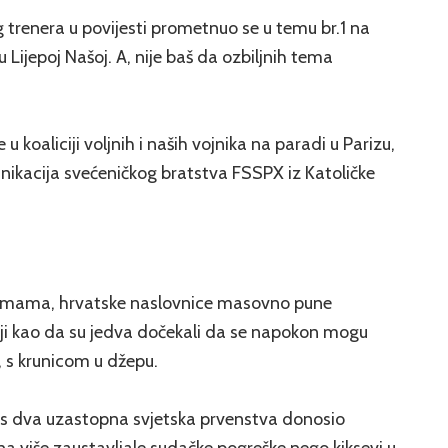
 trenera u povijesti prometnuo se u temu br.1 na
 Lijepoj Našoj. A, nije baš da ozbiljnih tema
koaliciji voljnih i naših vojnika na paradi u Parizu,
ikacija svećeničkog bratstva FSSPX iz Katoličke
temama, hrvatske naslovnice masovno pune
 koji kao da su jedva dočekali da se napokon mogu
, s krunicom u džepu.
ić s dva uzastopna svjetska prvenstva donosio