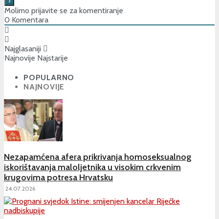
Molimo prijavite se za komentiranje
0
Komentara
Najglasaniji
Najnovije
Najstarije
POPULARNO
NAJNOVIJE
Nezapamćena afera prikrivanja homoseksualnog
iskorištavanja maloljetnika u visokim crkvenim
krugovima potresa Hrvatsku
24.07.2026