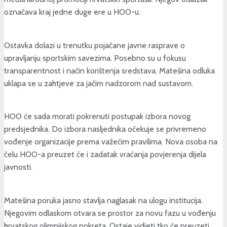
označava kraj jedne duge ere u HOO-u.
Ostavka dolazi u trenutku pojačane javne rasprave o
upravljanju sportskim savezima. Posebno su u fokusu
transparentnost i način korištenja sredstava. Matešina odluka
uklapa se u zahtjeve za jačim nadzorom nad sustavom.
HOO će sada morati pokrenuti postupak izbora novog
predsjednika. Do izbora nasljednika očekuje se privremeno
vođenje organizacije prema važećim pravilima. Nova osoba na
čelu HOO-a preuzet će i zadatak vraćanja povjerenja dijela
javnosti.
Matešina poruka jasno stavlja naglasak na ulogu institucija.
Njegovim odlaskom otvara se prostor za novu fazu u vođenju
hrvatskog olimpijskog pokreta. Ostaje vidjeti tko će preuzeti