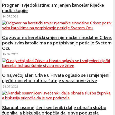
Prognani svjedok Istine: smijenjen kancelar Riječke
nadbiskupije
14.07.2026
Odgovor na heretički smjer njemačke sinodalne Crkve:
poziv svim katolicima na potpisivanje peticije Svetom
Ocu
18.07.2026
O najvećoj aferi Crkve u Hrvata oglasio se i smijenjeni
riječki kancelar: kultura šutnje stvara nove žrtve
26.07.2026
Skandal: osumnjičeni svećenik i dalje obnaša službu
župnika, a biskupija priopćila da je sve poduzela