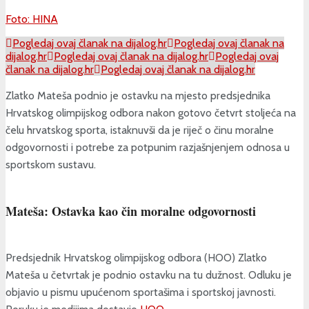
Foto: HINA
Pogledaj ovaj članak na dijalog.hr
Pogledaj ovaj članak na
dijalog.hr
Pogledaj ovaj članak na dijalog.hr
Pogledaj ovaj
članak na dijalog.hr
Pogledaj ovaj članak na dijalog.hr
Zlatko Mateša podnio je ostavku na mjesto predsjednika
Hrvatskog olimpijskog odbora nakon gotovo četvrt stoljeća na
čelu hrvatskog sporta, istaknuvši da je riječ o činu moralne
odgovornosti i potrebe za potpunim razjašnjenjem odnosa u
sportskom sustavu.
Mateša: Ostavka kao čin moralne odgovornosti
Predsjednik Hrvatskog olimpijskog odbora (HOO) Zlatko
Mateša u četvrtak je podnio ostavku na tu dužnost. Odluku je
objavio u pismu upućenom sportašima i sportskoj javnosti.