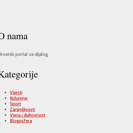
O nama
rvatski portal za dijalog
Kategorije
Vijesti
Kolumne
Sport
Zanimljivosti
Vjera i duhovnost
Blogosfera