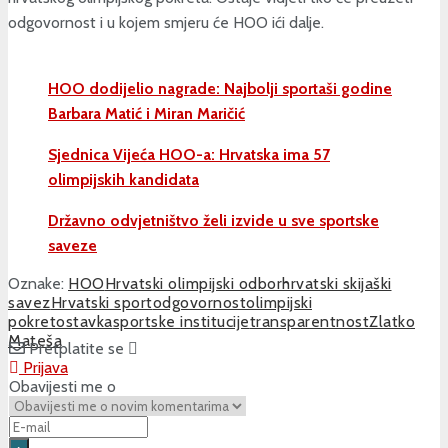
odgovornost i u kojem smjeru će HOO ići dalje.
HOO dodijelio nagrade: Najbolji sportaši godine
Barbara Matić i Miran Maričić
Sjednica Vijeća HOO-a: Hrvatska ima 57
olimpijskih kandidata
Državno odvjetništvo želi izvide u sve sportske
saveze
Oznake:
HOO
Hrvatski olimpijski odbor
hrvatski skijaški
savez
Hrvatski sport
odgovornost
olimpijski
pokret
ostavka
sportske institucije
transparentnost
Zlatko
Mateša
Pretplatite se
Prijava
Obavijesti me o