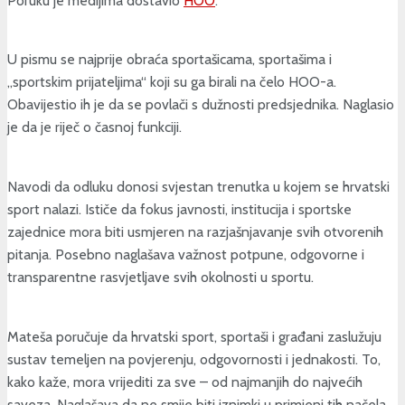
Poruku je medijima dostavio
HOO
.
U pismu se najprije obraća sportašicama, sportašima i
„sportskim prijateljima“ koji su ga birali na čelo HOO-a.
Obavijestio ih je da se povlači s dužnosti predsjednika. Naglasio
je da je riječ o časnoj funkciji.
Navodi da odluku donosi svjestan trenutka u kojem se hrvatski
sport nalazi. Ističe da fokus javnosti, institucija i sportske
zajednice mora biti usmjeren na razjašnjavanje svih otvorenih
pitanja. Posebno naglašava važnost potpune, odgovorne i
transparentne rasvjetljave svih okolnosti u sportu.
Mateša poručuje da hrvatski sport, sportaši i građani zaslužuju
sustav temeljen na povjerenju, odgovornosti i jednakosti. To,
kako kaže, mora vrijediti za sve – od najmanjih do najvećih
saveza. Naglašava da ne smije biti iznimki u primjeni tih načela.