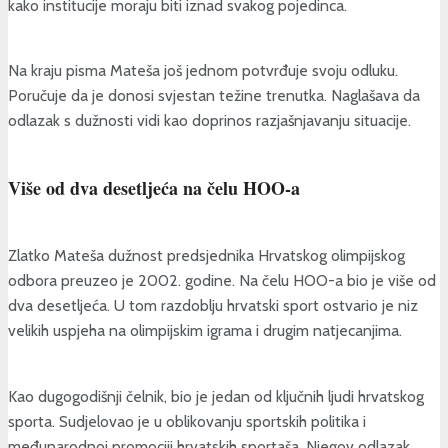
kako institucije moraju biti iznad svakog pojedinca.
Na kraju pisma Mateša još jednom potvrđuje svoju odluku.
Poručuje da je donosi svjestan težine trenutka. Naglašava da
odlazak s dužnosti vidi kao doprinos razjašnjavanju situacije.
Više od dva desetljeća na čelu HOO-a
Zlatko Mateša dužnost predsjednika Hrvatskog olimpijskog
odbora preuzeo je 2002. godine. Na čelu HOO-a bio je više od
dva desetljeća. U tom razdoblju hrvatski sport ostvario je niz
velikih uspjeha na olimpijskim igrama i drugim natjecanjima.
Kao dugogodišnji čelnik, bio je jedan od ključnih ljudi hrvatskog
sporta. Sudjelovao je u oblikovanju sportskih politika i
međunarodnoj promociji hrvatskih sportaša. Njegov odlazak