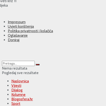
veti križ 11
ijeka
Impressum
Uvjeti korištenja
Politika privatnosti i kolačića
Oglašavanje
Doniraj
Nema rezultata
Pogledaj sve rezultate
Naslovnica
Vijesti
Dijalog
Kolumne
Blogosfera.hr
Sport