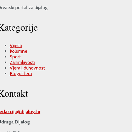
rvatski portal za dijalog
Kategorije
Vijesti
Kolumne
Sport
Zanimljivosti
Vjera i duhovnost
Blogosfera
Kontakt
redakcija@
dijalog.hr
Udruga Dijalog