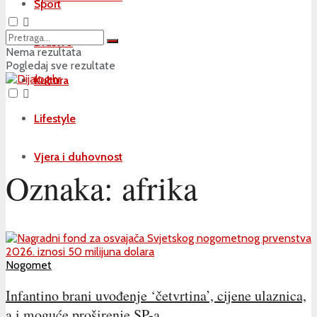
Sport
Društvo
Nema rezultata
Pogledaj sve rezultate
Kultura
Lifestyle
Vjera i duhovnost
Oznaka:
afrika
Nogomet
Infantino brani uvođenje ‘četvrtina’, cijene ulaznica,
a i moguće proširenje SP-a