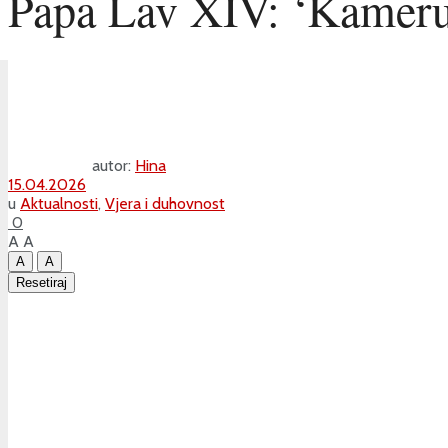
Papa Lav XIV: ‘Kamerun
autor:
Hina
15.04.2026
u
Aktualnosti
,
Vjera i duhovnost
0
A
A
A
A
Resetiraj