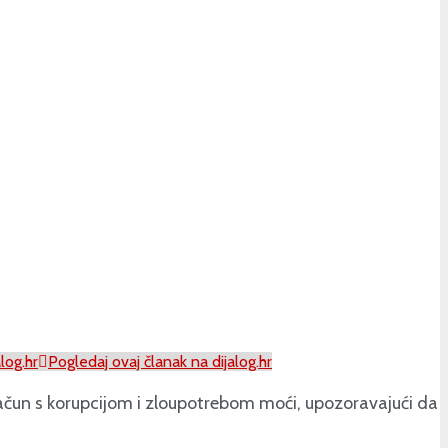
log.hr
Pogledaj ovaj članak na dijalog.hr
ačun s korupcijom i zloupotrebom moći, upozoravajući da