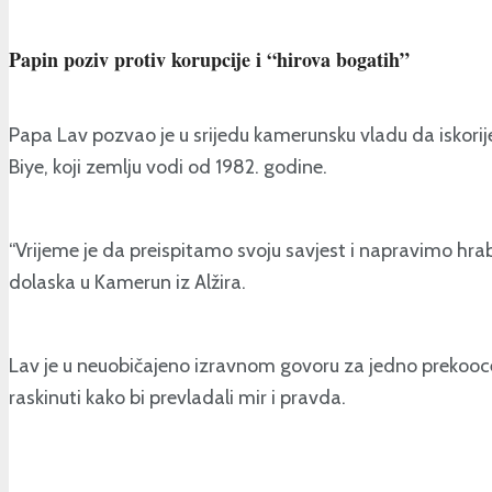
Papin poziv protiv korupcije i “hirova bogatih”
Papa Lav pozvao je u srijedu kamerunsku vladu da iskori
Biye, koji zemlju vodi od 1982. godine.
“Vrijeme je da preispitamo svoju savjest i napravimo hrab
dolaska u Kamerun iz Alžira.
Lav je u neuobičajeno izravnom govoru za jedno prekoocean
raskinuti kako bi prevladali mir i pravda.