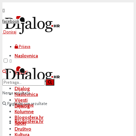
facebook
Doniraj
Prijava
Naslovnica
Vijesti
Dijalog
Nema rezultata
Naslovnica
Vijesti
Pogledaj sve rezultate
Kolumne
Dijalog
Kolumne
Blogosfera.hr
Blogosfera.hr
Sport
Društvo
Kultura