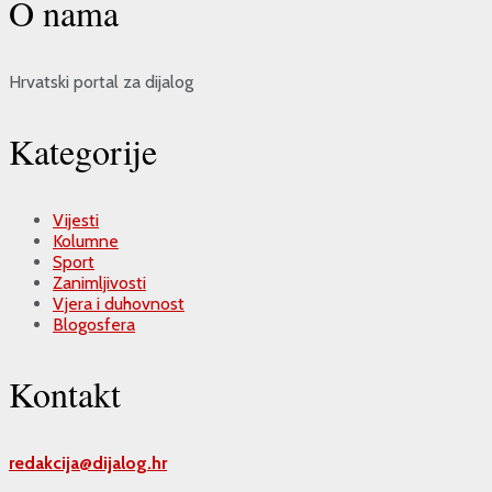
O nama
Hrvatski portal za dijalog
Kategorije
Vijesti
Kolumne
Sport
Zanimljivosti
Vjera i duhovnost
Blogosfera
Kontakt
redakcija@
dijalog.hr