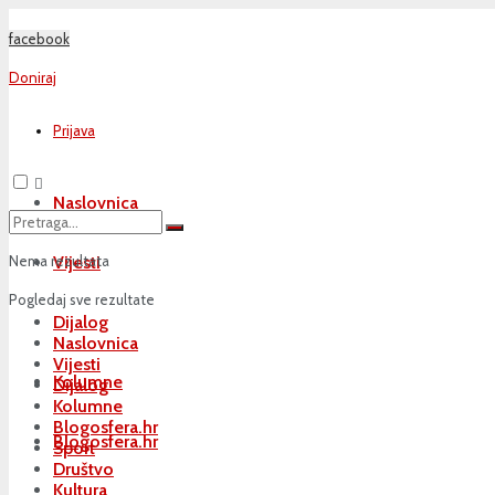
facebook
Doniraj
Prijava
Naslovnica
Nema rezultata
Vijesti
Pogledaj sve rezultate
Dijalog
Naslovnica
Vijesti
Kolumne
Dijalog
Kolumne
Blogosfera.hr
Blogosfera.hr
Sport
Društvo
Kultura