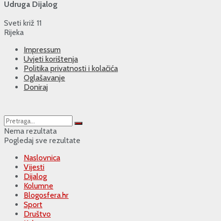
Udruga Dijalog
Sveti križ 11
Rijeka
Impressum
Uvjeti korištenja
Politika privatnosti i kolačića
Oglašavanje
Doniraj
Nema rezultata
Pogledaj sve rezultate
Naslovnica
Vijesti
Dijalog
Kolumne
Blogosfera.hr
Sport
Društvo