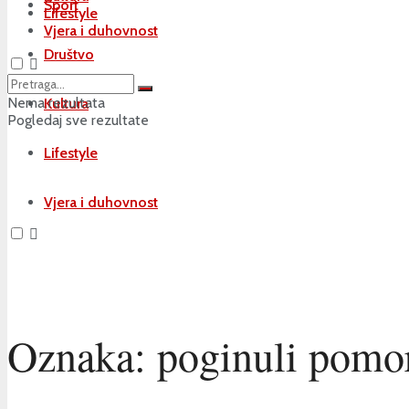
Sport
Lifestyle
Vjera i duhovnost
Društvo
Nema rezultata
Kultura
Pogledaj sve rezultate
Lifestyle
Vjera i duhovnost
Oznaka:
poginuli pomo