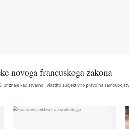
čke novoga francuskoga zakona
riznaje kao stvarno i vlastito subjektivno pravo na samoubojstvo ili