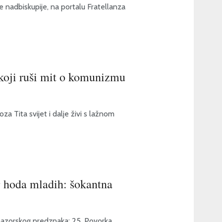
ke nadbiskupije, na portalu Fratellanza
koji ruši mit o komunizmu
a Tita svijet i dalje živi s lažnom
g hoda mladih: šokantna
onazorskog predznaka; 25. Povorka