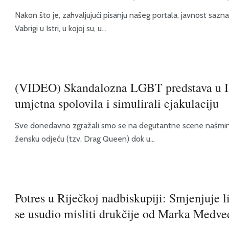
Nakon što je, zahvaljujući pisanju našeg portala, javnost saz
Vabrigi u Istri, u kojoj su, u...
(VIDEO) Skandalozna LGBT predstava u Ist
umjetna spolovila i simulirali ejakulaciju
Sve donedavno zgražali smo se na degutantne scene našmink
žensku odjeću (tzv. Drag Queen) dok u...
Potres u Riječkoj nadbiskupiji: Smjenjuje l
se usudio misliti drukčije od Marka Medve