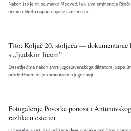
Nakon što je dr. sc. Marko Medved, laik, siva eminencija Riječ
nizom etiketa napao najprije svećeničko...
Tito: Koljač 20. stoljeća — dokumentarac 
s „ljudskim licem”
Desetljećima nakon smrti jugoslavenskoga diktatora Josipa Broz
predodžbom da je komunizam u Jugoslaviji...
Fotogalerije Povorke ponosa i Antunovsko
razlika u estetici
U Zagrebu su isti dan održane dvije povorke različitog svjet