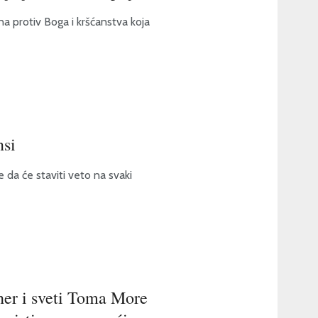
una protiv Boga i kršćanstva koja
nsi
e da će staviti veto na svaki
sher i sveti Toma More