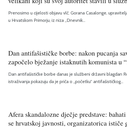
velikani koji su svoj autoritet stavili u služ
Prenosimo u cijelosti objavu vlč. Gorana Casalonge, upravitelja 
u Hrvatskom Primorju, iz niza „Dnevnik...
Dan antifašističke borbe: nakon pucanja sav
započelo bježanje istaknutih komunista u “
Dan antifašističke borbe danas je službeni državni blagdan R
istraživanja pokazuju da je priča o „početku“ antifašističkog...
Afera skandalozne dječje predstave: bahati 
se hrvatskoj javnosti, organizatorica isti