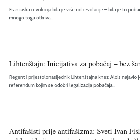
Francuska revolucija bila je više od revolucije – bila je to pob
mnogo toga otkriva...
Lihtenštajn: Inicijativa za pobačaj – bez ša
Regent i prijestolonasljednik Lihtenštajna knez Alois najavio j
referendum kojim se odobri legalizacija pobačaja...
Antifašisti prije antifašizma: Sveti Ivan Fi