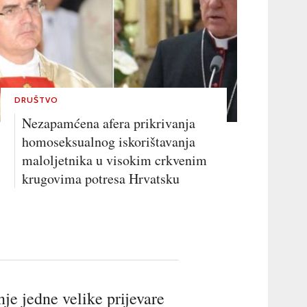
DRUŠTVO
Nezapamćena afera prikrivanja
homoseksualnog iskorištavanja
maloljetnika u visokim crkvenim
krugovima potresa Hrvatsku
je jedne velike prijevare