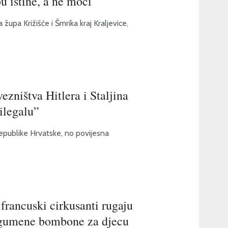
bu istine, a ne moći
župa Križišće i Šmrika kraj Kraljevice,
ezništva Hitlera i Staljina
ilegalu”
epublike Hrvatske, no povijesna
francuski cirkusanti rugaju
če gumene bombone za djecu