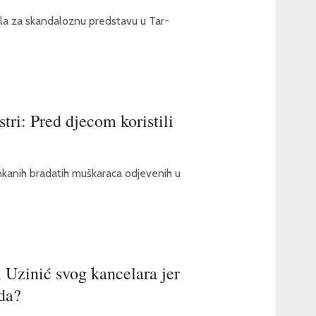
nala za skandaloznu predstavu u Tar-
ri: Pred djecom koristili
anih bradatih muškaraca odjevenih u
i Uzinić svog kancelara jer
da?