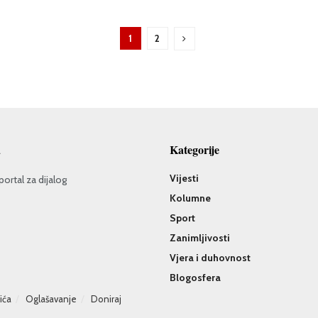
1
2
a
Kategorije
Vijesti
portal za dijalog
Kolumne
Sport
Zanimljivosti
Vjera i duhovnost
Blogosfera
čića
Oglašavanje
Doniraj