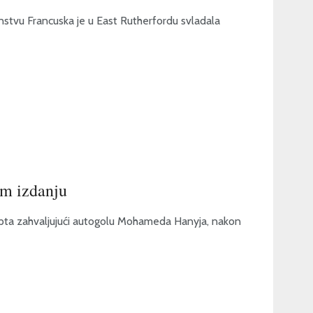
stvu Francuska je u East Rutherfordu svladala
om izdanju
gipta zahvaljujući autogolu Mohameda Hanyja, nakon