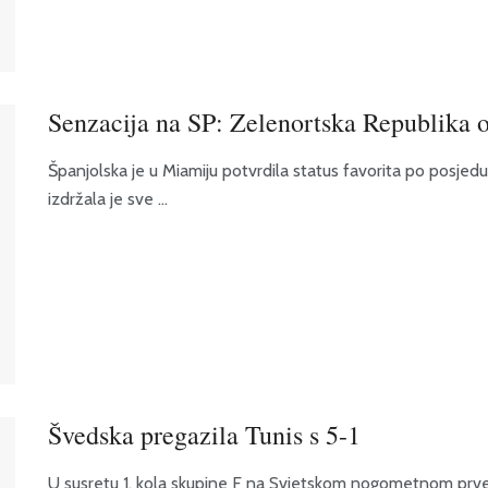
Senzacija na SP: Zelenortska Republika o
Španjolska je u Miamiju potvrdila status favorita po posjedu
izdržala je sve ...
Švedska pregazila Tunis s 5-1
U susretu 1. kola skupine F na Svjetskom nogometnom prve