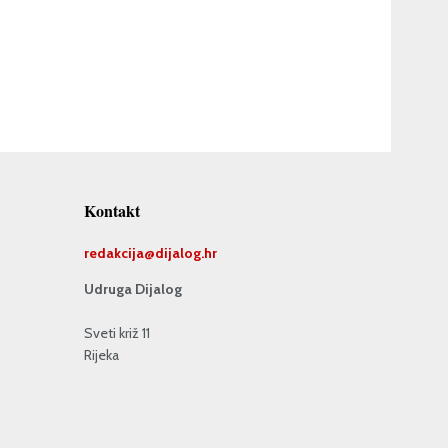
Kontakt
redakcija@
dijalog.hr
Udruga Dijalog
Sveti križ 11
Rijeka