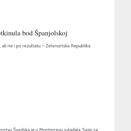
tkinula bod Španjolskoj
, ali ne i po rezultatu – Zelenortska Republika
nstvu Švedska je u Monterreyu svladala Tunis sa