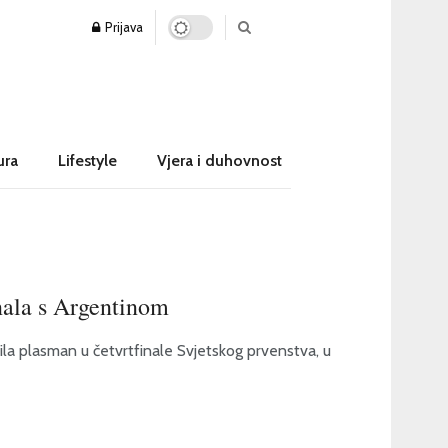
Prijava
ura
Lifestyle
Vjera i duhovnost
inala s Argentinom
ila plasman u četvrtfinale Svjetskog prvenstva, u