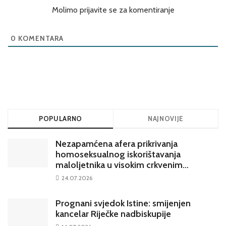
Molimo prijavite se za komentiranje
0
KOMENTARA
POPULARNO
NAJNOVIJE
Nezapamćena afera prikrivanja
homoseksualnog iskorištavanja
maloljetnika u visokim crkvenim
krugovima potresa Hrvatsku
24.07.2026
Prognani svjedok Istine: smijenjen
kancelar Riječke nadbiskupije