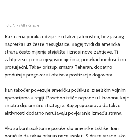
Foto: AFP / Atta Kenare
Razmjena poruka odvija se u takvoj atmosferi, bez jasnog
napretka i uz česte nesuglasice. Bagej tvrdi da američka
strana često mijenja stajališta i iznosi nove zahtjeve. Ti
zahtjevi su, prema njegovim riječima, ponekad međusobno
proturječni. Takav pristup, smatra Teheran, dodatno
produžuje pregovore i otežava postizanje dogovora.
Iran također povezuje američku politiku s izraelskim vojnim
operacijama u regiji. Posebno ističe napade u Libanonu, koje
smatra dijelom šire strategije. Bagej upozorava da takve
aktivnosti dodatno narušavaju povjerenje između strana.
Ako su kontradiktorne poruke dio američke taktike, Iran
poručuje da takav pristup neće uspjeti. S druge strane, ako