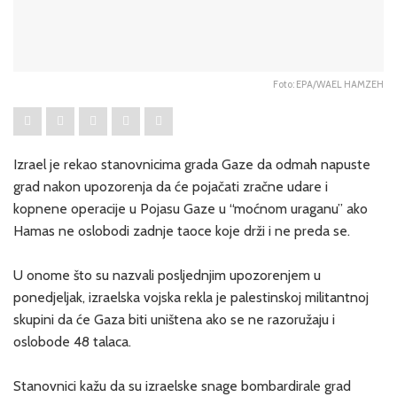
Foto: EPA/WAEL HAMZEH
Izrael je rekao stanovnicima grada Gaze da odmah napuste
grad nakon upozorenja da će pojačati zračne udare i
kopnene operacije u Pojasu Gaze u “moćnom uraganu” ako
Hamas ne oslobodi zadnje taoce koje drži i ne preda se.
U onome što su nazvali posljednjim upozorenjem u
ponedjeljak, izraelska vojska rekla je palestinskoj militantnoj
skupini da će Gaza biti uništena ako se ne razoružaju i
oslobode 48 talaca.
Stanovnici kažu da su izraelske snage bombardirale grad