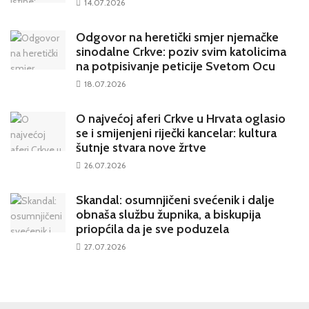
14.07.2026
Odgovor na heretički smjer njemačke
sinodalne Crkve: poziv svim katolicima
na potpisivanje peticije Svetom Ocu
18.07.2026
O najvećoj aferi Crkve u Hrvata oglasio
se i smijenjeni riječki kancelar: kultura
šutnje stvara nove žrtve
26.07.2026
Skandal: osumnjičeni svećenik i dalje
obnaša službu župnika, a biskupija
priopćila da je sve poduzela
27.07.2026