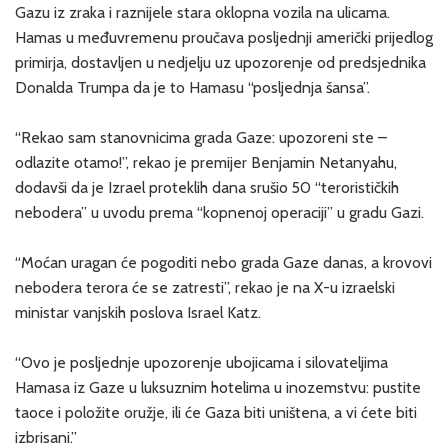
Gazu iz zraka i raznijele stara oklopna vozila na ulicama.
Hamas u međuvremenu proučava posljednji američki prijedlog
primirja, dostavljen u nedjelju uz upozorenje od predsjednika
Donalda Trumpa da je to Hamasu “posljednja šansa”.
“Rekao sam stanovnicima grada Gaze: upozoreni ste –
odlazite otamo!”, rekao je premijer Benjamin Netanyahu,
dodavši da je Izrael proteklih dana srušio 50 “terorističkih
nebodera” u uvodu prema “kopnenoj operaciji” u gradu Gazi.
“Moćan uragan će pogoditi nebo grada Gaze danas, a krovovi
nebodera terora će se zatresti”, rekao je na X-u izraelski
ministar vanjskih poslova Israel Katz.
“Ovo je posljednje upozorenje ubojicama i silovateljima
Hamasa iz Gaze u luksuznim hotelima u inozemstvu: pustite
taoce i položite oružje, ili će Gaza biti uništena, a vi ćete biti
izbrisani.”