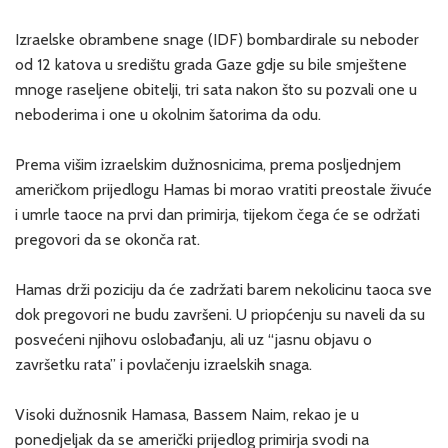
Izraelske obrambene snage (IDF) bombardirale su neboder
od 12 katova u središtu grada Gaze gdje su bile smještene
mnoge raseljene obitelji, tri sata nakon što su pozvali one u
neboderima i one u okolnim šatorima da odu.
Prema višim izraelskim dužnosnicima, prema posljednjem
američkom prijedlogu Hamas bi morao vratiti preostale živuće
i umrle taoce na prvi dan primirja, tijekom čega će se održati
pregovori da se okonča rat.
Hamas drži poziciju da će zadržati barem nekolicinu taoca sve
dok pregovori ne budu završeni. U priopćenju su naveli da su
posvećeni njihovu oslobađanju, ali uz “jasnu objavu o
završetku rata” i povlačenju izraelskih snaga.
Visoki dužnosnik Hamasa, Bassem Naim, rekao je u
ponedjeljak da se američki prijedlog primirja svodi na