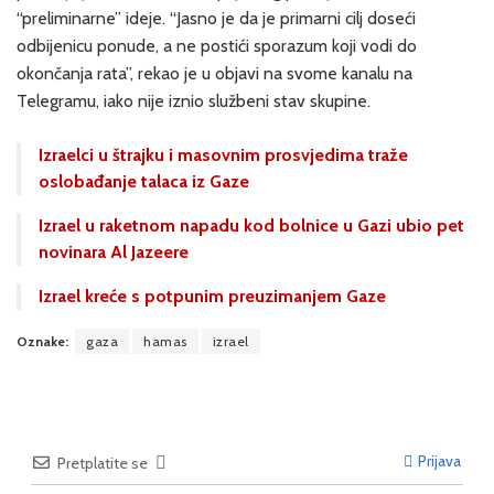
“preliminarne” ideje. “Jasno je da je primarni cilj doseći
odbijenicu ponude, a ne postići sporazum koji vodi do
okončanja rata”, rekao je u objavi na svome kanalu na
Telegramu, iako nije iznio službeni stav skupine.
Izraelci u štrajku i masovnim prosvjedima traže
oslobađanje talaca iz Gaze
Izrael u raketnom napadu kod bolnice u Gazi ubio pet
novinara Al Jazeere
Izrael kreće s potpunim preuzimanjem Gaze
Oznake:
gaza
hamas
izrael
Prijava
Pretplatite se