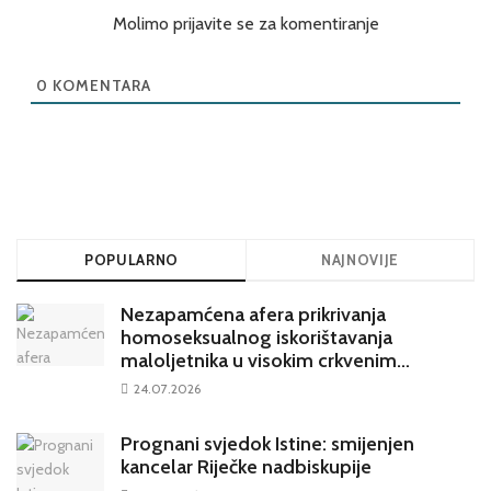
Molimo prijavite se za komentiranje
0
KOMENTARA
POPULARNO
NAJNOVIJE
Nezapamćena afera prikrivanja
homoseksualnog iskorištavanja
maloljetnika u visokim crkvenim
krugovima potresa Hrvatsku
24.07.2026
Prognani svjedok Istine: smijenjen
kancelar Riječke nadbiskupije