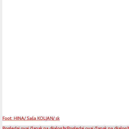
Foot: HINA/ Saša KOLJAN/ sk
Pogledaj ovaj članak na dijalog.hr
Pogledaj ovaj članak na dijalog.