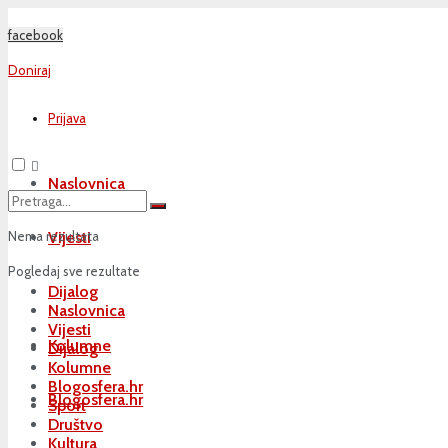
facebook
Doniraj
Prijava
Naslovnica
Nema rezultata
Vijesti
Pogledaj sve rezultate
Dijalog
Naslovnica
Vijesti
Kolumne
Dijalog
Kolumne
Blogosfera.hr
Blogosfera.hr
Sport
Društvo
Kultura