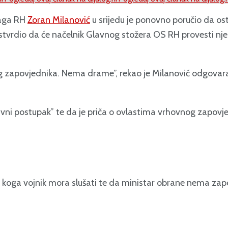
naga RH
Zoran Milanović
u srijedu je ponovno poručio da ost
stvrdio da će načelnik Glavnog stožera OS RH provesti nj
 zapovjednika. Nema drame”, rekao je Milanović odgovaraj
avni postupak” te da je priča o ovlastima vrhovnog zapov
na koga vojnik mora slušati te da ministar obrane nema z