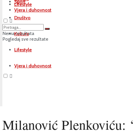
Sport
Lifestyle
Vjera i duhovnost
Društvo
Nema rezultata
Kultura
Pogledaj sve rezultate
Lifestyle
Vjera i duhovnost
Milanović Plenkoviću: 