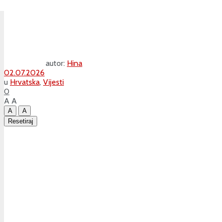
autor:
Hina
02.07.2026
u
Hrvatska
,
Vijesti
0
A
A
A
A
Resetiraj