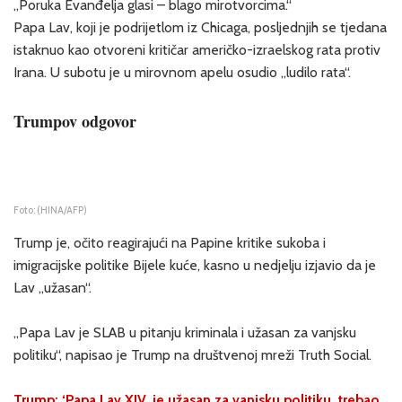
„Poruka Evanđelja glasi – blago mirotvorcima.“
Papa Lav, koji je podrijetlom iz Chicaga, posljednjih se tjedana
istaknuo kao otvoreni kritičar američko-izraelskog rata protiv
Irana. U subotu je u mirovnom apelu osudio „ludilo rata“.
Trumpov odgovor
Foto: (HINA/AFP)
Trump je, očito reagirajući na Papine kritike sukoba i
imigracijske politike Bijele kuće, kasno u nedjelju izjavio da je
Lav „užasan“.
„Papa Lav je SLAB u pitanju kriminala i užasan za vanjsku
politiku“, napisao je Trump na društvenoj mreži Truth Social.
Trump: ‘Papa Lav XIV. je užasan za vanjsku politiku, trebao