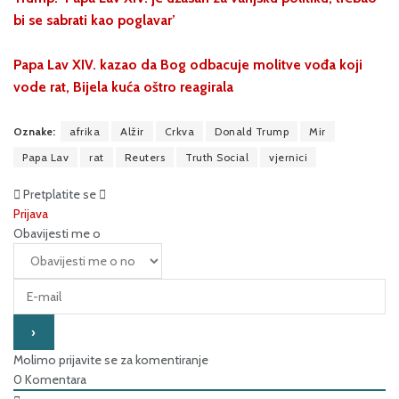
bi se sabrati kao poglavar’
Papa Lav XIV. kazao da Bog odbacuje molitve vođa koji
vode rat, Bijela kuća oštro reagirala
Oznake:
afrika
Alžir
Crkva
Donald Trump
Mir
Papa Lav
rat
Reuters
Truth Social
vjernici
Pretplatite se
Prijava
Obavijesti me o
Molimo prijavite se za komentiranje
0
Komentara