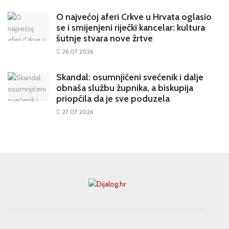
O najvećoj aferi Crkve u Hrvata oglasio
se i smijenjeni riječki kancelar: kultura
šutnje stvara nove žrtve
26.07.2026
Skandal: osumnjičeni svećenik i dalje
obnaša službu župnika, a biskupija
priopćila da je sve poduzela
27.07.2026