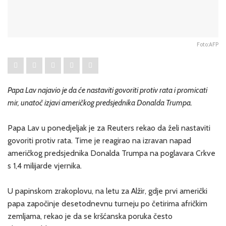
Foto:AFP
Papa Lav najavio je da će nastaviti govoriti protiv rata i promicati
mir, unatoč izjavi američkog predsjednika Donalda Trumpa.
Papa Lav u ponedjeljak je za Reuters rekao da želi nastaviti
govoriti protiv rata. Time je reagirao na izravan napad
američkog predsjednika Donalda Trumpa na poglavara Crkve
s 1,4 milijarde vjernika.
U papinskom zrakoplovu, na letu za Alžir, gdje prvi američki
papa započinje desetodnevnu turneju po četirima afričkim
zemljama, rekao je da se kršćanska poruka često