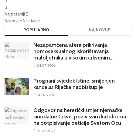
Najglasaniji
Najnovije
Najstarije
POPULARNO
NAJNOVIJE
Nezapamćena afera prikrivanja
homoseksualnog iskorištavanja
maloljetnika u visokim crkvenim
krugovima potresa Hrvatsku
24.07.2026
Prognani svjedok Istine: smijenjen
kancelar Riječke nadbiskupije
14.07.2026
Odgovor na heretički smjer njemačke
sinodalne Crkve: poziv svim katolicima
na potpisivanje peticije Svetom Ocu
18.07.2026