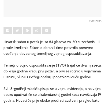
Foto: HINA
Hrvatski sabor u petak je, sa 84 glasova za, 30 suzdržanih i 11
protiv, izmijenio Zakon o obrani i time potvrdio ponovno
uvođenje obveznog temeljnog vojnog osposobljavanja.
Temeljno vojno osposobljavanje (TVO) trajat će dva mjeseca,
do kraja godine kreću prvi pozivi, a prvi se ročnici u vojarnama
u Kninu, Slunju i Požegi očekuju početkom iduće godine.
Svi 18-godišnji mladići upisuju se u vojnu evidenciju, a na vojnu
obuku upućivat će se u kalendarskoj godini kada navršavaju 19
godina. Novaci će prije obuke proći zdravstveni pregled kako