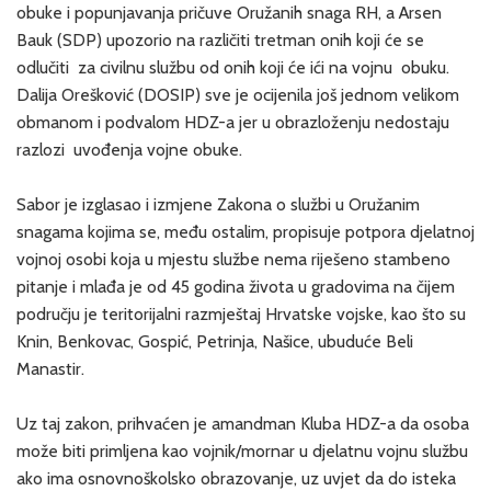
obuke i popunjavanja pričuve Oružanih snaga RH, a Arsen
Bauk (SDP) upozorio na različiti tretman onih koji će se
odlučiti za civilnu službu od onih koji će ići na vojnu obuku.
Dalija Orešković (DOSIP) sve je ocijenila još jednom velikom
obmanom i podvalom HDZ-a jer u obrazloženju nedostaju
razlozi uvođenja vojne obuke.
Sabor je izglasao i izmjene Zakona o službi u Oružanim
snagama kojima se, među ostalim, propisuje potpora djelatnoj
vojnoj osobi koja u mjestu službe nema riješeno stambeno
pitanje i mlađa je od 45 godina života u gradovima na čijem
području je teritorijalni razmještaj Hrvatske vojske, kao što su
Knin, Benkovac, Gospić, Petrinja, Našice, ubuduće Beli
Manastir.
Uz taj zakon, prihvaćen je amandman Kluba HDZ-a da osoba
može biti primljena kao vojnik/mornar u djelatnu vojnu službu
ako ima osnovnoškolsko obrazovanje, uz uvjet da do isteka