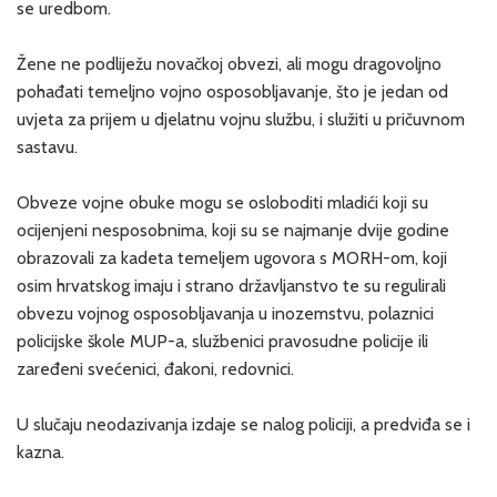
se uredbom.
Žene ne podliježu novačkoj obvezi, ali mogu dragovoljno
pohađati temeljno vojno osposobljavanje, što je jedan od
uvjeta za prijem u djelatnu vojnu službu, i služiti u pričuvnom
sastavu.
Obveze vojne obuke mogu se osloboditi mladići koji su
ocijenjeni nesposobnima, koji su se najmanje dvije godine
obrazovali za kadeta temeljem ugovora s MORH-om, koji
osim hrvatskog imaju i strano državljanstvo te su regulirali
obvezu vojnog osposobljavanja u inozemstvu, polaznici
policijske škole MUP-a, službenici pravosudne policije ili
zaređeni svećenici, đakoni, redovnici.
U slučaju neodazivanja izdaje se nalog policiji, a predviđa se i
kazna.