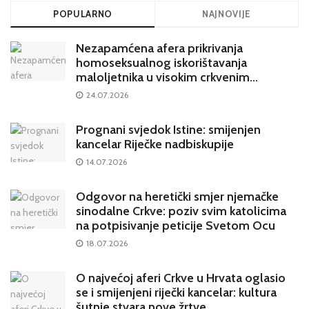
POPULARNO
NAJNOVIJE
Nezapamćena afera prikrivanja
homoseksualnog iskorištavanja
maloljetnika u visokim crkvenim
krugovima potresa Hrvatsku
24.07.2026
Prognani svjedok Istine: smijenjen
kancelar Riječke nadbiskupije
14.07.2026
Odgovor na heretički smjer njemačke
sinodalne Crkve: poziv svim katolicima
na potpisivanje peticije Svetom Ocu
18.07.2026
O najvećoj aferi Crkve u Hrvata oglasio
se i smijenjeni riječki kancelar: kultura
šutnje stvara nove žrtve