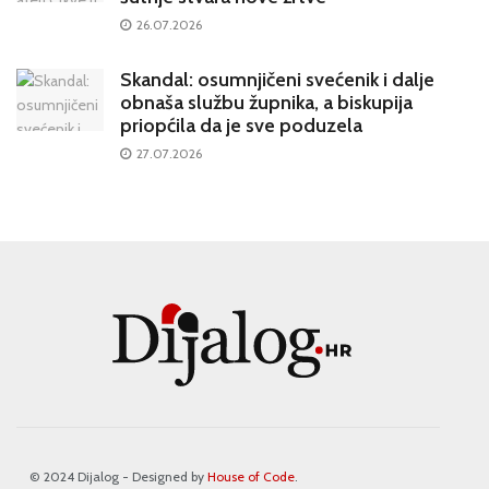
26.07.2026
Skandal: osumnjičeni svećenik i dalje
obnaša službu župnika, a biskupija
priopćila da je sve poduzela
27.07.2026
© 2024 Dijalog - Designed by
House of Code
.