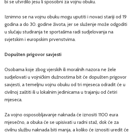
bi se utvrdilo jesu li sposobni za vojnu obuku.
Iznimno se na vojnu obuku mogu uputiti i novaci stariji od 19
godina a do 30. godine života, jer se služenje može odgoditi
u slučaju studiranja te sportašima radi sudjelovanja na
svjetskim i europskim prvenstvima.
Dopušten prigovor savjesti
Osobama koje zbog vjerskih ili moralnih nazora ne žele
sudjelovati u vojničkim dužnostima bit će dopušten prigovor
savjesti, a temeljnu vojnu obuku od tri mjeseca odradit će u
civilnoj zaštiti ili u lokalnim jedinicama u trajanju od četiri
mjeseca.
Za vojno osposobljavanje naknada će iznositi 1100 eura
mjesečno, a obuka će se upisivati u radni staž, dok će za
civilnu službu naknada biti manja, a koliko će iznositi uredit će